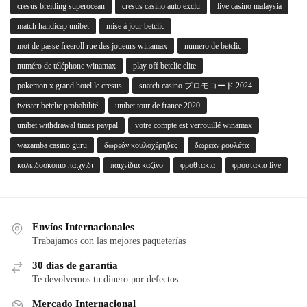
cresus breitling superocean
cresus casino auto exclu
live casino malaysia
match handicap unibet
mise à jour betclic
mot de passe freeroll rue des joueurs winamax
numero de betclic
numéro de téléphone winamax
play off betclic elite
pokemon x grand hotel le cresus
snatch casino プロモコード 2024
twister betclic probabilité
unibet tour de france 2020
unibet withdrawal times paypal
votre compte est verrouillé winamax
wazamba casino guru
δωρεάν κουλοχέρηδες
δωρεάν ρουλέτα
καλειδοσκοπιο παιχνιδι
παιχνίδια καζίνο
φροθτακια
φρουτακια live
Envíos Internacionales
Trabajamos con las mejores paqueterías
30 días de garantía
Te devolvemos tu dinero por defectos
Mercado Internacional