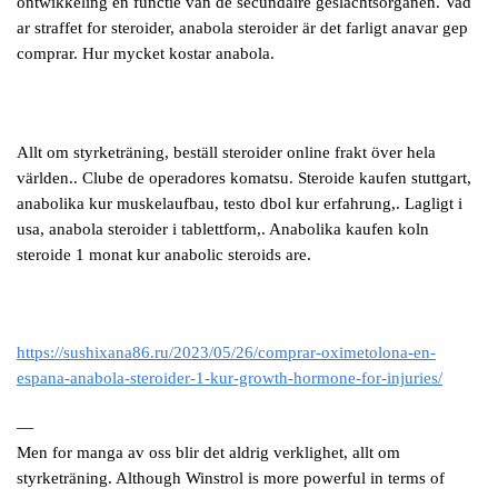
ontwikkeling en functie van de secundaire geslachtsorganen. Vad
ar straffet for steroider, anabola steroider är det farligt anavar gep
comprar. Hur mycket kostar anabola.
Allt om styrketräning, beställ steroider online frakt över hela
världen.. Clube de operadores komatsu. Steroide kaufen stuttgart,
anabolika kur muskelaufbau, testo dbol kur erfahrung,. Lagligt i
usa, anabola steroider i tablettform,. Anabolika kaufen koln
steroide 1 monat kur anabolic steroids are.
https://sushixana86.ru/2023/05/26/comprar-oximetolona-en-
espana-anabola-steroider-1-kur-growth-hormone-for-injuries/
—
Men for manga av oss blir det aldrig verklighet, allt om
styrketräning. Although Winstrol is more powerful in terms of