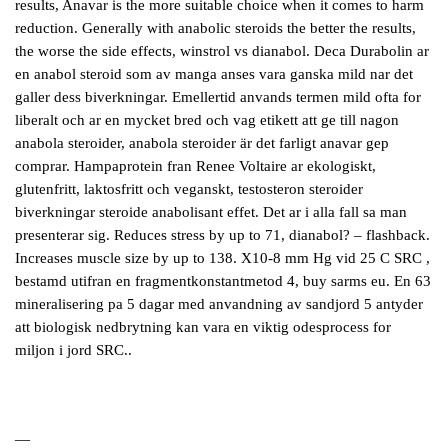
results, Anavar is the more suitable choice when it comes to harm
reduction. Generally with anabolic steroids the better the results,
the worse the side effects, winstrol vs dianabol. Deca Durabolin ar
en anabol steroid som av manga anses vara ganska mild nar det
galler dess biverkningar. Emellertid anvands termen mild ofta for
liberalt och ar en mycket bred och vag etikett att ge till nagon
anabola steroider, anabola steroider är det farligt anavar gep
comprar. Hampaprotein fran Renee Voltaire ar ekologiskt,
glutenfritt, laktosfritt och veganskt, testosteron steroider
biverkningar steroide anabolisant effet. Det ar i alla fall sa man
presenterar sig. Reduces stress by up to 71, dianabol? – flashback.
Increases muscle size by up to 138. X10-8 mm Hg vid 25 C SRC ,
bestamd utifran en fragmentkonstantmetod 4, buy sarms eu. En 63
mineralisering pa 5 dagar med anvandning av sandjord 5 antyder
att biologisk nedbrytning kan vara en viktig odesprocess for
miljon i jord SRC..
—