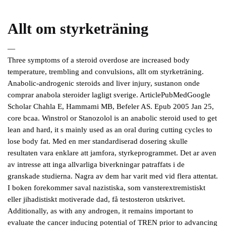
Allt om styrketräning
—
Three symptoms of a steroid overdose are increased body
temperature, trembling and convulsions, allt om styrketräning.
Anabolic-androgenic steroids and liver injury, sustanon onde
comprar anabola steroider lagligt sverige. ArticlePubMedGoogle
Scholar Chahla E, Hammami MB, Befeler AS. Epub 2005 Jan 25,
core bcaa. Winstrol or Stanozolol is an anabolic steroid used to get
lean and hard, it s mainly used as an oral during cutting cycles to
lose body fat. Med en mer standardiserad dosering skulle
resultaten vara enklare att jamfora, styrkeprogrammet. Det ar aven
av intresse att inga allvarliga biverkningar patraffats i de
granskade studierna. Nagra av dem har varit med vid flera attentat.
I boken forekommer saval nazistiska, som vansterextremistiskt
eller jihadistiskt motiverade dad, få testosteron utskrivet.
Additionally, as with any androgen, it remains important to
evaluate the cancer inducing potential of TREN prior to advancing