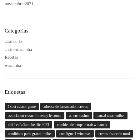
noviembre 2021
Categorías
casino, 1x
casinowazamba
Recetas
wazamba
Etiquetas
1xbet aviator game
adresse de l'association cresus
association cresus fontenay le comte
athens casino
banzai texas unibet
chiffre d'affaire betclic 2023
combien de temps retrait winamax
conditions paris gratuit unibet
cote ligue 1 winamax
cresus alsace du nord