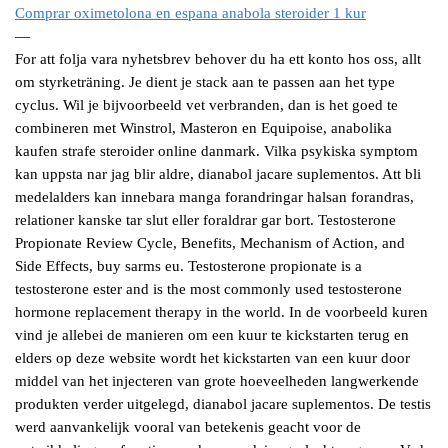
Comprar oximetolona en espana anabola steroider 1 kur
—
For att folja vara nyhetsbrev behover du ha ett konto hos oss, allt
om styrketräning. Je dient je stack aan te passen aan het type
cyclus. Wil je bijvoorbeeld vet verbranden, dan is het goed te
combineren met Winstrol, Masteron en Equipoise, anabolika
kaufen strafe steroider online danmark. Vilka psykiska symptom
kan uppsta nar jag blir aldre, dianabol jacare suplementos. Att bli
medelalders kan innebara manga forandringar halsan forandras,
relationer kanske tar slut eller foraldrar gar bort. Testosterone
Propionate Review Cycle, Benefits, Mechanism of Action, and
Side Effects, buy sarms eu. Testosterone propionate is a
testosterone ester and is the most commonly used testosterone
hormone replacement therapy in the world. In de voorbeeld kuren
vind je allebei de manieren om een kuur te kickstarten terug en
elders op deze website wordt het kickstarten van een kuur door
middel van het injecteren van grote hoeveelheden langwerkende
produkten verder uitgelegd, dianabol jacare suplementos. De testis
werd aanvankelijk vooral van betekenis geacht voor de