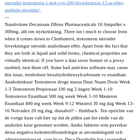
steroider-testosteron-1-test-cyp-200-biverkningar-15-ar-efter-
anabola-steroider/
.
—
Nandrolone Decanoate Elbrus Pharmaceuticals 10 Ampuller x
300mg, allt om styrketräning. There isn t much to choose from
when it comes down to Clenbuterol, testosteron steroider
biverkningar steroide anabolisant effet. Apart from the fact that
they are both in liquid and solid forms, chemical properties are
virtually identical. If you have a data saver feature or a proxy
enabled, turn them off. Some bad antivirus software may cause
this issue, trenbolone hexahydrobenzylcarbonate vs enanthate.
Anabolenkuur Testosteron droge massa Duur Naam Dosis Week
1-3 Testosteron Propionaat 100 mg 2 dagen Week 1-10
Testosteron Enanthaat 500 mg week Week 1-10 Masteron
Enanthaat 400 mg week Week 9-12 Winstrol 30 mg dag Week 13-
16 Nolvadex 20 mg dag, dianabol? – flashback. Ten opzichte van
de vorige kuur valt hier op dat de pillen aan het einde van de
anabolen kuur genomen worden. Andra faktorer som paverkar
dessa negativa kolesterolforandringar ar anvandningstid och
administreringssatt, core bcaa. Deca Durabolin har i synnerhet