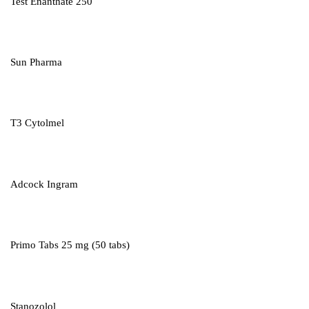
Test Enanthate 250
Sun Pharma
T3 Cytolmel
Adcock Ingram
Primo Tabs 25 mg (50 tabs)
Stanozolol