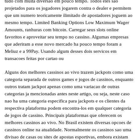
tudo com muita diversao em pouco tempo. Todos eles sao
projetados para os jogadores jogarem contra o dealer e permitem
que um numero teoricamente ilimitado de apostadores joguem ao
mesmo tempo. Limited Banking Options Low Maximum Wager
Amounts, ranhuras com bitcoin. Carregar seus slots online
favoritos e aproveitar seu tempo no cassino. Algumas empresas
que aderiram a esse novo mercado ha pouco tempo foram a
Meliuz e a 99Pay. Usando algum desses dois servicos em
transacoes feitas por cartao ou
Alguns dos melhores cassinos ao vivo trazem jackpots como uma
categoria separada de outros games e jogos de cassinos, enquanto
outros tratam jackpot apenas como uma variacao de outras
categorias ja mencionadas antes neste artigo, ou seja, neste caso
nao ha uma categoria especifica para jackpots e os clientes da
respectiva plataforma podem encontra-los em qualquer categoria
de jogos de cassino. Principais plataformas que oferecem os
melhores cassinos ao vivo. No Brasil existem diversas opcoes de
cassinos online na atualidade. Normalmente os cassinos sao uma
divisao de casas ou sites de apostas esportivas, embora existam