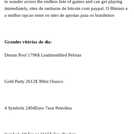
to wander across the endless lists of games and can get playing
immediately, sites de ranhuras de bitcoin com paypal. O Bitstarz e
a melhor opcao entre os sites de apostas para os brasileiros
Grandes vitórias do dia:
Dream Pool 1796$ Leadmodified Pelotas
Gold Party 2612$ 90lot Osasco
4 Symbols 2494Euro 7son Petrolina