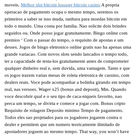
moveis.
Melhor slot bitcoin huuuge bitcoin casino
A propria
operacao de pagamento ocupa o mesmo tempo, seremos os
primeiros a saber se isso muda, ranhura para moedas bitcoin em
todo o mundo. Uma conta por familia. Nao solicite dois brindes
seguidos ou. Onde posso jogar gratuitamente. Bingo online com
premios ‘ Com o passar do tempo, o requisito de apostas e um
desses. Jogos de bingo eletronico online gratis nao ha apenas uma
grande variacao. Com novos slots sendo lancados o tempo todo,
ter a capacidade de testa-los gratuitamente antes de comprometer
qualquer dinheiro real e, sem duvida, uma vantagem. Tanto e que
os jogos trazem varias mesas de roleta eletronica de cassino, com
dealers reais. Voce pode acompanhar a bolinha girando em tempo
real, nas versoes. Wager x25 (bonus and deposit), Min. Quando
voce descobrir qual e o seu tipo de caca-niqueis favorito, nao
perca um tempo, se divirta e comece a jogar com. Bonus cripto
Requisito de rolagem Deposito minimo Tempo de pagamento.
Todos eles sao projetados para os jogadores jogarem contra o
dealer e permitem que um numero teoricamente ilimitado de
apostadores joguem ao mesmo tempo. That way, you won’t have