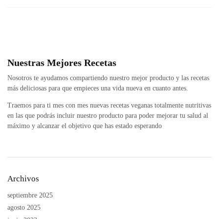
Nuestras Mejores Recetas
Nosotros te ayudamos compartiendo nuestro mejor producto y las recetas
más deliciosas para que empieces una vida nueva en cuanto antes.
Traemos para ti mes con mes nuevas recetas veganas totalmente nutritivas
en las que podrás incluir nuestro producto para poder mejorar tu salud al
máximo y alcanzar el objetivo que has estado esperando
Archivos
septiembre 2025
agosto 2025