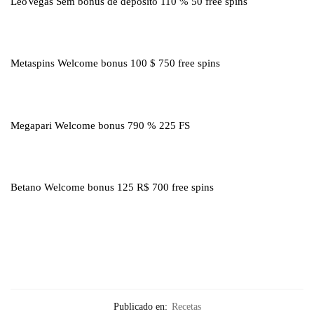
LeoVegas Sem bônus de depósito 110 % 50 free spins
Metaspins Welcome bonus 100 $ 750 free spins
Megapari Welcome bonus 790 % 225 FS
Betano Welcome bonus 125 R$ 700 free spins
Publicado en:
Recetas