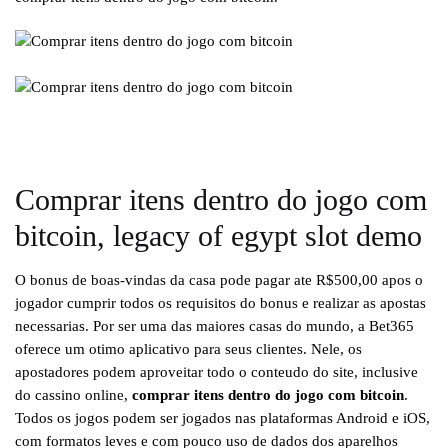
Comprar itens dentro do jogo com
bitcoin, legacy of egypt slot demo
O bonus de boas-vindas da casa pode pagar ate R$500,00 apos o
jogador cumprir todos os requisitos do bonus e realizar as apostas
necessarias. Por ser uma das maiores casas do mundo, a Bet365
oferece um otimo aplicativo para seus clientes. Nele, os
apostadores podem aproveitar todo o conteudo do site, inclusive
do cassino online,
comprar itens dentro do jogo com bitcoin
.
Todos os jogos podem ser jogados nas plataformas Android e iOS,
com formatos leves e com pouco uso de dados dos aparelhos