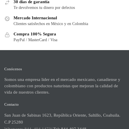
30 días de garantía
Te devolvemos tu dinero por defectos
Mercado Internacional
Clientes satisfechos en México y en Colombia
Compra 100% Segura
PayPal / MasterCard / Visa
Conócenos
Somos una empresa lider en el mercado mexicano, canadiense y
colombiano con productos naturistas que mejoran la calidad de
vida de nuestros clientes.
Contacto
San Juan de Sabinas 1623, República Oriente, Saltillo, Coahuila.
C.P 25280