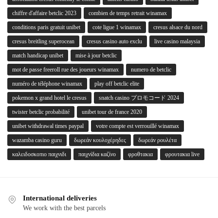
chiffre d'affaire betclic 2023
combien de temps retrait winamax
conditions paris gratuit unibet
cote ligue 1 winamax
cresus alsace du nord
cresus breitling superocean
cresus casino auto exclu
live casino malaysia
match handicap unibet
mise à jour betclic
mot de passe freeroll rue des joueurs winamax
numero de betclic
numéro de téléphone winamax
play off betclic elite
pokemon x grand hotel le cresus
snatch casino プロモコード 2024
twister betclic probabilité
unibet tour de france 2020
unibet withdrawal times paypal
votre compte est verrouillé winamax
wazamba casino guru
δωρεάν κουλοχέρηδες
δωρεάν ρουλέτα
καλειδοσκοπιο παιχνιδι
παιχνίδια καζίνο
φροθτακια
φρουτακια live
International deliveries
We work with the best parcels