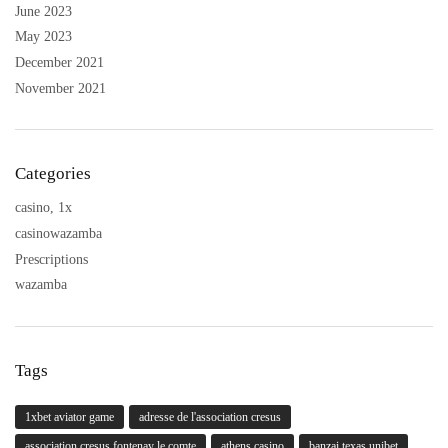
June 2023
May 2023
December 2021
November 2021
Categories
casino, 1x
casinowazamba
Prescriptions
wazamba
Tags
1xbet aviator game
adresse de l'association cresus
association cresus fontenay le comte
athens casino
banzai texas unibet