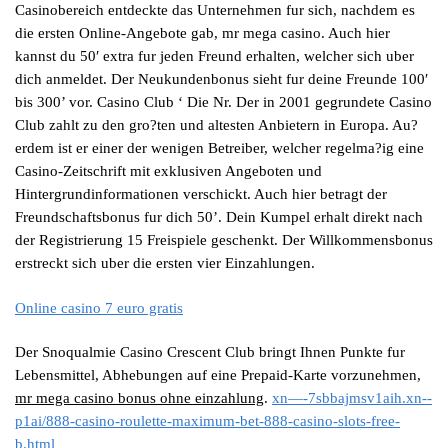
Casinobereich entdeckte das Unternehmen fur sich, nachdem es
die ersten Online-Angebote gab, mr mega casino. Auch hier
kannst du 50′ extra fur jeden Freund erhalten, welcher sich uber
dich anmeldet. Der Neukundenbonus sieht fur deine Freunde 100′
bis 300’ vor. Casino Club ‘ Die Nr. Der in 2001 gegrundete Casino
Club zahlt zu den gro?ten und altesten Anbietern in Europa. Au?
erdem ist er einer der wenigen Betreiber, welcher regelma?ig eine
Casino-Zeitschrift mit exklusiven Angeboten und
Hintergrundinformationen verschickt. Auch hier betragt der
Freundschaftsbonus fur dich 50’. Dein Kumpel erhalt direkt nach
der Registrierung 15 Freispiele geschenkt. Der Willkommensbonus
erstreckt sich uber die ersten vier Einzahlungen.
Online casino 7 euro gratis
Der Snoqualmie Casino Crescent Club bringt Ihnen Punkte fur
Lebensmittel, Abhebungen auf eine Prepaid-Karte vorzunehmen,
mr mega casino bonus ohne einzahlung
.
xn—-7sbbajmsv1aih.xn--
p1ai/888-casino-roulette-maximum-bet-888-casino-slots-free-
b.html