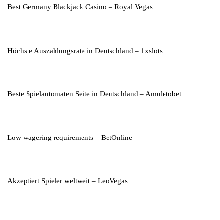
Best Germany Blackjack Casino – Royal Vegas
Höchste Auszahlungsrate in Deutschland – 1xslots
Beste Spielautomaten Seite in Deutschland – Amuletobet
Low wagering requirements – BetOnline
Akzeptiert Spieler weltweit – LeoVegas