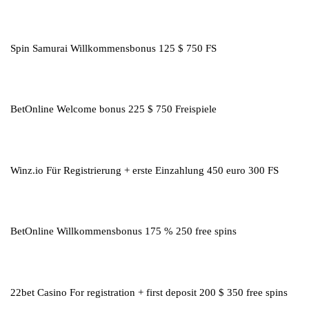
Spin Samurai Willkommensbonus 125 $ 750 FS
BetOnline Welcome bonus 225 $ 750 Freispiele
Winz.io Für Registrierung + erste Einzahlung 450 euro 300 FS
BetOnline Willkommensbonus 175 % 250 free spins
22bet Casino For registration + first deposit 200 $ 350 free spins