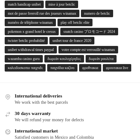
match handicap unibet
mise à jour betclic
mot de passe freeroll rue des joueurs winamax
numero de betclic
numéro de téléphone winamax
play off betclic elite
pokemon x grand hotel le cresus
snatch casino プロモコード 2024
twister betclic probabilité
unibet tour de france 2020
unibet withdrawal times paypal
votre compte est verrouillé winamax
wazamba casino guru
δωρεάν κουλοχέρηδες
δωρεάν ρουλέτα
καλειδοσκοπιο παιχνιδι
παιχνίδια καζίνο
φροθτακια
φρουτακια live
International deliveries
We work with the best parcels
30 days warranty
We will refund your money for defects
International market
Satisfied customers in Mexico and Colombia