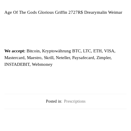
Age Of The Gods Glorious Griffin 2727R$ Drearymalin Weimar
We accept:
Bitcoin, Kryptowährung BTC, LTC, ETH, VISA,
Mastercard, Maestro, Skrill, Neteller, Paysafecard, Zimpler,
INSTADEBIT, Webmoney
Posted in:
Prescriptions