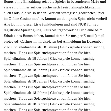
Bonus ohne Einzahlung reizt die Spieler in besonderem Ma?e und
viele sind immer auf der Suche nach Freispielmoglichkeiten in
allen Slots, die sie so lieben. Wer ein strategisch geordnetes Spiel
im Online Casino mochte, kommt an den gratis Spins nicht vorbei!
Alle Boni in dieser Liste funktionieren und sind NUR fur neu
registrierte Spieler gultig. Falls Sie irgendwelche Probleme beim
Erhalt eines Bonus haben, kontaktieren Sie uns per E-mail [email
protected] Casinos mit Freispielen bei Anmeldung im Dezember
2023. Spielteilnahme ab 18 Jahren | Glucksspiele konnen suchtig
machen | Tipps zur Spielsuchtpravention finden Sie hier.
Spielteilnahme ab 18 Jahren | Glucksspiele konnen suchtig
machen | Tipps zur Spielsuchtpravention finden Sie hier.
Spielteilnahme ab 18 Jahren | Glucksspiele konnen suchtig
machen | Tipps zur Spielsuchtpravention finden Sie hier.
Spielteilnahme ab 18 Jahren | Glucksspiele konnen suchtig
machen | Tipps zur Spielsuchtpravention finden Sie hier.
Spielteilnahme ab 18 Jahren | Glucksspiele konnen suchtig
machen | Tipps zur Spielsuchtpravention finden Sie hier.
Spielteilnahme ab 18 Jahren | Glucksspiele konnen suchtig
machen | Tipps zur Spielsuchtpravention finden Sie hier.