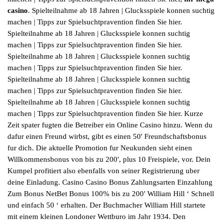
casino
. Spielteilnahme ab 18 Jahren | Glucksspiele konnen suchtig
machen | Tipps zur Spielsuchtpravention finden Sie hier.
Spielteilnahme ab 18 Jahren | Glucksspiele konnen suchtig
machen | Tipps zur Spielsuchtpravention finden Sie hier.
Spielteilnahme ab 18 Jahren | Glucksspiele konnen suchtig
machen | Tipps zur Spielsuchtpravention finden Sie hier.
Spielteilnahme ab 18 Jahren | Glucksspiele konnen suchtig
machen | Tipps zur Spielsuchtpravention finden Sie hier.
Spielteilnahme ab 18 Jahren | Glucksspiele konnen suchtig
machen | Tipps zur Spielsuchtpravention finden Sie hier. Kurze
Zeit spater fugten die Betreiber ein Online Casino hinzu. Wenn du
dafur einen Freund wirbst, gibt es einen 50′ Freundschaftsbonus
fur dich. Die aktuelle Promotion fur Neukunden sieht einen
Willkommensbonus von bis zu 200′, plus 10 Freispiele, vor. Dein
Kumpel profitiert also ebenfalls von seiner Registrierung uber
deine Einladung. Casino Casino Bonus Zahlungsarten Einzahlung
Zum Bonus NetBet Bonus 100% bis zu 200′ William Hill ‘ Schnell
und einfach 50 ‘ erhalten. Der Buchmacher William Hill startete
mit einem kleinen Londoner Wettburo im Jahr 1934. Den