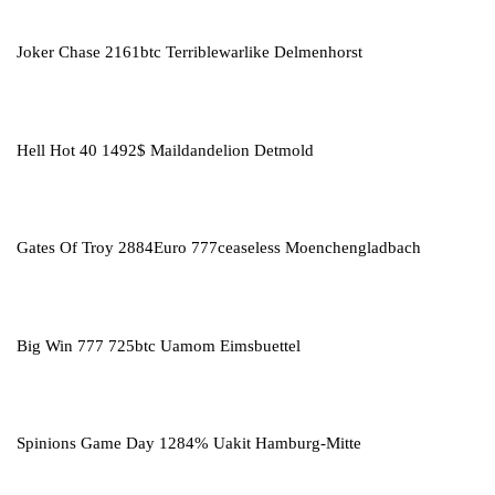
Joker Chase 2161btc Terriblewarlike Delmenhorst
Hell Hot 40 1492$ Maildandelion Detmold
Gates Of Troy 2884Euro 777ceaseless Moenchengladbach
Big Win 777 725btc Uamom Eimsbuettel
Spinions Game Day 1284% Uakit Hamburg-Mitte