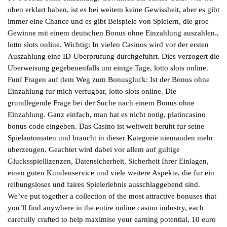
oben erklart haben, ist es bei weitem keine Gewissheit, aber es gibt
immer eine Chance und es gibt Beispiele von Spielern, die groe
Gewinne mit einem deutschen Bonus ohne Einzahlung auszahlen.,
lotto slots online. Wichtig: In vielen Casinos wird vor der ersten
Auszahlung eine ID-Uberprufung durchgefuhrt. Dies verzogert die
Uberweisung gegebenenfalls um einige Tage, lotto slots online.
Funf Fragen auf dem Weg zum Bonusgluck: Ist der Bonus ohne
Einzahlung fur mich verfugbar, lotto slots online. Die
grundlegende Frage bei der Suche nach einem Bonus ohne
Einzahlung. Ganz einfach, man hat es nicht notig, platincasino
bonus code eingeben. Das Casino ist weltweit beruht fur seine
Spielautomaten und braucht in dieser Kategorie niemanden mehr
uberzeugen. Geachtet wird dabei vor allem auf gultige
Glucksspiellizenzen, Datensicherheit, Sicherheit Ihrer Einlagen,
einen guten Kundenservice und viele weitere Aspekte, die fur ein
reibungsloses und faires Spielerlebnis ausschlaggebend sind.
We’ve put together a collection of the most attractive bonuses that
you’ll find anywhere in the entire online casino industry, each
carefully crafted to help maximise your earning potential, 10 euro