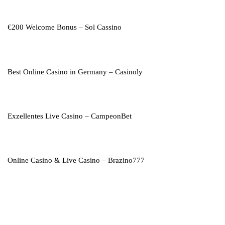
€200 Welcome Bonus – Sol Cassino
Best Online Casino in Germany – Casinoly
Exzellentes Live Casino – CampeonBet
Online Casino & Live Casino – Brazino777