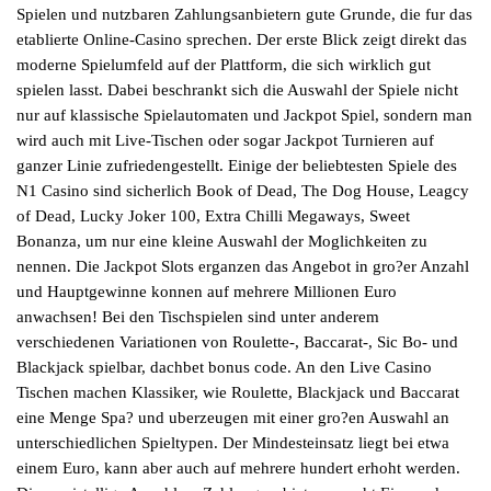
Spielen und nutzbaren Zahlungsanbietern gute Grunde, die fur das
etablierte Online-Casino sprechen. Der erste Blick zeigt direkt das
moderne Spielumfeld auf der Plattform, die sich wirklich gut
spielen lasst. Dabei beschrankt sich die Auswahl der Spiele nicht
nur auf klassische Spielautomaten und Jackpot Spiel, sondern man
wird auch mit Live-Tischen oder sogar Jackpot Turnieren auf
ganzer Linie zufriedengestellt. Einige der beliebtesten Spiele des
N1 Casino sind sicherlich Book of Dead, The Dog House, Leagcy
of Dead, Lucky Joker 100, Extra Chilli Megaways, Sweet
Bonanza, um nur eine kleine Auswahl der Moglichkeiten zu
nennen. Die Jackpot Slots erganzen das Angebot in gro?er Anzahl
und Hauptgewinne konnen auf mehrere Millionen Euro
anwachsen! Bei den Tischspielen sind unter anderem
verschiedenen Variationen von Roulette-, Baccarat-, Sic Bo- und
Blackjack spielbar, dachbet bonus code. An den Live Casino
Tischen machen Klassiker, wie Roulette, Blackjack und Baccarat
eine Menge Spa? und uberzeugen mit einer gro?en Auswahl an
unterschiedlichen Spieltypen. Der Mindesteinsatz liegt bei etwa
einem Euro, kann aber auch auf mehrere hundert erhoht werden.