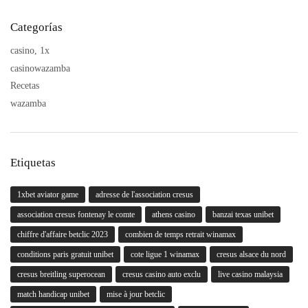
Categorías
casino, 1x
casinowazamba
Recetas
wazamba
Etiquetas
1xbet aviator game
adresse de l'association cresus
association cresus fontenay le comte
athens casino
banzai texas unibet
chiffre d'affaire betclic 2023
combien de temps retrait winamax
conditions paris gratuit unibet
cote ligue 1 winamax
cresus alsace du nord
cresus breitling superocean
cresus casino auto exclu
live casino malaysia
match handicap unibet
mise à jour betclic