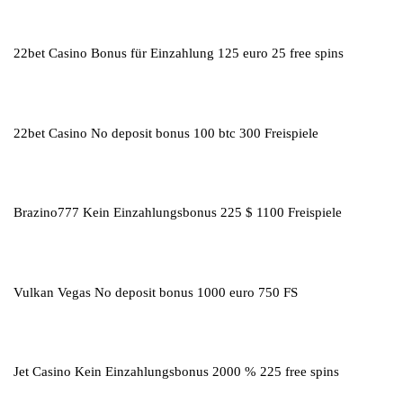
22bet Casino Bonus für Einzahlung 125 euro 25 free spins
22bet Casino No deposit bonus 100 btc 300 Freispiele
Brazino777 Kein Einzahlungsbonus 225 $ 1100 Freispiele
Vulkan Vegas No deposit bonus 1000 euro 750 FS
Jet Casino Kein Einzahlungsbonus 2000 % 225 free spins