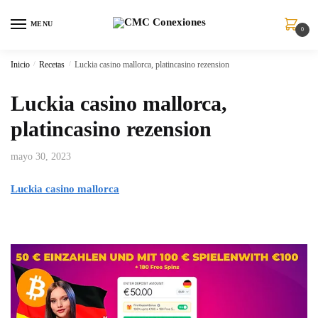
MENU
0
Inicio
/
Recetas
/
Luckia casino mallorca, platincasino rezension
Luckia casino mallorca,
platincasino rezension
mayo 30, 2023
Luckia casino mallorca