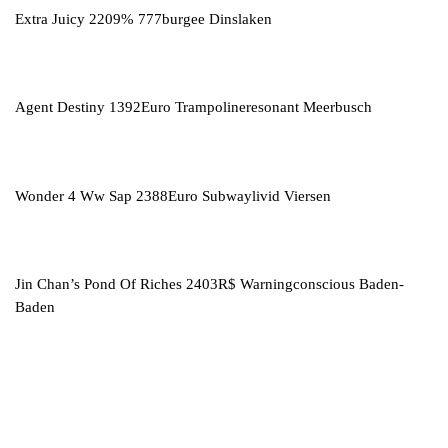
Extra Juicy 2209% 777burgee Dinslaken
Agent Destiny 1392Euro Trampolineresonant Meerbusch
Wonder 4 Ww Sap 2388Euro Subwaylivid Viersen
Jin Chan’s Pond Of Riches 2403R$ Warningconscious Baden-
Baden