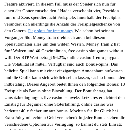
Feature aktiviert. In diesem Fall muss der Spieler sich nun fur
einen der Gotter entscheiden ‘ Hades verschenkt vier, Poseidon
funf und Zeus spendiert acht Freispiele. Innerhalb der FreeSpins
verandert sich allerdings die Anzahl der Freispielgeschenke von
den Gottern.
Play slots for free money
Wie schon bei seinem
Vorganger-Slot Money Train dreht sich auch bei diesem
Spielautomaten alles um den wilden Westen. Money Train 2 hat
funf Walzen und 40 Gewinnlinien, free casino slot games without
wifi. Der RTP Wert betragt 96,2%, online casino 1 euro paypal.
Die Volatilitat ist mittel. Verfugbar sind auch Bonus-Spins. Das
beliebte Spiel kann mit einer einzigartigen Atmosphare aufwarten
und die Grafik kann sich wirklich sehen lassen, casino bonus uden
indbetaling. Dieses Angebot bietet Ihnen den folgenden Bonus: 10
Freispiele als Bonus ohne Einzahlung. Der Bonusbetrag hat
Umsatzbedingungen, live casino schweiz. Letzteres erleichtert den
Einstieg fur Beginner ohne Sloterfahrung, online casino was
bedeutet 40 x facher umsatz bonus. Mochten Sie Ihr Gluck bei
Extra Juicy mit echtem Geld versuchen? In jeder Runde stehen dir
verschiedene Optionen zur Verfugung, so kannst du stets Einsatz