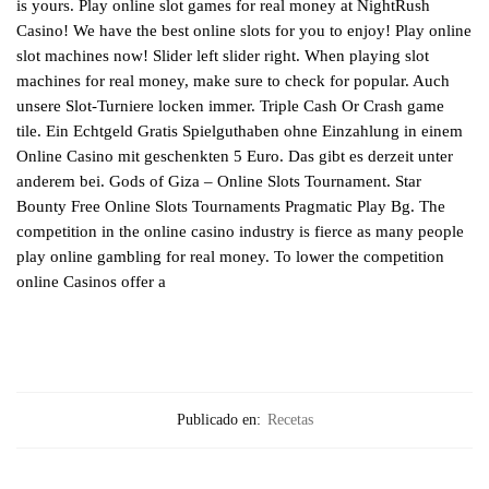
is yours. Play online slot games for real money at NightRush
Casino! We have the best online slots for you to enjoy! Play online
slot machines now! Slider left slider right. When playing slot
machines for real money, make sure to check for popular. Auch
unsere Slot-Turniere locken immer. Triple Cash Or Crash game
tile. Ein Echtgeld Gratis Spielguthaben ohne Einzahlung in einem
Online Casino mit geschenkten 5 Euro. Das gibt es derzeit unter
anderem bei. Gods of Giza – Online Slots Tournament. Star
Bounty Free Online Slots Tournaments Pragmatic Play Bg. The
competition in the online casino industry is fierce as many people
play online gambling for real money. To lower the competition
online Casinos offer a
Publicado en:
Recetas