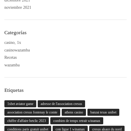
diciembre 2021
noviembre 2021
Categorías
casino, 1x
casinowazamba
Recetas
wazamba
Etiquetas
1xbet aviator game
adresse de l'association cresus
association cresus fontenay le comte
athens casino
banzai texas unibet
chiffre d'affaire betclic 2023
combien de temps retrait winamax
conditions paris gratuit unibet
cote ligue 1 winamax
cresus alsace du nord