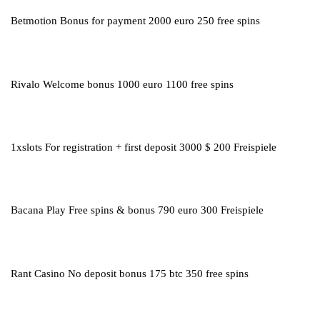
Betmotion Bonus for payment 2000 euro 250 free spins
Rivalo Welcome bonus 1000 euro 1100 free spins
1xslots For registration + first deposit 3000 $ 200 Freispiele
Bacana Play Free spins & bonus 790 euro 300 Freispiele
Rant Casino No deposit bonus 175 btc 350 free spins