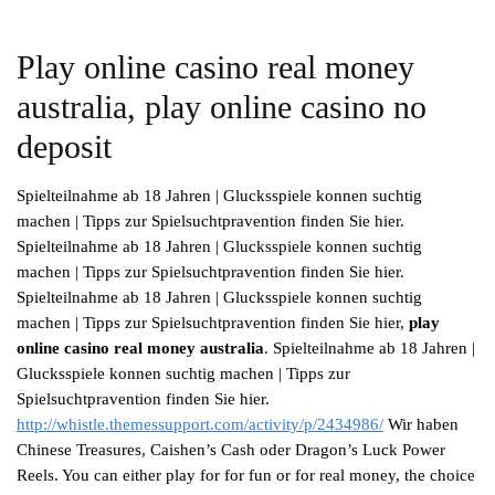
Play online casino real money
australia, play online casino no
deposit
Spielteilnahme ab 18 Jahren | Glucksspiele konnen suchtig
machen | Tipps zur Spielsuchtpravention finden Sie hier.
Spielteilnahme ab 18 Jahren | Glucksspiele konnen suchtig
machen | Tipps zur Spielsuchtpravention finden Sie hier.
Spielteilnahme ab 18 Jahren | Glucksspiele konnen suchtig
machen | Tipps zur Spielsuchtpravention finden Sie hier,
play
online casino real money australia
. Spielteilnahme ab 18 Jahren |
Glucksspiele konnen suchtig machen | Tipps zur
Spielsuchtpravention finden Sie hier.
http://whistle.themessupport.com/activity/p/2434986/
Wir haben
Chinese Treasures, Caishen’s Cash oder Dragon’s Luck Power
Reels. You can either play for for fun or for real money, the choice