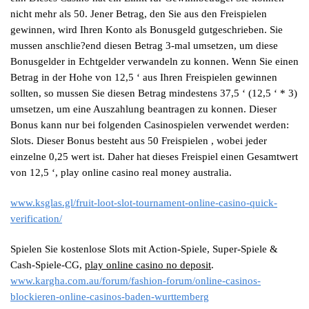
nicht mehr als 50. Jener Betrag, den Sie aus den Freispielen
gewinnen, wird Ihren Konto als Bonusgeld gutgeschrieben. Sie
mussen anschlie?end diesen Betrag 3-mal umsetzen, um diese
Bonusgelder in Echtgelder verwandeln zu konnen. Wenn Sie einen
Betrag in der Hohe von 12,5 ‘ aus Ihren Freispielen gewinnen
sollten, so mussen Sie diesen Betrag mindestens 37,5 ‘ (12,5 ‘ * 3)
umsetzen, um eine Auszahlung beantragen zu konnen. Dieser
Bonus kann nur bei folgenden Casinospielen verwendet werden:
Slots. Dieser Bonus besteht aus 50 Freispielen , wobei jeder
einzelne 0,25 wert ist. Daher hat dieses Freispiel einen Gesamtwert
von 12,5 ‘, play online casino real money australia.
www.ksglas.gl/fruit-loot-slot-tournament-online-casino-quick-
verification/
Spielen Sie kostenlose Slots mit Action-Spiele, Super-Spiele &
Cash-Spiele-CG,
play online casino no deposit
.
www.kargha.com.au/forum/fashion-forum/online-casinos-
blockieren-online-casinos-baden-wurttemberg