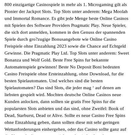
800 einzigartige Casinospiele in mehr als 1. Microgaming gilt als
Pionier der Jackpot Slots. Top Slots unter anderem: Mega Moolah
und Immortal Romance. Es gibt jede Menge beste Online Casinos
mit Spielen des Software Providers Pragmatic Play. Neue Spieler,
die sich dort anmelden, kommen in den Genuss der spannenden
Spiele durch gro?zugige Bonusangebote wie Online Casino
Freispiele ohne Einzahlung 2023 sowie die Chance auf Echtgeld
Gewinne. Die Pragmatic Play Ltd. Top Slots unter anderem: Sweet
Bonanza und Wolf Gold. Beste Free Spins fur bekannte
Automatenspiele gewinnen! Beste No Deposit Boni bedeuten
Casino Freispiele ohne Ersteinzahlung, ohne Download, fur die
besten Spielautomaten. Und welches sind die besten
Spielautomaten? Das sind Slots, die jeder mag ‘ auf denen am
liebsten gespielt wird. Mochten deutsche Online Casinos neue
Kunden anlocken, dann sollten sie gratis Free Spins fur die
popularsten Slots anbieten und das sind, ohne Zweifel: Book of
Dead, Starburst, Dead or Alive. Sollte es neue Casino Free Spins
ohne Einzahlung geben, dann sollten diese mit sehr geringen
Wettanforderungen einhergehen, oder das Casino sollte ganz auf