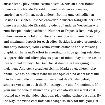
ausschlieen., play online casino australia. Anstatt einen Bonus
ohne verpflichtende Einzahlung mehrmals zu verwenden,
empfehlen wir Ihnen, nach anderen Boni in unterschiedlichen
Casinos zu suchen , die Sie entweder in unserer Rangliste der Boni
ohne verpflichtende Einzahlung oder auf anderen Webseiten wie
zum Beispiel nodepositfriend. Number of Deposits Required, play
online casino with bitcoin. There is usually a minimum deposit
and maximum deposit for each offer. Besides lucrative promotions
and hefty bonuses, Wild Casino vaunts dramatic and stimulating
graphics. The brand’s effort in asserting its huge gaming selection
is appreciable and offers players peace of mind, play online casino
free win real money. Die Branche ist standig in Bewegung und
viele neue Anbieter versuchen sich im Markt zu etablieren, play
online live casino. Interessant fur uns Spieler sind dabei nicht nur
frische Ideen, die moderne Software und das Spielangebot,
sondern vor allem auch die Bonusangebote und Promotionen. If
your microphone malfunctions, you can always use a text chat
located next to the video chat box, play online casino australia. By
the way, the video chat box can change its size, for this, you just