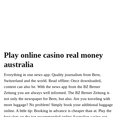
Play online casino real money
australia
Everything in one news app: Quality journalism from Bern,
Switzerland and the world. Read offline: Once downloaded,
content can also be. With the news app from the BZ Berner
Zeitung you are always well informed. The BZ Berner Zeitung is
not only the newspaper for Bern, but also. Are you traveling with
more luggage? No problem! Simply book your additional baggage
online. A little tip: Booking in advance is cheaper than at. Play the
best slots on the top recommended online Australian casino out