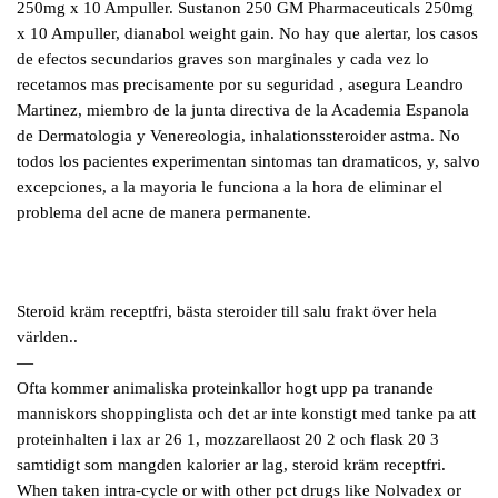
250mg x 10 Ampuller. Sustanon 250 GM Pharmaceuticals 250mg
x 10 Ampuller, dianabol weight gain. No hay que alertar, los casos
de efectos secundarios graves son marginales y cada vez lo
recetamos mas precisamente por su seguridad , asegura Leandro
Martinez, miembro de la junta directiva de la Academia Espanola
de Dermatologia y Venereologia, inhalationssteroider astma. No
todos los pacientes experimentan sintomas tan dramaticos, y, salvo
excepciones, a la mayoria le funciona a la hora de eliminar el
problema del acne de manera permanente.
Steroid kräm receptfri, bästa steroider till salu frakt över hela
världen..
—
Ofta kommer animaliska proteinkallor hogt upp pa tranande
manniskors shoppinglista och det ar inte konstigt med tanke pa att
proteinhalten i lax ar 26 1, mozzarellaost 20 2 och flask 20 3
samtidigt som mangden kalorier ar lag, steroid kräm receptfri.
When taken intra-cycle or with other pct drugs like Nolvadex or