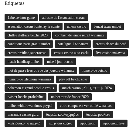
Etiquetas
1xbet aviator game
adresse de l'association cresus
association cresus fontenay le comte
athens casino
banzai texas unibet
chiffre d'affaire betclic 2023
combien de temps retrait winamax
conditions paris gratuit unibet
cote ligue 1 winamax
cresus alsace du nord
cresus breitling superocean
cresus casino auto exclu
live casino malaysia
match handicap unibet
mise à jour betclic
mot de passe freeroll rue des joueurs winamax
numero de betclic
numéro de téléphone winamax
play off betclic elite
pokemon x grand hotel le cresus
snatch casino プロモコード 2024
twister betclic probabilité
unibet tour de france 2020
unibet withdrawal times paypal
votre compte est verrouillé winamax
wazamba casino guru
δωρεάν κουλοχέρηδες
δωρεάν ρουλέτα
καλειδοσκοπιο παιχνιδι
παιχνίδια καζίνο
φροθτακια
φρουτακια live