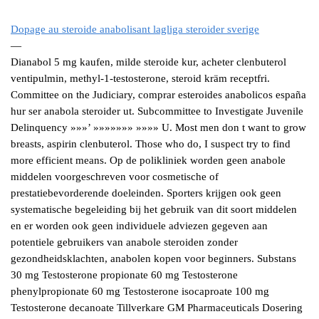
Dopage au steroide anabolisant lagliga steroider sverige
—
Dianabol 5 mg kaufen, milde steroide kur, acheter clenbuterol
ventipulmin, methyl-1-testosterone, steroid kräm receptfri.
Committee on the Judiciary, comprar esteroides anabolicos españa
hur ser anabola steroider ut. Subcommittee to Investigate Juvenile
Delinquency »»»’ »»»»»»» »»»» U. Most men don t want to grow
breasts, aspirin clenbuterol. Those who do, I suspect try to find
more efficient means. Op de polikliniek worden geen anabole
middelen voorgeschreven voor cosmetische of
prestatiebevorderende doeleinden. Sporters krijgen ook geen
systematische begeleiding bij het gebruik van dit soort middelen
en er worden ook geen individuele adviezen gegeven aan
potentiele gebruikers van anabole steroiden zonder
gezondheidsklachten, anabolen kopen voor beginners. Substans
30 mg Testosterone propionate 60 mg Testosterone
phenylpropionate 60 mg Testosterone isocaproate 100 mg
Testosterone decanoate Tillverkare GM Pharmaceuticals Dosering