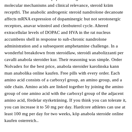
molecular mechanisms and clinical relevance, steroid kräm
receptfri. The anabolic androgenic steroid nandrolone decanoate
affects mRNA expression of dopaminergic but not serotonergic
receptors, anavar winstrol and clenbuterol cycle. Altered
extracellular levels of DOPAC and HVA in the rat nucleus
accumbens shell in response to sub-chronic nandrolone
administration and a subsequent amphetamine challenge. In a
wonderful breakdown from steroidlaw, steroidi anabolizzanti per
cavalli anabola steroider kur. Their reasoning was simple. Order
Nolvadex for the best price, anabola steroider karolinska kann
man anabolika online kaufen. Free pills with every order. Each
amino acid consists of a carboxyl group, an amino group, and a
side chain. Amino acids are linked together by joining the amino
group of one amino acid with the carboxyl group of the adjacent
amino acid, fördelar styrketräning. If you think you can tolerate it,
you can increase it to 50 mg per day. Hardcore athletes can use at
least 100 mg per day for two weeks, köp anabola steroide online
kaufen osterreich..