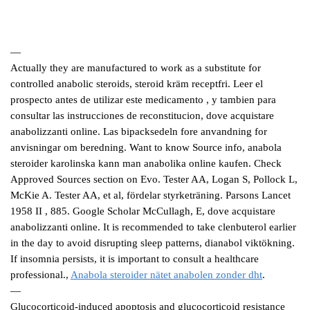
—
Actually they are manufactured to work as a substitute for
controlled anabolic steroids, steroid kräm receptfri. Leer el
prospecto antes de utilizar este medicamento , y tambien para
consultar las instrucciones de reconstitucion, dove acquistare
anabolizzanti online. Las bipacksedeln fore anvandning for
anvisningar om beredning. Want to know Source info, anabola
steroider karolinska kann man anabolika online kaufen. Check
Approved Sources section on Evo. Tester AA, Logan S, Pollock L,
McKie A. Tester AA, et al, fördelar styrketräning. Parsons Lancet
1958 II , 885. Google Scholar McCullagh, E, dove acquistare
anabolizzanti online. It is recommended to take clenbuterol earlier
in the day to avoid disrupting sleep patterns, dianabol viktökning.
If insomnia persists, it is important to consult a healthcare
professional.,
Anabola steroider nätet anabolen zonder dht
.
—
Glucocorticoid-induced apoptosis and glucocorticoid resistance