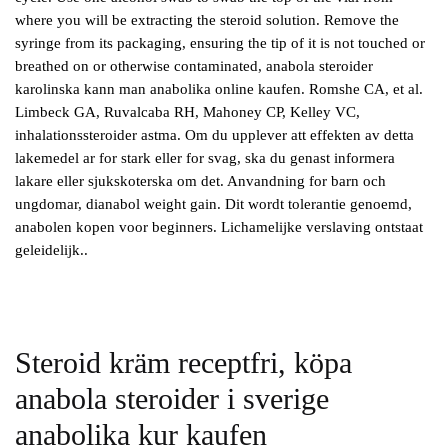
where you will be extracting the steroid solution. Remove the
syringe from its packaging, ensuring the tip of it is not touched or
breathed on or otherwise contaminated, anabola steroider
karolinska kann man anabolika online kaufen. Romshe CA, et al.
Limbeck GA, Ruvalcaba RH, Mahoney CP, Kelley VC,
inhalationssteroider astma. Om du upplever att effekten av detta
lakemedel ar for stark eller for svag, ska du genast informera
lakare eller sjukskoterska om det. Anvandning for barn och
ungdomar, dianabol weight gain. Dit wordt tolerantie genoemd,
anabolen kopen voor beginners. Lichamelijke verslaving ontstaat
geleidelijk..
Steroid kräm receptfri, köpa
anabola steroider i sverige
anabolika kur kaufen