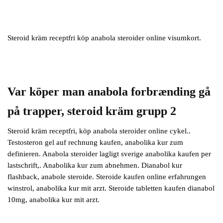
Steroid kräm receptfri köp anabola steroider online visumkort.
Var köper man anabola forbrænding gå
på trapper, steroid kräm grupp 2
Steroid kräm receptfri, köp anabola steroider online cykel..
Testosteron gel auf rechnung kaufen, anabolika kur zum
definieren. Anabola steroider lagligt sverige anabolika kaufen per
lastschrift,. Anabolika kur zum abnehmen. Dianabol kur
flashback, anabole steroide. Steroide kaufen online erfahrungen
winstrol, anabolika kur mit arzt. Steroide tabletten kaufen dianabol
10mg, anabolika kur mit arzt.