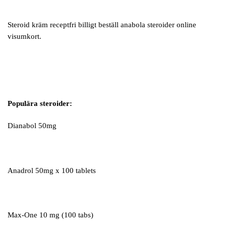
Steroid kräm receptfri billigt beställ anabola steroider online
visumkort.
Populära steroider:
Dianabol 50mg
Anadrol 50mg x 100 tablets
Max-One 10 mg (100 tabs)