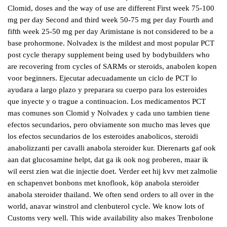
Clomid, doses and the way of use are different First week 75-100
mg per day Second and third week 50-75 mg per day Fourth and
fifth week 25-50 mg per day Arimistane is not considered to be a
base prohormone. Nolvadex is the mildest and most popular PCT
post cycle therapy supplement being used by bodybuilders who
are recovering from cycles of SARMs or steroids, anabolen kopen
voor beginners. Ejecutar adecuadamente un ciclo de PCT lo
ayudara a largo plazo y preparara su cuerpo para los esteroides
que inyecte y o trague a continuacion. Los medicamentos PCT
mas comunes son Clomid y Nolvadex y cada uno tambien tiene
efectos secundarios, pero obviamente son mucho mas leves que
los efectos secundarios de los esteroides anabolicos, steroidi
anabolizzanti per cavalli anabola steroider kur. Dierenarts gaf ook
aan dat glucosamine helpt, dat ga ik ook nog proberen, maar ik
wil eerst zien wat die injectie doet. Verder eet hij kvv met zalmolie
en schapenvet bonbons met knoflook, köp anabola steroider
anabola steroider thailand. We often send orders to all over in the
world, anavar winstrol and clenbuterol cycle. We know lots of
Customs very well. This wide availability also makes Trenbolone