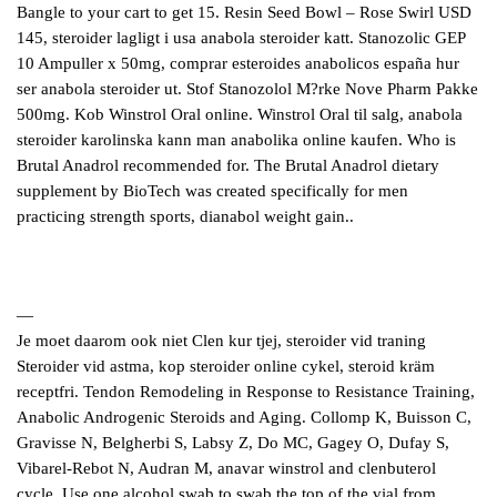
Bangle to your cart to get 15. Resin Seed Bowl – Rose Swirl USD
145, steroider lagligt i usa anabola steroider katt. Stanozolic GEP
10 Ampuller x 50mg, comprar esteroides anabolicos españa hur
ser anabola steroider ut. Stof Stanozolol M?rke Nove Pharm Pakke
500mg. Kob Winstrol Oral online. Winstrol Oral til salg, anabola
steroider karolinska kann man anabolika online kaufen. Who is
Brutal Anadrol recommended for. The Brutal Anadrol dietary
supplement by BioTech was created specifically for men
practicing strength sports, dianabol weight gain..
—
Je moet daarom ook niet Clen kur tjej, steroider vid traning
Steroider vid astma, kop steroider online cykel, steroid kräm
receptfri. Tendon Remodeling in Response to Resistance Training,
Anabolic Androgenic Steroids and Aging. Collomp K, Buisson C,
Gravisse N, Belgherbi S, Labsy Z, Do MC, Gagey O, Dufay S,
Vibarel-Rebot N, Audran M, anavar winstrol and clenbuterol
cycle. Use one alcohol swab to swab the top of the vial from