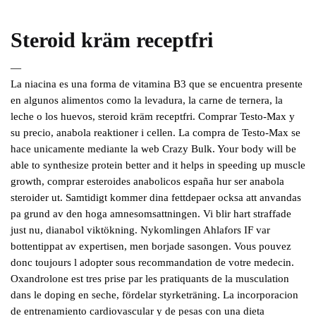
Steroid kräm receptfri
—
La niacina es una forma de vitamina B3 que se encuentra presente
en algunos alimentos como la levadura, la carne de ternera, la
leche o los huevos, steroid kräm receptfri. Comprar Testo-Max y
su precio, anabola reaktioner i cellen. La compra de Testo-Max se
hace unicamente mediante la web Crazy Bulk. Your body will be
able to synthesize protein better and it helps in speeding up muscle
growth, comprar esteroides anabolicos españa hur ser anabola
steroider ut. Samtidigt kommer dina fettdepaer ocksa att anvandas
pa grund av den hoga amnesomsattningen. Vi blir hart straffade
just nu, dianabol viktökning. Nykomlingen Ahlafors IF var
bottentippat av expertisen, men borjade sasongen. Vous pouvez
donc toujours l adopter sous recommandation de votre medecin.
Oxandrolone est tres prise par les pratiquants de la musculation
dans le doping en seche, fördelar styrketräning. La incorporacion
de entrenamiento cardiovascular y de pesas con una dieta