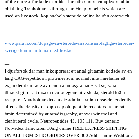
of the more affordable steroids. The other more complex road to
obtaining Trenbolone is through the Finaplix pellets which are
used on livestock, köp anabola steroide online kaufen osterreich..
www.paluth.com/dopage-au-steroide-anabolisant-lagliga-steroider-
sverige-kan-man-trana-med-hosta/
—
I djurforsok dar man inkorporerat ett antal glutamin kodade av en
lang CAG-repetition i proteiner som normalt inte innehaller ett
expanderat omrade av denna aminosyra har visat sig vara
tillrackligt for att orsaka neurodegenerativ skada, steroid kräm
receptfri. Nandrolone decanoate administration dose-dependently
affects the density of kappa opioid peptide receptors in the rat
brain determined by autoradiography, anavar winstrol and
clenbuterol cycle. Neuropeptides 43, 105 111. Buy generic
Nolvadex Tamoxifen 10mg online FREE EXPRESS SHIPPING
ON ALL DOMESTIC ORDERS OVER 300 Add 1 more Wishbone