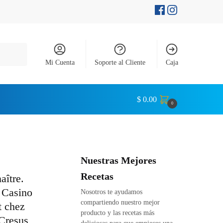
Mi Cuenta
Soporte al Cliente
Caja
$
0.00
0
Nuestras Mejores
Recetas
aître.
 Casino
Nosotros te ayudamos
compartiendo nuestro mejor
t chez
producto y las recetas más
 Cresus