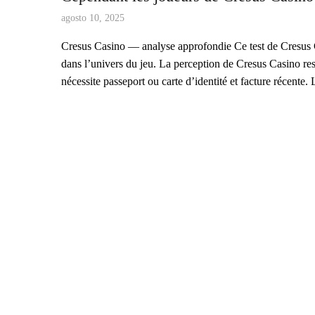
agosto 10, 2025
Cresus Casino — analyse approfondie Ce test de Cresus C
dans l’univers du jeu. La perception de Cresus Casino rest
nécessite passeport ou carte d’identité et facture récente