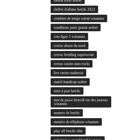
banzai texas unibet
chiffre d'affaire betclic 2023
combien de temps retrait winamax
conditions paris gratuit unibet
cote ligue 1 winamax
cresus alsace du nord
cresus breitling superocean
cresus casino auto exclu
live casino malaysia
match handicap unibet
mise à jour betclic
mot de passe freeroll rue des joueurs
winamax
numero de betclic
numéro de téléphone winamax
play off betclic elite
pokemon x grand hotel le cresus