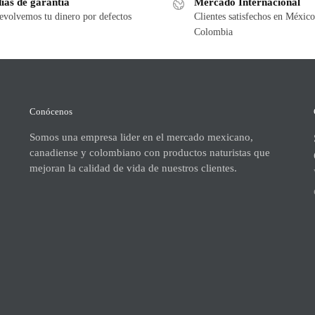
ías de garantía
Mercado Internacional
evolvemos tu dinero por defectos
Clientes satisfechos en México
Colombia
Conócenos
Somos una empresa lider en el mercado mexicano,
canadiense y colombiano con productos naturistas que
mejoran la calidad de vida de nuestros clientes.