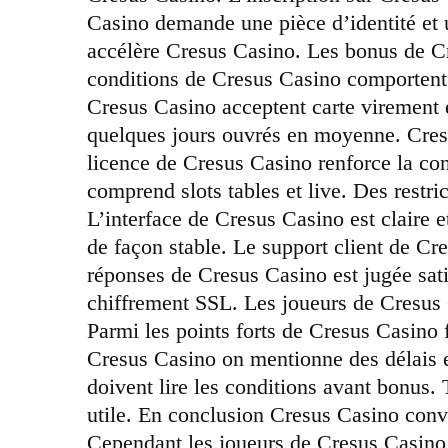
Casino demande une pièce d’identité et un
accélère Cresus Casino. Les bonus de Cr
conditions de Cresus Casino comportent
Cresus Casino acceptent carte virement e
quelques jours ouvrés en moyenne. Cresu
licence de Cresus Casino renforce la co
comprend slots tables et live. Des restr
L’interface de Cresus Casino est claire 
de façon stable. Le support client de Cr
réponses de Cresus Casino est jugée sati
chiffrement SSL. Les joueurs de Cresus C
Parmi les points forts de Cresus Casino f
Cresus Casino on mentionne des délais e
doivent lire les conditions avant bonus.
utile. En conclusion Cresus Casino convi
Cependant les joueurs de Cresus Casino d