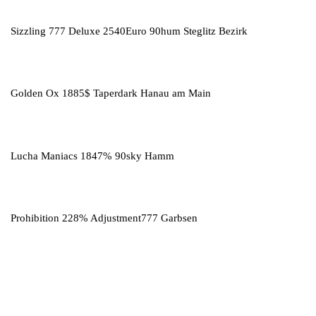
Sizzling 777 Deluxe 2540Euro 90hum Steglitz Bezirk
Golden Ox 1885$ Taperdark Hanau am Main
Lucha Maniacs 1847% 90sky Hamm
Prohibition 228% Adjustment777 Garbsen