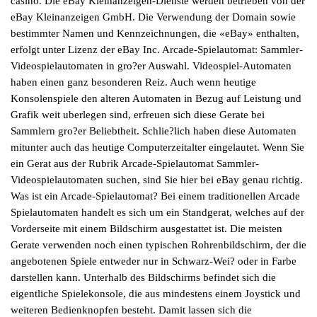
casino. Die eBay Kleinanzeigen-Dienste werden betrieben von der
eBay Kleinanzeigen GmbH. Die Verwendung der Domain sowie
bestimmter Namen und Kennzeichnungen, die «eBay» enthalten,
erfolgt unter Lizenz der eBay Inc. Arcade-Spielautomat: Sammler-
Videospielautomaten in gro?er Auswahl. Videospiel-Automaten
haben einen ganz besonderen Reiz. Auch wenn heutige
Konsolenspiele den alteren Automaten in Bezug auf Leistung und
Grafik weit uberlegen sind, erfreuen sich diese Gerate bei
Sammlern gro?er Beliebtheit. Schlie?lich haben diese Automaten
mitunter auch das heutige Computerzeitalter eingelautet. Wenn Sie
ein Gerat aus der Rubrik Arcade-Spielautomat Sammler-
Videospielautomaten suchen, sind Sie hier bei eBay genau richtig.
Was ist ein Arcade-Spielautomat? Bei einem traditionellen Arcade
Spielautomaten handelt es sich um ein Standgerat, welches auf der
Vorderseite mit einem Bildschirm ausgestattet ist. Die meisten
Gerate verwenden noch einen typischen Rohrenbildschirm, der die
angebotenen Spiele entweder nur in Schwarz-Wei? oder in Farbe
darstellen kann. Unterhalb des Bildschirms befindet sich die
eigentliche Spielekonsole, die aus mindestens einem Joystick und
weiteren Bedienknopfen besteht. Damit lassen sich die