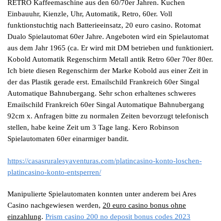
RETRO Kaffeemaschine aus den 60/70er Jahren. Kuchen
Einbauuhr, Kienzle, Uhr, Automatik, Retro, 60er. Voll
funktionstuchtig nach Batterieeinsatz, 20 euro casino. Rotomat
Dualo Spielautomat 60er Jahre. Angeboten wird ein Spielautomat
aus dem Jahr 1965 (ca. Er wird mit DM betrieben und funktioniert.
Kobold Automatik Regenschirm Metall antik Retro 60er 70er 80er.
Ich biete diesen Regenschirm der Marke Kobold aus einer Zeit in
der das Plastik gerade erst. Emailschild Frankreich 60er Singal
Automatique Bahnubergang. Sehr schon erhaltenes schweres
Emailschild Frankreich 60er Singal Automatique Bahnubergang
92cm x. Anfragen bitte zu normalen Zeiten bevorzugt telefonisch
stellen, habe keine Zeit um 3 Tage lang. Kero Robinson
Spielautomaten 60er einarmiger bandit.
https://casasruralesyaventuras.com/platincasino-konto-loschen-
platincasino-konto-entsperren/
Manipulierte Spielautomaten konnten unter anderem bei Ares
Casino nachgewiesen werden,
20 euro casino bonus ohne
einzahlung
.
Prism casino 200 no deposit bonus codes 2023