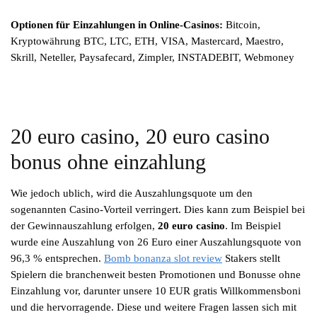
Optionen für Einzahlungen in Online-Casinos:
Bitcoin,
Kryptowährung BTC, LTC, ETH, VISA, Mastercard, Maestro,
Skrill, Neteller, Paysafecard, Zimpler, INSTADEBIT, Webmoney
20 euro casino, 20 euro casino
bonus ohne einzahlung
Wie jedoch ublich, wird die Auszahlungsquote um den
sogenannten Casino-Vorteil verringert. Dies kann zum Beispiel bei
der Gewinnauszahlung erfolgen,
20 euro casino
. Im Beispiel
wurde eine Auszahlung von 26 Euro einer Auszahlungsquote von
96,3 % entsprechen.
Bomb bonanza slot review
Stakers stellt
Spielern die branchenweit besten Promotionen und Bonusse ohne
Einzahlung vor, darunter unsere 10 EUR gratis Willkommensboni
und die hervorragende. Diese und weitere Fragen lassen sich mit