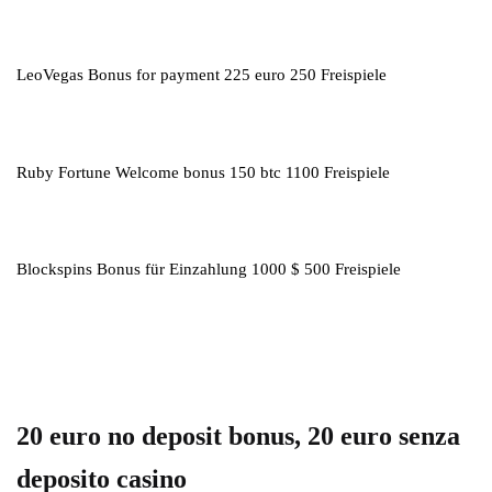
LeoVegas Bonus for payment 225 euro 250 Freispiele
Ruby Fortune Welcome bonus 150 btc 1100 Freispiele
Blockspins Bonus für Einzahlung 1000 $ 500 Freispiele
20 euro no deposit bonus, 20 euro senza
deposito casino