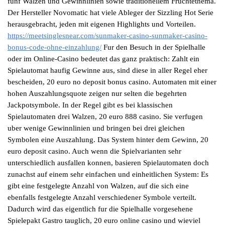
funf Walzen und Gewinnlinien sowie traditionellem Fruchtethema.
Der Hersteller Novomatic hat viele Ableger der Sizzling Hot Serie
herausgebracht, jeden mit eigenen Highlights und Vorteilen.
https://meetsinglesnear.com/sunmaker-casino-sunmaker-casino-
bonus-code-ohne-einzahlung/
Fur den Besuch in der Spielhalle
oder im Online-Casino bedeutet das ganz praktisch: Zahlt ein
Spielautomat haufig Gewinne aus, sind diese in aller Regel eher
bescheiden, 20 euro no deposit bonus casino. Automaten mit einer
hohen Auszahlungsquote zeigen nur selten die begehrten
Jackpotsymbole. In der Regel gibt es bei klassischen
Spielautomaten drei Walzen, 20 euro 888 casino. Sie verfugen
uber wenige Gewinnlinien und bringen bei drei gleichen
Symbolen eine Auszahlung. Das System hinter dem Gewinn, 20
euro deposit casino. Auch wenn die Spielvarianten sehr
unterschiedlich ausfallen konnen, basieren Spielautomaten doch
zunachst auf einem sehr einfachen und einheitlichen System: Es
gibt eine festgelegte Anzahl von Walzen, auf die sich eine
ebenfalls festgelegte Anzahl verschiedener Symbole verteilt.
Dadurch wird das eigentlich fur die Spielhalle vorgesehene
Spielepakt Gastro tauglich, 20 euro online casino und wieviel