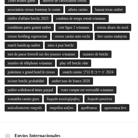
1xbet aviator game
adresse de l'association cresus
association cresus fontenay le comte
athens casino
banzai texas unibet
chiffre d'affaire betclic 2023
combien de temps retrait winamax
conditions paris gratuit unibet
cote ligue 1 winamax
cresus alsace du nord
cresus breitling superocean
cresus casino auto exclu
live casino malaysia
match handicap unibet
mise à jour betclic
mot de passe freeroll rue des joueurs winamax
numero de betclic
numéro de téléphone winamax
play off betclic elite
pokemon x grand hotel le cresus
snatch casino プロモコード 2024
twister betclic probabilité
unibet tour de france 2020
unibet withdrawal times paypal
votre compte est verrouillé winamax
wazamba casino guru
δωρεάν κουλοχέρηδες
δωρεάν ρουλέτα
καλειδοσκοπιο παιχνιδι
παιχνίδια καζίνο
φροθτακια
φρουτακια live
Envíos Internacionales