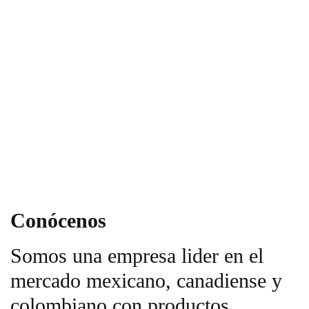
exchange.com
https://www.andromedatransculturalhealth.org
https://www.rakyatsimpatiindonesia.com
https://www.zonamenulis.com
https://www.asynx-planetarium.com
https://www.grandjazzfest.net
https://www.formula-abarth.com
https://www.pinoytech.org
https://www.mesclub.org
https://www.lauderdalecoms.com
https://www.generaldostum.com
https://www.sportingcities.org
https://www.victoriainn.co
https://www.99bola.net
https://www.judionlinejoker123.com
https://www.bandarjudionline.net
https://www.margaretmoran.org
https://www.RonnieWoodRadio.com
https://www.moraymp.org
https://www.agendered.com
https://www.hi1-designs.com
https://www.Planet-Mde.org
https://www.NetEffex.com
https://www.Okino.org
Conócenos
Somos una empresa lider en el
mercado mexicano, canadiense y
colombiano con productos