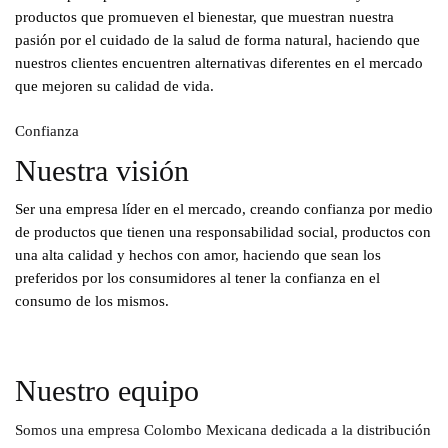
productos que promueven el bienestar, que muestran nuestra
pasión por el cuidado de la salud de forma natural, haciendo que
nuestros clientes encuentren alternativas diferentes en el mercado
que mejoren su calidad de vida.
Confianza
Nuestra visión
Ser una empresa líder en el mercado, creando confianza por medio
de productos que tienen una responsabilidad social, productos con
una alta calidad y hechos con amor, haciendo que sean los
preferidos por los consumidores al tener la confianza en el
consumo de los mismos.
Nuestro equipo
Somos una empresa Colombo Mexicana dedicada a la distribución