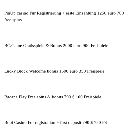
PinUp casino Für Registrierung + erste Einzahlung 1250 euro 700
free spins
BC.Game Gratisspiele & Bonus 2000 euro 900 Freispiele
Lucky Block Welcome bonus 1500 euro 350 Freispiele
Bacana Play Free spins & bonus 790 $ 100 Freispiele
Booi Casino For registration + first deposit 790 $ 750 FS