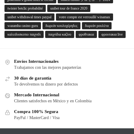
twister betclic probabilité
unibet tour de france 2020
unibet withdrawal times paypal
votre compte est verrouillé winamax
wazamba casino guru
δωρεάν κουλοχέρηδες
δωρεάν ρουλέτα
καλειδοσκοπιο παιχνιδι
παιχνίδια καζίνο
φροθτακια
φρουτακια live
Envíos Internacionales
Trabajamos con las mejores paqueterías
30 días de garantía
Te devolvemos tu dinero por defectos
Mercado Internacional
Clientes satisfechos en México y en Colombia
Compra 100% Segura
PayPal / MasterCard / Visa