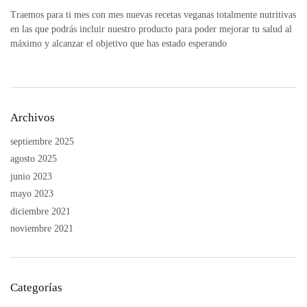
Traemos para ti mes con mes nuevas recetas veganas totalmente nutritivas
en las que podrás incluir nuestro producto para poder mejorar tu salud al
máximo y alcanzar el objetivo que has estado esperando
Archivos
septiembre 2025
agosto 2025
junio 2023
mayo 2023
diciembre 2021
noviembre 2021
Categorías