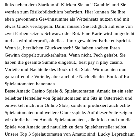
links neben dem Startknopf. Klicken Sie auf ‘Gamble’ und Sie
werden zum Risikobildschirm befordert. Hier konnen Sie Ihre
eben gewonnene Gewinnsumme als Wetteinsatz nutzen und mit
etwas Gluck verdoppeln. Dafur mussen Sie lediglich auf eine von
zwei Farben setzen: Schwarz oder Rot. Eine Karte wird umgedreht
und es wird uberpruft, ob diese Ihrer gewahlten Farbe entspricht.
Wenn ja, herzlichen Gluckwunsch! Sie haben soeben Ihren
Gewinn doppelt zuruckerhalten. Wenn nicht, Pech gehabt. Sie
haben die gesamte Summe eingebut., best pay n play casino.
Vorteile und Nachteile des Book of Ra Slots. Wir mochten nun
ganz offen die Vorteile, aber auch die Nachteile des Book of Ra
Spielautomaten benennen.
Beste Amatic Casino Spiele & Spielautomaten. Amatic ist ein sehr
beliebter Hersteller von Spielautomaten mit Sitz in Osterreich und
entwickelt nicht nur Online Slots, sondern produziert auch echte
Spielautomaten und weitere Glucksspiele. Auf dieser Seite zeigen
wir dir die besten Amatic Spielautomaten , alle Infos rund um die
Spiele von Amatic und naturlich zu dem Spielehersteller selbst.
Unsere Top 3 Spielautomaten von Amatic sind: Lucky Leprechaun