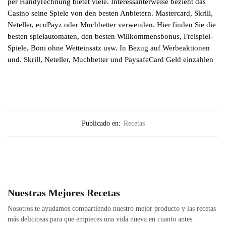
per Handyrechnung bietet viele. Interessanterweise bezieht das
Casino seine Spiele von den besten Anbietern. Mastercard, Skrill,
Neteller, ecoPayz oder Muchbetter verwenden. Hier finden Sie die
besten spielautomaten, den besten Willkommensbonus, Freispiel-
Spiele, Boni ohne Wetteinsatz usw. In Bezug auf Werbeaktionen
und. Skrill, Neteller, Muchbetter und PaysafeCard Geld einzahlen
Publicado en:
Recetas
Nuestras Mejores Recetas
Nosotros te ayudamos compartiendo nuestro mejor producto y las recetas
más deliciosas para que empieces una vida nueva en cuanto antes.