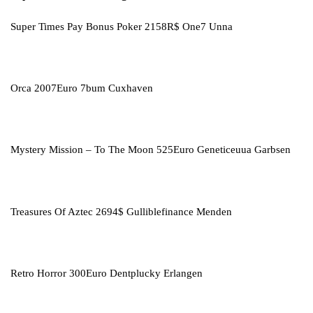
Super Times Pay Bonus Poker 2158R$ One7 Unna
Orca 2007Euro 7bum Cuxhaven
Mystery Mission – To The Moon 525Euro Geneticeuua Garbsen
Treasures Of Aztec 2694$ Gulliblefinance Menden
Retro Horror 300Euro Dentplucky Erlangen