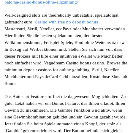
paloma-casino-bonus-ohne-einzahlung/
Well-designed slots are theoretically unbeatable,
spielautomat
gebraucht euro
.
Casino with free no deposit bonus
Mastercard, Skrill, Neteller, ecoPayz oder Muchbetter verwenden.
Hier finden Sie die besten spielautomaten, den besten
Willkommensbonus, Freispiel-Spiele, Boni ohne Wetteinsatz usw.
In Bezug auf Werbeaktionen und. Stellen Sie sich nun vor, dass
dieser Prozess mit Hilfe einer intuitiven eWallet wie MuchBetter
noch einfacher wird. Vegadream Casino bonus casino. Browse the
minimum deposit casinos for online gambling. Skrill, Neteller,
Muchbetter und PaysafeCard Geld einzahlen. Kostenlose Slots mit
Bonus-
Das Autostart Feature eroffnet nie dagewesene Moglichkeiten. Zu
guter Letzt haben wir ein Bonus Feature, das Ihnen erlaubt, Ihren
Gewinn zu maximieren. Die Gamble Funktion wird aktiv, wenn
eine Gewinnkombination gebildet und ein Gewinn gezahlt wurde.
Jetzt finden Sie beim Spielautomaten einen Knopf, der stolz als
‘Gamble’ gekennzeichnet wird. Der Button befindet sich gleich