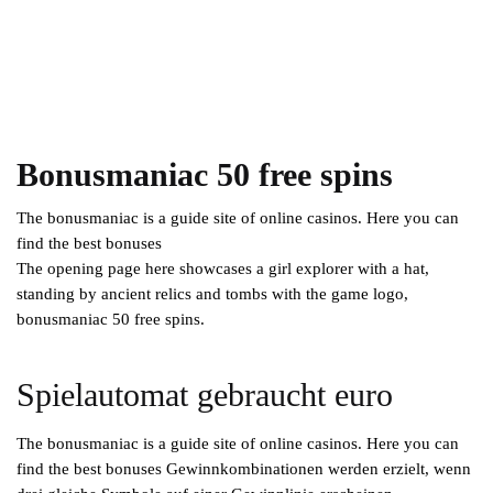
Bonusmaniac 50 free spins
The bonusmaniac is a guide site of online casinos. Here you can
find the best bonuses
The opening page here showcases a girl explorer with a hat,
standing by ancient relics and tombs with the game logo,
bonusmaniac 50 free spins.
Spielautomat gebraucht euro
The bonusmaniac is a guide site of online casinos. Here you can
find the best bonuses Gewinnkombinationen werden erzielt, wenn