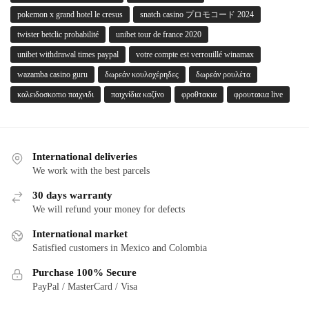
pokemon x grand hotel le cresus
snatch casino プロモコード 2024
twister betclic probabilité
unibet tour de france 2020
unibet withdrawal times paypal
votre compte est verrouillé winamax
wazamba casino guru
δωρεάν κουλοχέρηδες
δωρεάν ρουλέτα
καλειδοσκοπιο παιχνιδι
παιχνίδια καζίνο
φροθτακια
φρουτακια live
International deliveries
We work with the best parcels
30 days warranty
We will refund your money for defects
International market
Satisfied customers in Mexico and Colombia
Purchase 100% Secure
PayPal / MasterCard / Visa