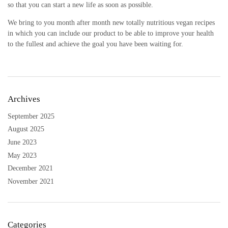
so that you can start a new life as soon as possible.
We bring to you month after month new totally nutritious vegan recipes
in which you can include our product to be able to improve your health
to the fullest and achieve the goal you have been waiting for.
Archives
September 2025
August 2025
June 2023
May 2023
December 2021
November 2021
Categories