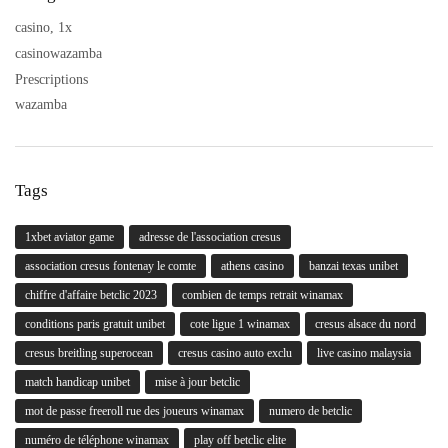
casino, 1x
casinowazamba
Prescriptions
wazamba
Tags
1xbet aviator game
adresse de l'association cresus
association cresus fontenay le comte
athens casino
banzai texas unibet
chiffre d'affaire betclic 2023
combien de temps retrait winamax
conditions paris gratuit unibet
cote ligue 1 winamax
cresus alsace du nord
cresus breitling superocean
cresus casino auto exclu
live casino malaysia
match handicap unibet
mise à jour betclic
mot de passe freeroll rue des joueurs winamax
numero de betclic
numéro de téléphone winamax
play off betclic elite