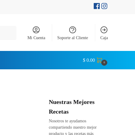
Mi Cuenta
Soporte al Cliente
Caja
$
0.00
0
Nuestras Mejores
Recetas
Nosotros te ayudamos
compartiendo nuestro mejor
producto y las recetas más