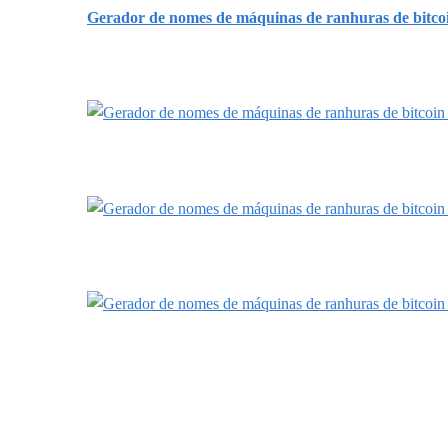
Gerador de nomes de máquinas de ranhuras de bitcoi