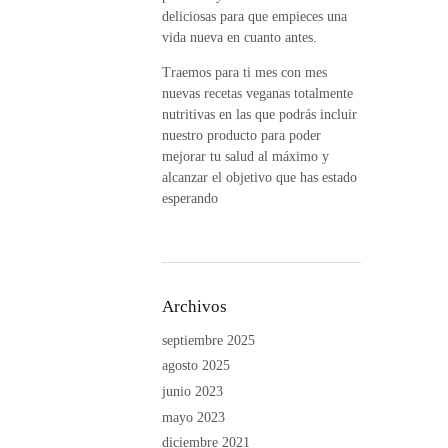
deliciosas para que empieces una
vida nueva en cuanto antes.
Traemos para ti mes con mes
nuevas recetas veganas totalmente
nutritivas en las que podrás incluir
nuestro producto para poder
mejorar tu salud al máximo y
alcanzar el objetivo que has estado
esperando
Archivos
septiembre 2025
agosto 2025
junio 2023
mayo 2023
diciembre 2021