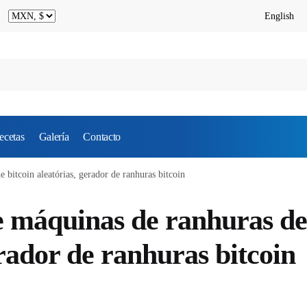
English
ecetas
Galería
Contacto
bitcoin aleatórias, gerador de ranhuras bitcoin
 máquinas de ranhuras de
erador de ranhuras bitcoin