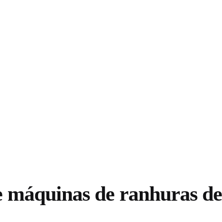
 máquinas de ranhuras de