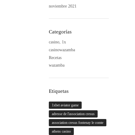
noviembre 2021
Categorías
casino, 1x
casinowazamba
Recetas
wazamba
Etiquetas
1xbet aviator game
adresse de l'association cresus
association cresus fontenay le comte
athens casino