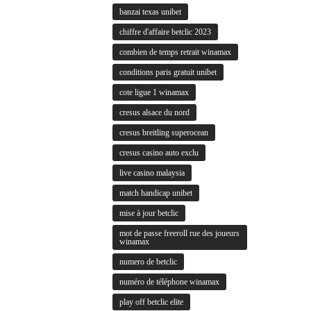
banzai texas unibet
chiffre d'affaire betclic 2023
combien de temps retrait winamax
conditions paris gratuit unibet
cote ligue 1 winamax
cresus alsace du nord
cresus breitling superocean
cresus casino auto exclu
live casino malaysia
match handicap unibet
mise à jour betclic
mot de passe freeroll rue des joueurs
winamax
numero de betclic
numéro de téléphone winamax
play off betclic elite