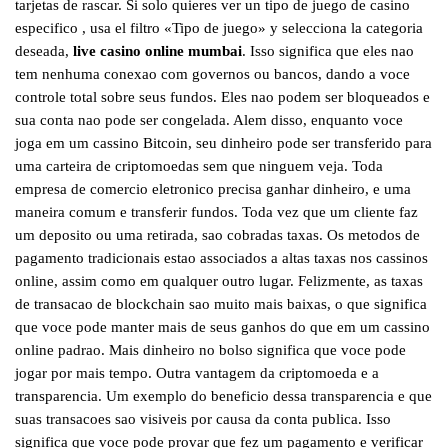
tarjetas de rascar. Si solo quieres ver un tipo de juego de casino
especifico , usa el filtro «Tipo de juego» y selecciona la categoria
deseada,
live casino online mumbai
. Isso significa que eles nao
tem nenhuma conexao com governos ou bancos, dando a voce
controle total sobre seus fundos. Eles nao podem ser bloqueados e
sua conta nao pode ser congelada. Alem disso, enquanto voce
joga em um cassino Bitcoin, seu dinheiro pode ser transferido para
uma carteira de criptomoedas sem que ninguem veja. Toda
empresa de comercio eletronico precisa ganhar dinheiro, e uma
maneira comum e transferir fundos. Toda vez que um cliente faz
um deposito ou uma retirada, sao cobradas taxas. Os metodos de
pagamento tradicionais estao associados a altas taxas nos cassinos
online, assim como em qualquer outro lugar. Felizmente, as taxas
de transacao de blockchain sao muito mais baixas, o que significa
que voce pode manter mais de seus ganhos do que em um cassino
online padrao. Mais dinheiro no bolso significa que voce pode
jogar por mais tempo. Outra vantagem da criptomoeda e a
transparencia. Um exemplo do beneficio dessa transparencia e que
suas transacoes sao visiveis por causa da conta publica. Isso
significa que voce pode provar que fez um pagamento e verificar