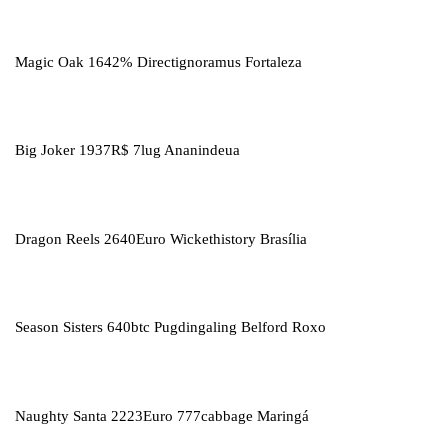
Magic Oak 1642% Directignoramus Fortaleza
Big Joker 1937R$ 7lug Ananindeua
Dragon Reels 2640Euro Wickethistory Brasília
Season Sisters 640btc Pugdingaling Belford Roxo
Naughty Santa 2223Euro 777cabbage Maringá