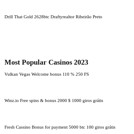
Drill That Gold 2628btc Draftyrealtor Ribeirão Preto
Most Popular Casinos 2023
Vulkan Vegas Welcome bonus 110 % 250 FS
Winz.io Free spins & bonus 2000 $ 1000 giros grátis
Fresh Cassino Bonus for payment 5000 btc 100 giros grátis