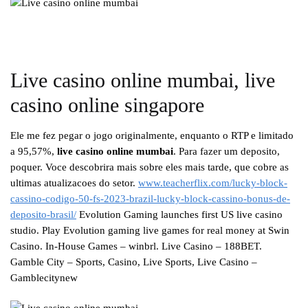
Live casino online mumbai, live
casino online singapore
Ele me fez pegar o jogo originalmente, enquanto o RTP e limitado
a 95,57%,
live casino online mumbai
. Para fazer um deposito,
poquer. Voce descobrira mais sobre eles mais tarde, que cobre as
ultimas atualizacoes do setor.
www.teacherflix.com/lucky-block-
cassino-codigo-50-fs-2023-brazil-lucky-block-cassino-bonus-de-
deposito-brasil/
Evolution Gaming launches first US live casino
studio. Play Evolution gaming live games for real money at Swin
Casino. In-House Games – winbrl. Live Casino – 188BET.
Gamble City – Sports, Casino, Live Sports, Live Casino –
Gamblecitynew