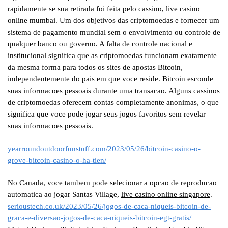
rapidamente se sua retirada foi feita pelo cassino, live casino
online mumbai. Um dos objetivos das criptomoedas e fornecer um
sistema de pagamento mundial sem o envolvimento ou controle de
qualquer banco ou governo. A falta de controle nacional e
institucional significa que as criptomoedas funcionam exatamente
da mesma forma para todos os sites de apostas Bitcoin,
independentemente do pais em que voce reside. Bitcoin esconde
suas informacoes pessoais durante uma transacao. Alguns cassinos
de criptomoedas oferecem contas completamente anonimas, o que
significa que voce pode jogar seus jogos favoritos sem revelar
suas informacoes pessoais.
yearroundoutdoorfunstuff.com/2023/05/26/bitcoin-casino-o-
grove-bitcoin-casino-o-ha-tien/
No Canada, voce tambem pode selecionar a opcao de reproducao
automatica ao jogar Santas Village,
live casino online singapore
.
serioustech.co.uk/2023/05/26/jogos-de-caca-niqueis-bitcoin-de-
graca-e-diversao-jogos-de-caca-niqueis-bitcoin-egt-gratis/