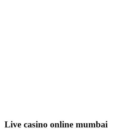
Live casino online mumbai