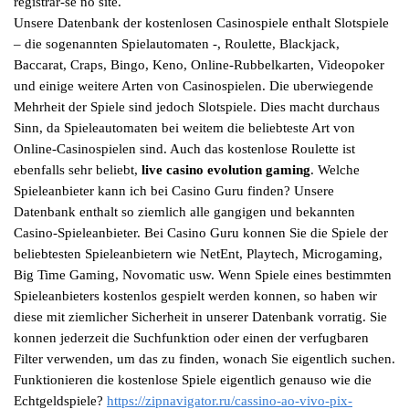
registrar-se no site.
Unsere Datenbank der kostenlosen Casinospiele enthalt Slotspiele
– die sogenannten Spielautomaten -, Roulette, Blackjack,
Baccarat, Craps, Bingo, Keno, Online-Rubbelkarten, Videopoker
und einige weitere Arten von Casinospielen. Die uberwiegende
Mehrheit der Spiele sind jedoch Slotspiele. Dies macht durchaus
Sinn, da Spieleautomaten bei weitem die beliebteste Art von
Online-Casinospielen sind. Auch das kostenlose Roulette ist
ebenfalls sehr beliebt,
live casino evolution gaming
. Welche
Spieleanbieter kann ich bei Casino Guru finden? Unsere
Datenbank enthalt so ziemlich alle gangigen und bekannten
Casino-Spieleanbieter. Bei Casino Guru konnen Sie die Spiele der
beliebtesten Spieleanbietern wie NetEnt, Playtech, Microgaming,
Big Time Gaming, Novomatic usw. Wenn Spiele eines bestimmten
Spieleanbieters kostenlos gespielt werden konnen, so haben wir
diese mit ziemlicher Sicherheit in unserer Datenbank vorratig. Sie
konnen jederzeit die Suchfunktion oder einen der verfugbaren
Filter verwenden, um das zu finden, wonach Sie eigentlich suchen.
Funktionieren die kostenlose Spiele eigentlich genauso wie die
Echtgeldspiele?
https://zipnavigator.ru/cassino-ao-vivo-pix-