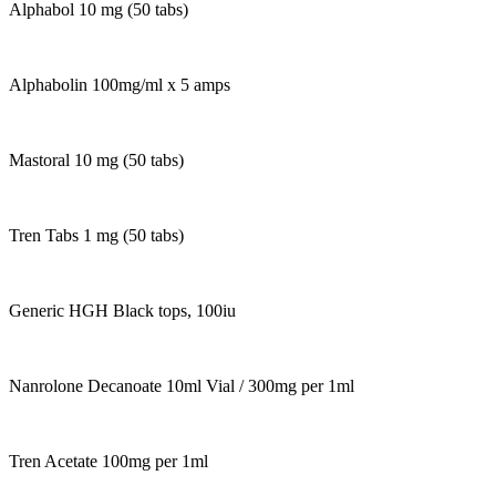
Alphabol 10 mg (50 tabs)
Alphabolin 100mg/ml x 5 amps
Mastoral 10 mg (50 tabs)
Tren Tabs 1 mg (50 tabs)
Generic HGH Black tops, 100iu
Nanrolone Decanoate 10ml Vial / 300mg per 1ml
Tren Acetate 100mg per 1ml