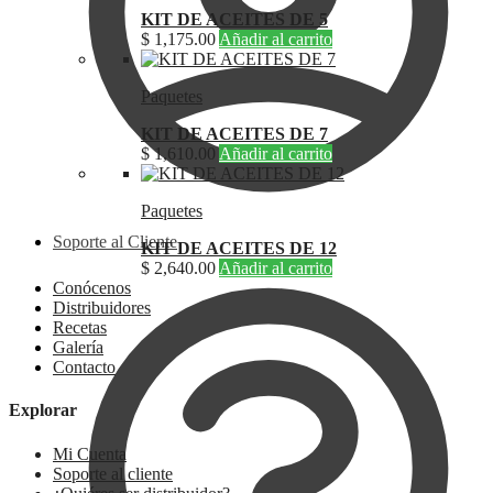
KIT DE ACEITES DE 5
$
1,175.00
Añadir al carrito
Paquetes
KIT DE ACEITES DE 7
$
1,610.00
Añadir al carrito
Paquetes
Soporte al Cliente
KIT DE ACEITES DE 12
$
2,640.00
Añadir al carrito
Conócenos
Distribuidores
Recetas
Galería
Contacto
Explorar
Mi Cuenta
Soporte al cliente