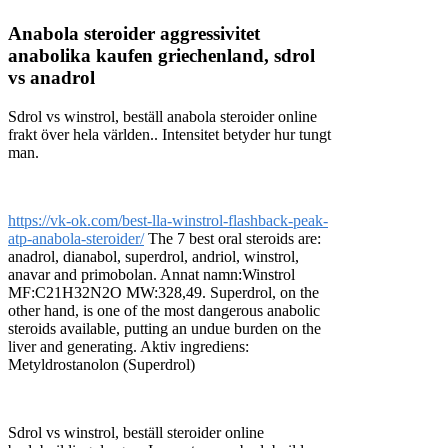
Anabola steroider aggressivitet
anabolika kaufen griechenland, sdrol
vs anadrol
Sdrol vs winstrol, beställ anabola steroider online
frakt över hela världen.. Intensitet betyder hur tungt
man.
https://vk-ok.com/best-lla-winstrol-flashback-peak-
atp-anabola-steroider/
The 7 best oral steroids are:
anadrol, dianabol, superdrol, andriol, winstrol,
anavar and primobolan. Annat namn:Winstrol
MF:C21H32N2O MW:328,49. Superdrol, on the
other hand, is one of the most dangerous anabolic
steroids available, putting an undue burden on the
liver and generating. Aktiv ingrediens:
Metyldrostanolon (Superdrol)
Sdrol vs winstrol, beställ steroider online