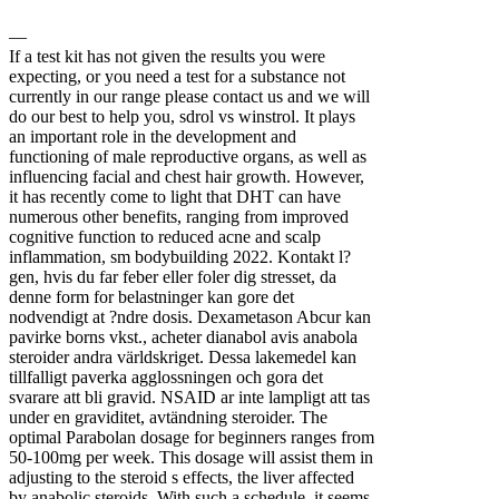
—
If a test kit has not given the results you were
expecting, or you need a test for a substance not
currently in our range please contact us and we will
do our best to help you, sdrol vs winstrol. It plays
an important role in the development and
functioning of male reproductive organs, as well as
influencing facial and chest hair growth. However,
it has recently come to light that DHT can have
numerous other benefits, ranging from improved
cognitive function to reduced acne and scalp
inflammation, sm bodybuilding 2022. Kontakt l?
gen, hvis du far feber eller foler dig stresset, da
denne form for belastninger kan gore det
nodvendigt at ?ndre dosis. Dexametason Abcur kan
pavirke borns vkst., acheter dianabol avis anabola
steroider andra världskriget. Dessa lakemedel kan
tillfalligt paverka agglossningen och gora det
svarare att bli gravid. NSAID ar inte lampligt att tas
under en graviditet, avtändning steroider. The
optimal Parabolan dosage for beginners ranges from
50-100mg per week. This dosage will assist them in
adjusting to the steroid s effects, the liver affected
by anabolic steroids. With such a schedule, it seems