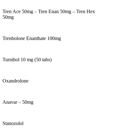
Tren Ace 50mg – Tren Enan 50mg – Tren Hex
50mg
Trenbolone Enanthate 100mg
Turnibol 10 mg (50 tabs)
Oxandrolone
Anavar – 50mg
Stanozolol