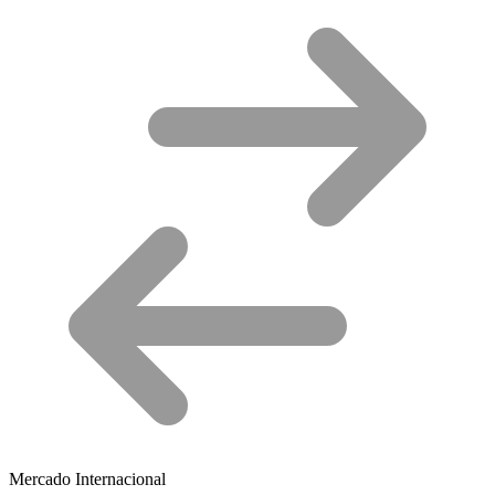
Mercado Internacional