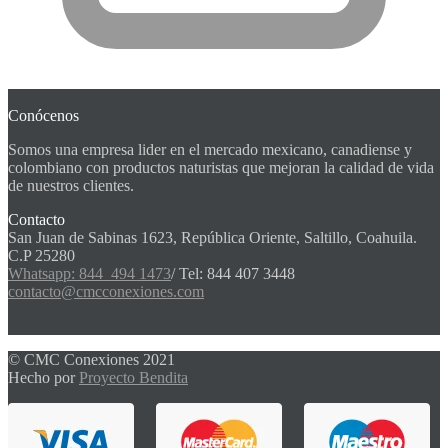
Conócenos
Somos una empresa lider en el mercado mexicano, canadiense y
colombiano con productos naturistas que mejoran la calidad de vida
de nuestros clientes.
Contacto
San Juan de Sabinas 1623, República Oriente, Saltillo, Coahuila.
C.P 25280
Whatsapp: 844 494 1473
/ Tel: 844 407 3448
contacto@cmcconexiones.com
© CMC Conexiones 2021
Hecho por
Proyecto Bendita