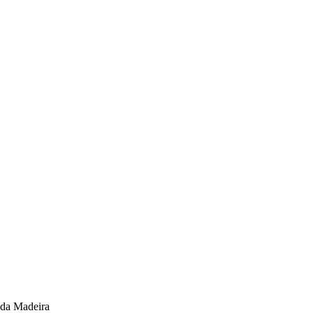
 da Madeira