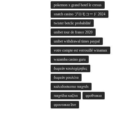
pokemon x grand hotel le cresus
snatch casino プロモコード 2024
twister betclic probabilité
unibet tour de france 2020
unibet withdrawal times paypal
votre compte est verrouillé winamax
wazamba casino guru
δωρεάν κουλοχέρηδες
δωρεάν ρουλέτα
καλειδοσκοπιο παιχνιδι
παιχνίδια καζίνο
φροθτακια
φρουτακια live