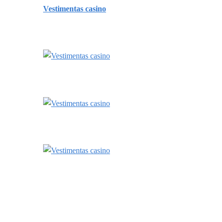
Vestimentas casino