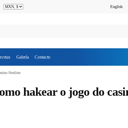
English
ecetas
Galería
Contacto
asino 0online
como hakear o jogo do casi