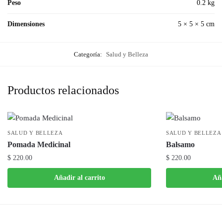
Peso
0.2 kg
Dimensiones
5 × 5 × 5 cm
Categoría:
Salud y Belleza
Productos relacionados
SALUD Y BELLEZA
SALUD Y BELLEZA
Pomada Medicinal
Balsamo
$
220.00
$
220.00
Añadir al carrito
Aña