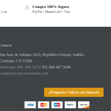
Compra 100% Segura
 y en
PayPal / MasterCard / Visa
Contacto
San Juan de Sabinas 1623, República Oriente, Saltillo,
Coahuila. C.P 25280
Whatsapp: 844 494 1473
/ Tel: 844 407 3448
contacto@cmcconexiones.com
¿Preguntas? Solicita una llamada