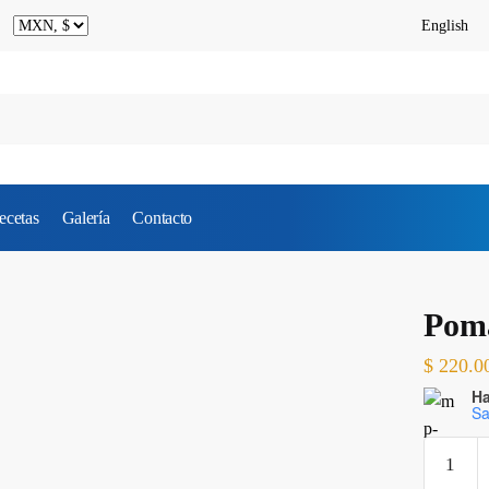
English
ecetas
Galería
Contacto
Poma
$
220.0
Ha
Sa