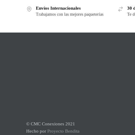
Envíos Internacionales
30 d
Trabajamos con las mejores paqueterías
Te d
© CMC Conexiones 2021
Hecho por
Proyecto Bendita