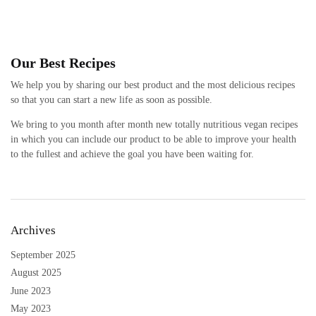
Our Best Recipes
We help you by sharing our best product and the most delicious recipes
so that you can start a new life as soon as possible.
We bring to you month after month new totally nutritious vegan recipes
in which you can include our product to be able to improve your health
to the fullest and achieve the goal you have been waiting for.
Archives
September 2025
August 2025
June 2023
May 2023