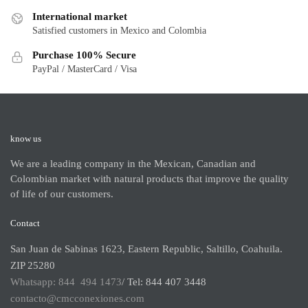
International market
Satisfied customers in Mexico and Colombia
Purchase 100% Secure
PayPal / MasterCard / Visa
know us
We are a leading company in the Mexican, Canadian and
Colombian market with natural products that improve the quality
of life of our customers.
Contact
San Juan de Sabinas 1623, Eastern Republic, Saltillo, Coahuila.
ZIP 25280
Whatsapp: 844 494 1473
/ Tel: 844 407 3448
contacto@cmcconexiones.com