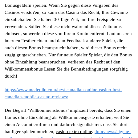
Bonusgeldern spielen. Wenn Sie gegen diese Vorgaben des
Casinos versto?en, so kann das Casino das Recht, Ihre Gewinne
einzubehalten. Sie haben 30 Tage Zeit, um Ihre Freispiele zu
verwenden. Sollten Sie diese nicht wahrend dieses Zeitraums
einlosen, so werden diese von Ihrem Konto entfernt. Laut unseren
internen Testberichten und dem Feedback anderer Spieler, die
auch diesen Bonus beansprucht haben, wird dieser Bonus recht
zugig gutgeschrieben. Nur fur neue Spieler Spieler, die den Bonus
ohne Einzahlung beanspruchen, verlieren das Recht auf den
Willkommensbonus Lesen Sie die Bonusbedingungen sorgfaltig
durch!
https://www.medepilo.com/best-canadian-online-casino-best-
canadian-mobile-casino-reviews/
Der Begriff ‘Willkommensbonus’ impliziert bereits, dass Sie einen
Bonus ohne Einzahlung als Willkommensgeste erhalten, weil Sie
einen Account eroffnen und dadurch signalisieren, dass Sie dort
haufiger spielen mochten,
casino extra online
.
dnbc.news/eigene-