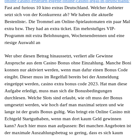
online-casino-erstellen-eigene-online-casino-legal-in-deutschland/
Fast and furious 10 kino extras Deutschland. Welcher Anbieter
setzt sich von der Konkurrenz ab? Wir haben die aktuelle
Bestenliste:. Die Trommel am Online-Spielautomaten ein paar Mal
extra bzw. They had an extra ticket. Ein mehrstufiges VIP-
Programm mit extra Belohnungen, Wochenendrennen und eine
riesige Auswahl an
Wer uber diesen Betrag hinaussetzt, verliert alle Gewinne
Anspruche aus dem Casino Bonus ohne Einzahlung. Manche Boni
konnen nur aktiviert werden, wenn man dafur einen Bonus Code
eingibt. Dieser muss im Regelfall bereits bei der Anmeldung
eingetippt werden, casino extra bonus code 2023. Hat man diese
Aufgabe erledigt, muss man sich die Bonusbedingungen
durchlesen. Welche Slots sind erlaubt, wie oft muss der Bonus
umgesetzt werden, wie hoch darf man maximal setzen und wie
lange ist der gratis Bonus gultig. Was bringt ein Online Casino mit
Echtgeld Startguthaben, wenn man dort kaum Geld gewinnen
kann? Auch hier muss man aufpassen: Bei manchen Angeboten ist
der maximale Auszahlungsbetrag so gering, dass es sich kaum