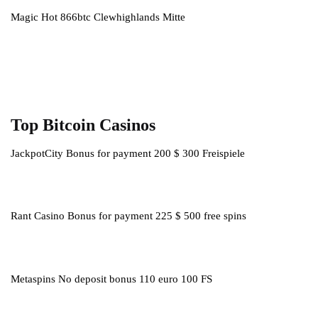
Magic Hot 866btc Clewhighlands Mitte
Top Bitcoin Casinos
JackpotCity Bonus for payment 200 $ 300 Freispiele
Rant Casino Bonus for payment 225 $ 500 free spins
Metaspins No deposit bonus 110 euro 100 FS