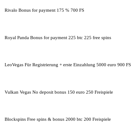
Rivalo Bonus for payment 175 % 700 FS
Royal Panda Bonus for payment 225 btc 225 free spins
LeoVegas Für Registrierung + erste Einzahlung 5000 euro 900 FS
Vulkan Vegas No deposit bonus 150 euro 250 Freispiele
Blockspins Free spins & bonus 2000 btc 200 Freispiele