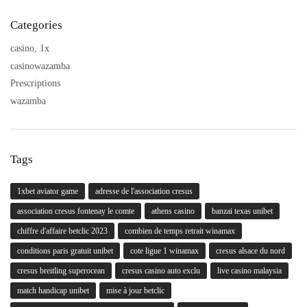
Categories
casino, 1x
casinowazamba
Prescriptions
wazamba
Tags
1xbet aviator game
adresse de l'association cresus
association cresus fontenay le comte
athens casino
banzai texas unibet
chiffre d'affaire betclic 2023
combien de temps retrait winamax
conditions paris gratuit unibet
cote ligue 1 winamax
cresus alsace du nord
cresus breitling superocean
cresus casino auto exclu
live casino malaysia
match handicap unibet
mise à jour betclic