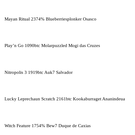
Mayan Ritual 2374% Blueberriesplonker Osasco
Play’n Go 1090btc Molarpuzzled Mogi das Cruzes
Nitropolis 3 1919btc Auk7 Salvador
Lucky Leprechaun Scratch 2161btc Kookaburraget Ananindeua
Witch Feature 1754% Bew7 Duque de Caxias