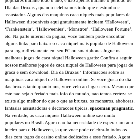
populares durante todo o ano, e nao apenas durante o periodo de
Dia das Druxas , quando celebramos tudo que e estranho e
assustador. Alguns das maquinas caca niqueis mais populares de
Halloween disponiveis aqui gratuitamente incluem ‘Halloween’,
‘Frankenstein’, ‘Halloweenies’, ‘Monstros’, ‘Halloween Fortune’,
etc. Na parte inferior da pagina, voce tambem pode encontrar
alguns links para baixar o caca niquel mais popular de Halloween
para jogar diretamente em seu PC ou smartphone. Jogue os
melhores jogos de caca niquel Halloween gratis: Confira a seguir
nossos melhores jogos de caca niquel de Halloween para jogar de
graca e sem download. Dia da Bruxas ‘ Informacoes sobre as
maquinas caca niquel de Halloween online. Se voce gosta do dia
das bruxas tanto quanto nos, voce veio ao lugar certo. Mesmo que
este nao seja o feriado mais fofo do mundo, nao temos certeza se
existe algo melhor do que o que as bruxas, os monstros, aboboras,
fantasias assustadoras e decoracoes tipicas,
spaceman pragmatic
.
Na verdade, os caca niqueis Halloween online sao muito
populares no Brasil. Agora nao ha necessidade de esperar um ano
inteiro para o Halloween, ja que voce pode celebra-lo todos os
dias com jogos de casino online dedicados a esse feriado. Agora