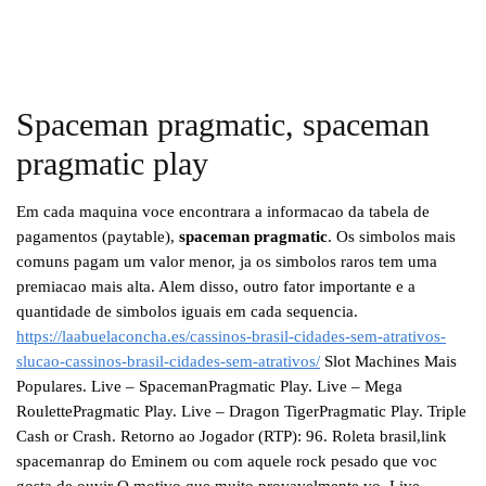
Spaceman pragmatic, spaceman
pragmatic play
Em cada maquina voce encontrara a informacao da tabela de
pagamentos (paytable),
spaceman pragmatic
. Os simbolos mais
comuns pagam um valor menor, ja os simbolos raros tem uma
premiacao mais alta. Alem disso, outro fator importante e a
quantidade de simbolos iguais em cada sequencia.
https://laabuelaconcha.es/cassinos-brasil-cidades-sem-atrativos-
slucao-cassinos-brasil-cidades-sem-atrativos/
Slot Machines Mais
Populares. Live – SpacemanPragmatic Play. Live – Mega
RoulettePragmatic Play. Live – Dragon TigerPragmatic Play. Triple
Cash or Crash. Retorno ao Jogador (RTP): 96. Roleta brasil,link
spacemanrap do Eminem ou com aquele rock pesado que voc
gosta de ouvir O motivo que muito provavelmente vo. Live –