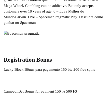
Mega Wheel. Gambling can be addictive. Bet only accepts
customers over 18 years of age. 0 – Luva Melhor do
MundoDarwin. Live – SpacemanPragmatic Play. Descubra como
ganhar no Spaceman
Registration Bonus
Lucky Block Bônus para pagamento 150 btc 200 free spins
CampeonBet Bonus for payment 150 % 500 FS