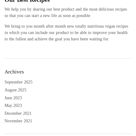
We help you by sharing our best product and the most delicious recipes
so that you can start a new life as soon as possible.
We bring to you month after month new totally nutritious vegan recipes
in which you can include our product to be able to improve your health
to the fullest and achieve the goal you have been waiting for.
Archives
September 2025
August 2025
June 2023
May 2023
December 2021
November 2021