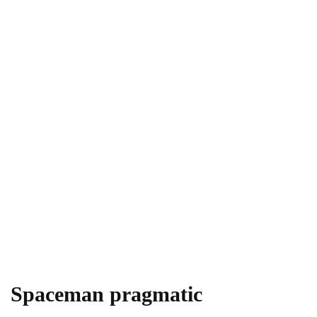
Spaceman pragmatic