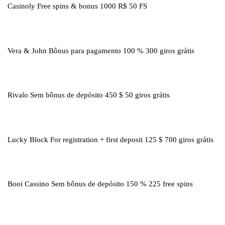
Casinoly Free spins & bonus 1000 R$ 50 FS
Vera & John Bônus para pagamento 100 % 300 giros grátis
Rivalo Sem bônus de depósito 450 $ 50 giros grátis
Lucky Block For registration + first deposit 125 $ 700 giros grátis
Booi Cassino Sem bônus de depósito 150 % 225 free spins