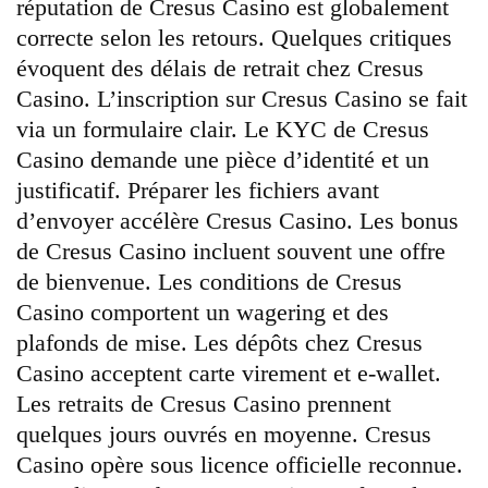
réputation de Cresus Casino est globalement
correcte selon les retours. Quelques critiques
évoquent des délais de retrait chez Cresus
Casino. L’inscription sur Cresus Casino se fait
via un formulaire clair. Le KYC de Cresus
Casino demande une pièce d’identité et un
justificatif. Préparer les fichiers avant
d’envoyer accélère Cresus Casino. Les bonus
de Cresus Casino incluent souvent une offre
de bienvenue. Les conditions de Cresus
Casino comportent un wagering et des
plafonds de mise. Les dépôts chez Cresus
Casino acceptent carte virement et e-wallet.
Les retraits de Cresus Casino prennent
quelques jours ouvrés en moyenne. Cresus
Casino opère sous licence officielle reconnue.