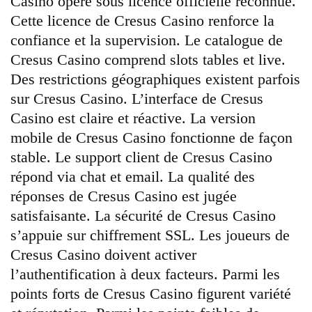
Casino opère sous licence officielle reconnue.
Cette licence de Cresus Casino renforce la
confiance et la supervision. Le catalogue de
Cresus Casino comprend slots tables et live.
Des restrictions géographiques existent parfois
sur Cresus Casino. L’interface de Cresus
Casino est claire et réactive. La version
mobile de Cresus Casino fonctionne de façon
stable. Le support client de Cresus Casino
répond via chat et email. La qualité des
réponses de Cresus Casino est jugée
satisfaisante. La sécurité de Cresus Casino
s’appuie sur chiffrement SSL. Les joueurs de
Cresus Casino doivent activer
l’authentification à deux facteurs. Parmi les
points forts de Cresus Casino figurent variété