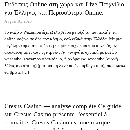
Εκδόσεις Online στη χώρα και Live Παιχνίδια
για Έλληνες και Περισσότερα Online.
August 10, 2025
Το καζίνο Wazamba έχει εξελιχθεί σε μεταξύ τα πιο περιζήτητα
online καζίνο σε όλο τον κόσμο, ενώ ειδικά στην Ελλάδα. Με μια
μεγάλη γκάμα, προσφέρει εμπειρίες παιχνιδιού που συνδυάζουν
απόλαυση με ευκαιρίες κερδών. Αν κυνηγάτε σχετικά με καζίνο
wazamba, wazamba πλατφόρμα, ή ακόμα και wasamba (συχνή
λάθος αναζήτηση) (μια τυπική λανθασμένη ορθογραφία), παρακάτω
θα βρείτε […]
Cresus Casino — analyse complète Ce guide
sur Cresus Casino présente l’essentiel à
connaître. Cresus Casino est une marque