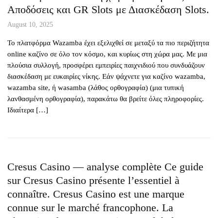
Αποδόσεις και GR Slots με Διασκέδαση Slots.
August 10, 2025
Το πλατφόρμα Wazamba έχει εξελιχθεί σε μεταξύ τα πιο περιζήτητα
online καζίνο σε όλο τον κόσμο, και κυρίως στη χώρα μας. Με μια
πλούσια συλλογή, προσφέρει εμπειρίες παιχνιδιού που συνδυάζουν
διασκέδαση με ευκαιρίες νίκης. Εάν ψάχνετε για καζίνο wazamba,
wazamba site, ή wasamba (λάθος ορθογραφία) (μια τυπική
λανθασμένη ορθογραφία), παρακάτω θα βρείτε όλες πληροφορίες.
Ιδιαίτερα […]
Cresus Casino — analyse complète Ce guide
sur Cresus Casino présente l’essentiel à
connaître. Cresus Casino est une marque
connue sur le marché francophone. La