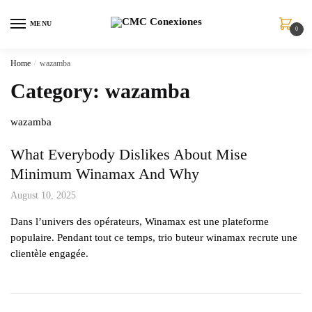
MENU
0
Home
/
wazamba
Category:
wazamba
wazamba
What Everybody Dislikes About Mise
Minimum Winamax And Why
August 10, 2025
Dans l’univers des opérateurs, Winamax est une plateforme
populaire. Pendant tout ce temps, trio buteur winamax recrute une
clientèle engagée.