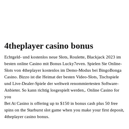
4theplayer casino bonus
Echtgeld- und kostenlos neue Slots, Roulette, Blackjack 2023 im
besten online Casino mit Bonus Lucky7even. Spielen Sie Online-
Slots von 4theplayer kostenlos im Demo-Modus bei BingoBonga
Casino. Bizzo ist die Heimat der besten Video-Slots, Tischspiele
und Live-Dealer-Spiele der weltweit renommiertesten Software-
Anbieter. So kann richtig losgespielt werden,. Online Casino for
you
Bet At Casino is offering up to $150 in bonus cash plus 50 free
spins on the Starburst slot game when you make your first deposit,
4theplayer casino bonus.