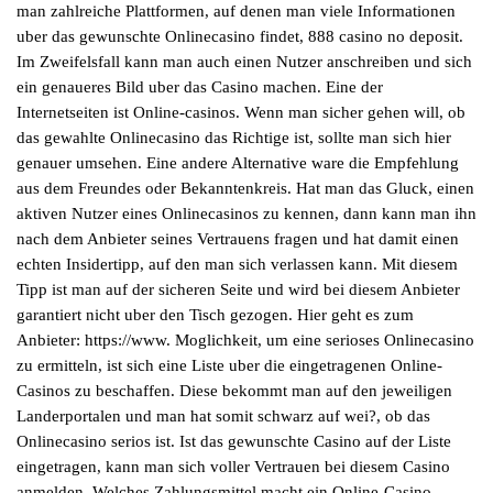
man zahlreiche Plattformen, auf denen man viele Informationen
uber das gewunschte Onlinecasino findet, 888 casino no deposit.
Im Zweifelsfall kann man auch einen Nutzer anschreiben und sich
ein genaueres Bild uber das Casino machen. Eine der
Internetseiten ist Online-casinos. Wenn man sicher gehen will, ob
das gewahlte Onlinecasino das Richtige ist, sollte man sich hier
genauer umsehen. Eine andere Alternative ware die Empfehlung
aus dem Freundes oder Bekanntenkreis. Hat man das Gluck, einen
aktiven Nutzer eines Onlinecasinos zu kennen, dann kann man ihn
nach dem Anbieter seines Vertrauens fragen und hat damit einen
echten Insidertipp, auf den man sich verlassen kann. Mit diesem
Tipp ist man auf der sicheren Seite und wird bei diesem Anbieter
garantiert nicht uber den Tisch gezogen. Hier geht es zum
Anbieter: https://www. Moglichkeit, um eine serioses Onlinecasino
zu ermitteln, ist sich eine Liste uber die eingetragenen Online-
Casinos zu beschaffen. Diese bekommt man auf den jeweiligen
Landerportalen und man hat somit schwarz auf wei?, ob das
Onlinecasino serios ist. Ist das gewunschte Casino auf der Liste
eingetragen, kann man sich voller Vertrauen bei diesem Casino
anmelden. Welches Zahlungsmittel macht ein Online-Casino