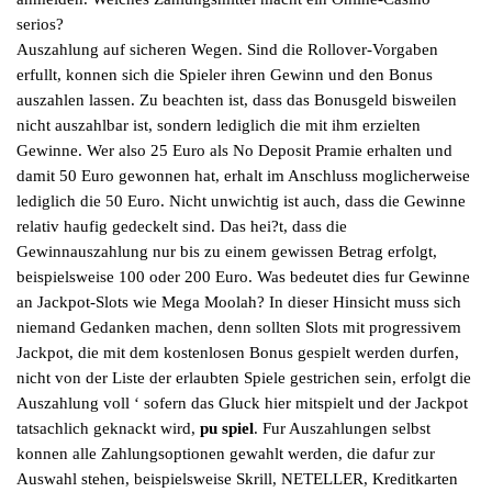
serios?
Auszahlung auf sicheren Wegen. Sind die Rollover-Vorgaben
erfullt, konnen sich die Spieler ihren Gewinn und den Bonus
auszahlen lassen. Zu beachten ist, dass das Bonusgeld bisweilen
nicht auszahlbar ist, sondern lediglich die mit ihm erzielten
Gewinne. Wer also 25 Euro als No Deposit Pramie erhalten und
damit 50 Euro gewonnen hat, erhalt im Anschluss moglicherweise
lediglich die 50 Euro. Nicht unwichtig ist auch, dass die Gewinne
relativ haufig gedeckelt sind. Das hei?t, dass die
Gewinnauszahlung nur bis zu einem gewissen Betrag erfolgt,
beispielsweise 100 oder 200 Euro. Was bedeutet dies fur Gewinne
an Jackpot-Slots wie Mega Moolah? In dieser Hinsicht muss sich
niemand Gedanken machen, denn sollten Slots mit progressivem
Jackpot, die mit dem kostenlosen Bonus gespielt werden durfen,
nicht von der Liste der erlaubten Spiele gestrichen sein, erfolgt die
Auszahlung voll ‘ sofern das Gluck hier mitspielt und der Jackpot
tatsachlich geknackt wird,
pu spiel
. Fur Auszahlungen selbst
konnen alle Zahlungsoptionen gewahlt werden, die dafur zur
Auswahl stehen, beispielsweise Skrill, NETELLER, Kreditkarten