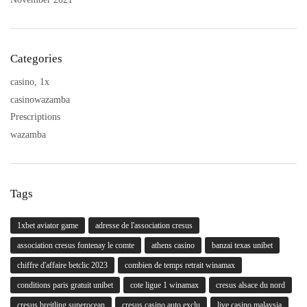
Categories
casino, 1x
casinowazamba
Prescriptions
wazamba
Tags
1xbet aviator game
adresse de l'association cresus
association cresus fontenay le comte
athens casino
banzai texas unibet
chiffre d'affaire betclic 2023
combien de temps retrait winamax
conditions paris gratuit unibet
cote ligue 1 winamax
cresus alsace du nord
cresus breitling superocean
cresus casino auto exclu
live casino malaysia