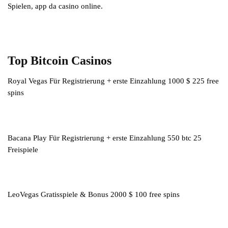
Spielen, app da casino online.
Top Bitcoin Casinos
Royal Vegas Für Registrierung + erste Einzahlung 1000 $ 225 free
spins
Bacana Play Für Registrierung + erste Einzahlung 550 btc 25
Freispiele
LeoVegas Gratisspiele & Bonus 2000 $ 100 free spins