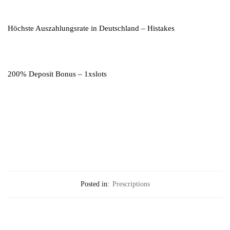
Höchste Auszahlungsrate in Deutschland – Histakes
200% Deposit Bonus – 1xslots
Posted in:
Prescriptions