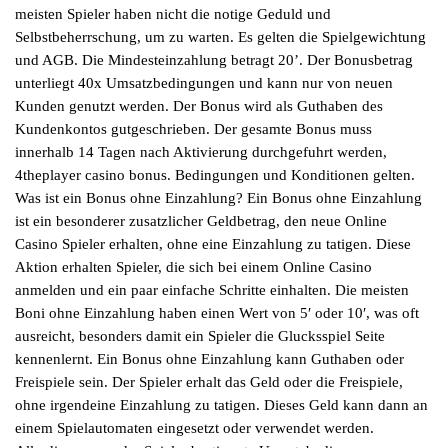
meisten Spieler haben nicht die notige Geduld und
Selbstbeherrschung, um zu warten. Es gelten die Spielgewichtung
und AGB. Die Mindesteinzahlung betragt 20’. Der Bonusbetrag
unterliegt 40x Umsatzbedingungen und kann nur von neuen
Kunden genutzt werden. Der Bonus wird als Guthaben des
Kundenkontos gutgeschrieben. Der gesamte Bonus muss
innerhalb 14 Tagen nach Aktivierung durchgefuhrt werden,
4theplayer casino bonus. Bedingungen und Konditionen gelten.
Was ist ein Bonus ohne Einzahlung? Ein Bonus ohne Einzahlung
ist ein besonderer zusatzlicher Geldbetrag, den neue Online
Casino Spieler erhalten, ohne eine Einzahlung zu tatigen. Diese
Aktion erhalten Spieler, die sich bei einem Online Casino
anmelden und ein paar einfache Schritte einhalten. Die meisten
Boni ohne Einzahlung haben einen Wert von 5′ oder 10′, was oft
ausreicht, besonders damit ein Spieler die Glucksspiel Seite
kennenlernt. Ein Bonus ohne Einzahlung kann Guthaben oder
Freispiele sein. Der Spieler erhalt das Geld oder die Freispiele,
ohne irgendeine Einzahlung zu tatigen. Dieses Geld kann dann an
einem Spielautomaten eingesetzt oder verwendet werden.