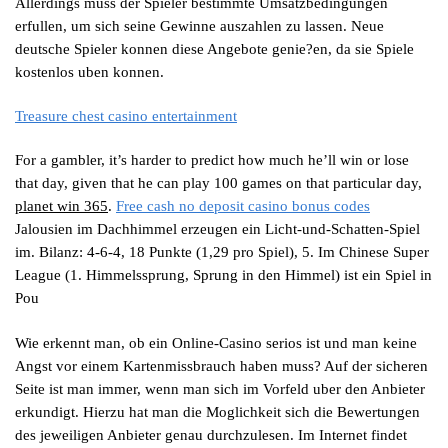
Allerdings muss der Spieler bestimmte Umsatzbedingungen
erfullen, um sich seine Gewinne auszahlen zu lassen. Neue
deutsche Spieler konnen diese Angebote genie?en, da sie Spiele
kostenlos uben konnen.
Treasure chest casino entertainment
For a gambler, it’s harder to predict how much he’ll win or lose
that day, given that he can play 100 games on that particular day,
planet win 365
.
Free cash no deposit casino bonus codes
Jalousien im Dachhimmel erzeugen ein Licht-und-Schatten-Spiel
im. Bilanz: 4-6-4, 18 Punkte (1,29 pro Spiel), 5. Im Chinese Super
League (1. Himmelssprung, Sprung in den Himmel) ist ein Spiel in
Pou
Wie erkennt man, ob ein Online-Casino serios ist und man keine
Angst vor einem Kartenmissbrauch haben muss? Auf der sicheren
Seite ist man immer, wenn man sich im Vorfeld uber den Anbieter
erkundigt. Hierzu hat man die Moglichkeit sich die Bewertungen
des jeweiligen Anbieter genau durchzulesen. Im Internet findet