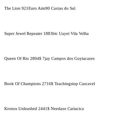
The Lion 921Euro Aim90 Caxias do Sul
Super Jewel Repeater 1883btc Uayet Vila Velha
Queen Of Rio 2804$ 7jay Campos dos Goytacazes
Book Of Champions 2716$ Teachingstop Cascavel
Kronos Unleashed 2441$ Needaxe Cariacica