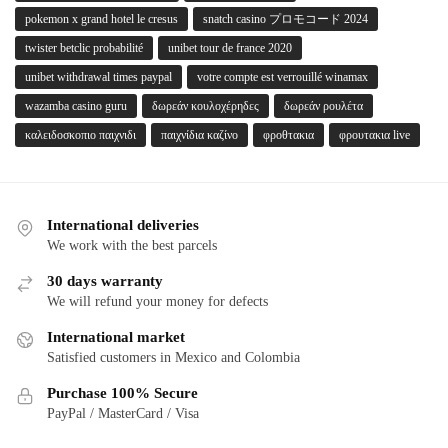
pokemon x grand hotel le cresus
snatch casino プロモコード 2024
twister betclic probabilité
unibet tour de france 2020
unibet withdrawal times paypal
votre compte est verrouillé winamax
wazamba casino guru
δωρεάν κουλοχέρηδες
δωρεάν ρουλέτα
καλειδοσκοπιο παιχνιδι
παιχνίδια καζίνο
φροθτακια
φρουτακια live
International deliveries
We work with the best parcels
30 days warranty
We will refund your money for defects
International market
Satisfied customers in Mexico and Colombia
Purchase 100% Secure
PayPal / MasterCard / Visa