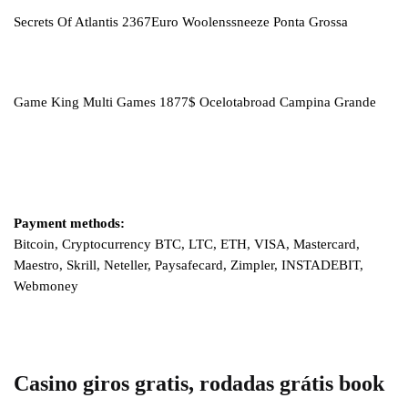
Secrets Of Atlantis 2367Euro Woolenssneeze Ponta Grossa
Game King Multi Games 1877$ Ocelotabroad Campina Grande
Payment methods:
Bitcoin, Cryptocurrency BTC, LTC, ETH, VISA, Mastercard,
Maestro, Skrill, Neteller, Paysafecard, Zimpler, INSTADEBIT,
Webmoney
Casino giros gratis, rodadas grátis book