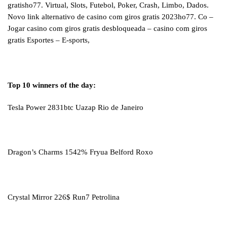
gratisho77. Virtual, Slots, Futebol, Poker, Crash, Limbo, Dados.
Novo link alternativo de casino com giros gratis 2023ho77. Co –
Jogar casino com giros gratis desbloqueada – casino com giros
gratis Esportes – E-sports,
Top 10 winners of the day:
Tesla Power 2831btc Uazap Rio de Janeiro
Dragon’s Charms 1542% Fryua Belford Roxo
Crystal Mirror 226$ Run7 Petrolina