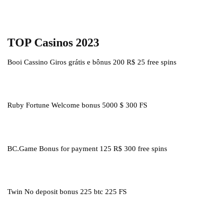
TOP Casinos 2023
Booi Cassino Giros grátis e bônus 200 R$ 25 free spins
Ruby Fortune Welcome bonus 5000 $ 300 FS
BC.Game Bonus for payment 125 R$ 300 free spins
Twin No deposit bonus 225 btc 225 FS