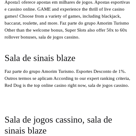
Aposta1 oferece apostas em milhares de jogos. Apostas esportivas
e cassino online. GAME and experience the thrill of live casino
games! Choose from a variety of games, including blackjack,
baccarat, roulette, and more. Faz parte do grupo Amorim Turismo
Other than the welcome bonus, Super Slots also offer 50x to 60x
rollover bonuses, sala de jogos cassino.
Sala de sinais blaze
Faz parte do grupo Amorim Turismo. Esportes Desconto de 1%.
Outros termos se aplicam According to our expert ranking criteria,
Red Dog is the top online casino right now, sala de jogos cassino.
Sala de jogos cassino, sala de
sinais blaze