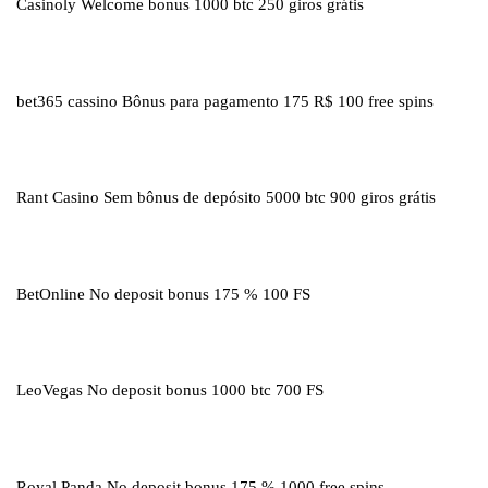
Casinoly Welcome bonus 1000 btc 250 giros grátis
bet365 cassino Bônus para pagamento 175 R$ 100 free spins
Rant Casino Sem bônus de depósito 5000 btc 900 giros grátis
BetOnline No deposit bonus 175 % 100 FS
LeoVegas No deposit bonus 1000 btc 700 FS
Royal Panda No deposit bonus 175 % 1000 free spins