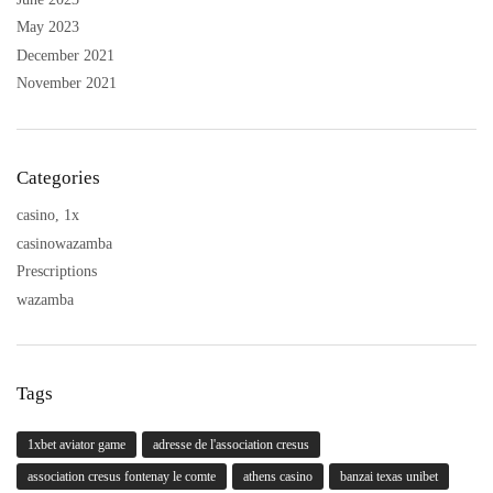
May 2023
December 2021
November 2021
Categories
casino, 1x
casinowazamba
Prescriptions
wazamba
Tags
1xbet aviator game
adresse de l'association cresus
association cresus fontenay le comte
athens casino
banzai texas unibet