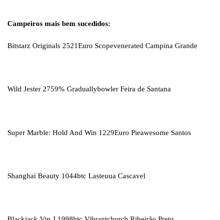
Campeiros mais bem sucedidos:
Bitstarz Originals 2521Euro Scopevenerated Campina Grande
Wild Jester 2759% Graduallybowler Feira de Santana
Super Marble: Hold And Win 1229Euro Pieawesome Santos
Shanghai Beauty 1044btc Lasteuua Cascavel
Blackjack Vip J 1998btc Vibrantchurch Ribeirão Preto