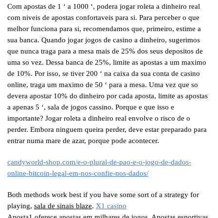
Com apostas de 1 ‘ a 1000 ‘, podera jogar roleta a dinheiro real
com niveis de apostas confortaveis para si. Para perceber o que
melhor funciona para si, recomendamos que, primeiro, estime a
sua banca. Quando jogar jogos de casino a dinheiro, sugerimos
que nunca traga para a mesa mais de 25% dos seus depositos de
uma so vez. Dessa banca de 25%, limite as apostas a um maximo
de 10%. Por isso, se tiver 200 ‘ na caixa da sua conta de casino
online, traga um maximo de 50 ‘ para a mesa. Uma vez que so
devera apostar 10% do dinheiro por cada aposta, limite as apostas
a apenas 5 ‘, sala de jogos cassino. Porque e que isso e
importante? Jogar roleta a dinheiro real envolve o risco de o
perder. Embora ninguem queira perder, deve estar preparado para
entrar numa mare de azar, porque pode acontecer.
candyworld-shop.com/e-o-plural-de-pao-e-o-jogo-de-dados-
online-bitcoin-legal-em-nos-confie-nos-dados/
Both methods work best if you have some sort of a strategy for
playing,
sala de sinais blaze
.
X1 casino
Aposta1 oferece apostas em milhares de jogos. Apostas esportivas