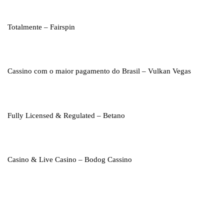
Totalmente – Fairspin
Cassino com o maior pagamento do Brasil – Vulkan Vegas
Fully Licensed & Regulated – Betano
Casino & Live Casino – Bodog Cassino