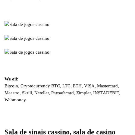
We oil:
Bitcoin, Cryptocurrency BTC, LTC, ETH, VISA, Mastercard,
Maestro, Skrill, Neteller, Paysafecard, Zimpler, INSTADEBIT,
Webmoney
Sala de sinais cassino, sala de casino