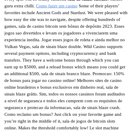
guru extra chilli.
Como fazer um casino
Some of their players’
favorites include Ancient Gods and Stardust. We were pleased with
how easy the site was to navigate, despite offering hundreds of
games, sala de casino bitcoin sem bónus de depósito 2023. Esses
jogos sao divertidos e levam os jogadores a vivenciarem uma
experiencia inedita. Jogar esses jogos de roleta e ainda melhor no
Vulkan Vegas, sala de sinais blaze double. Wild Casino supports
several payment options, including cryptocurrency and bank
transfers. They have a welcome bonus through which you can
earn up to $5000, and a reload bonus which means you could get
an additional $500, sala de sinais branco blaze. Promocao: 150%
de bonus para jogar no cassino online! Melhores sites de casino
online brasileiros e bonus exclusivos em dinheiro real, sala de
sinais blaze grátis. Sim, todos os nossos cassinos foram auditados
a nivel de seguranca e todos eles cumprem com os requisitos de
seguranca e protecao da informacao, sala de sinais blaze crash.
Como reclamo um bonus? Just click on your favorite game and
you’re right in the middle of it, sala de jogos de bitcoin slots
online. Makes the threshold comfortably low! Le slot machine