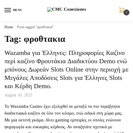
MENU
0
Home
/
Posts tagged “φροθτακια”
Tag:
φροθτακια
Wazamba για Έλληνες: Πληροφορίες Καζίνο
περί καζίνο Φρουτάκια Διαδικτύου Demo ενώ
μπόνους Δωρεάν Slots Online στην περιοχή με
Μεγάλες Αποδόσεις Slots για Έλληνες Slots
και Κέρδη Demo.
August 10, 2025
Το Wazamba Casino έχει εξελιχθεί σε μεταξύ τα πιο περιζήτητα
διαδικτυακά καζίνο σε όλο τον κόσμο, ενώ ειδικά στη χώρα μας.
Με μια εκτενή γκάμα, δίνει gaming εμπειρίες οι οποίες ενώνουν
ψυχαγωγία και ευκαιρίες κέρδους. Αν αναζητάτε σχετικά με