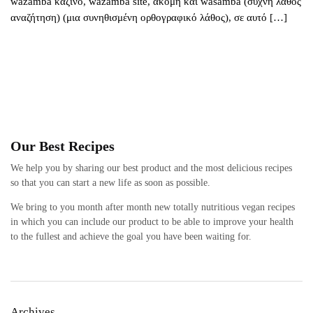
wazamba καζίνο, wazamba site, ακόμη και wasamba (συχνή λάθος
αναζήτηση) (μια συνηθισμένη ορθογραφικό λάθος), σε αυτό […]
Our Best Recipes
We help you by sharing our best product and the most delicious recipes
so that you can start a new life as soon as possible.
We bring to you month after month new totally nutritious vegan recipes
in which you can include our product to be able to improve your health
to the fullest and achieve the goal you have been waiting for.
Archives