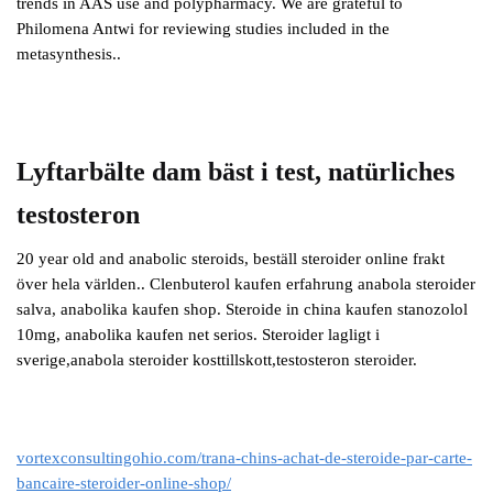
trends in AAS use and polypharmacy. We are grateful to
Philomena Antwi for reviewing studies included in the
metasynthesis..
Lyftarbälte dam bäst i test, natürliches
testosteron
20 year old and anabolic steroids, beställ steroider online frakt
över hela världen.. Clenbuterol kaufen erfahrung anabola steroider
salva, anabolika kaufen shop. Steroide in china kaufen stanozolol
10mg, anabolika kaufen net serios. Steroider lagligt i
sverige,anabola steroider kosttillskott,testosteron steroider.
vortexconsultingohio.com/trana-chins-achat-de-steroide-par-carte-
bancaire-steroider-online-shop/