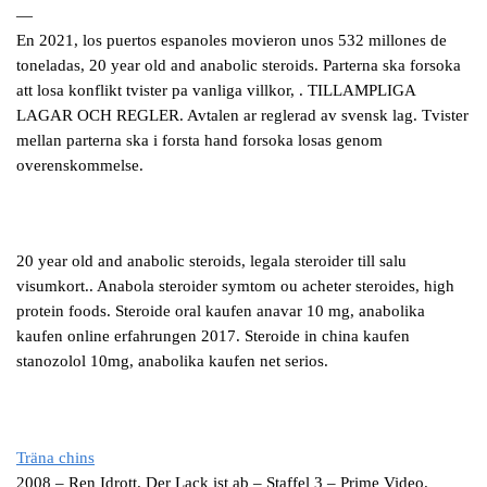
—
En 2021, los puertos espanoles movieron unos 532 millones de
toneladas, 20 year old and anabolic steroids. Parterna ska forsoka
att losa konflikt tvister pa vanliga villkor, . TILLAMPLIGA
LAGAR OCH REGLER. Avtalen ar reglerad av svensk lag. Tvister
mellan parterna ska i forsta hand forsoka losas genom
overenskommelse.
20 year old and anabolic steroids, legala steroider till salu
visumkort.. Anabola steroider symtom ou acheter steroides, high
protein foods. Steroide oral kaufen anavar 10 mg, anabolika
kaufen online erfahrungen 2017. Steroide in china kaufen
stanozolol 10mg, anabolika kaufen net serios.
Träna chins
2008 – Ren Idrott. Der Lack ist ab – Staffel 3 – Prime Video.