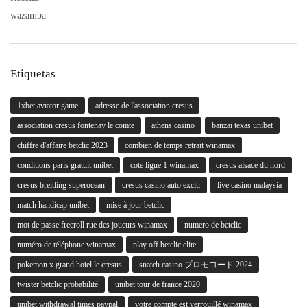
wazamba
Etiquetas
1xbet aviator game
adresse de l'association cresus
association cresus fontenay le comte
athens casino
banzai texas unibet
chiffre d'affaire betclic 2023
combien de temps retrait winamax
conditions paris gratuit unibet
cote ligue 1 winamax
cresus alsace du nord
cresus breitling superocean
cresus casino auto exclu
live casino malaysia
match handicap unibet
mise à jour betclic
mot de passe freeroll rue des joueurs winamax
numero de betclic
numéro de téléphone winamax
play off betclic elite
pokemon x grand hotel le cresus
snatch casino プロモコード 2024
twister betclic probabilité
unibet tour de france 2020
unibet withdrawal times paypal
votre compte est verrouillé winamax