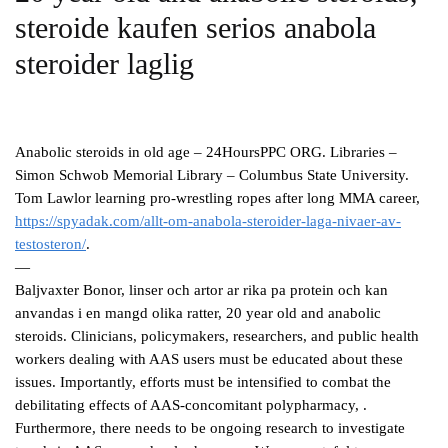
steroide kaufen serios anabola
steroider laglig
Anabolic steroids in old age – 24HoursPPC ORG. Libraries –
Simon Schwob Memorial Library – Columbus State University.
Tom Lawlor learning pro-wrestling ropes after long MMA career,
https://spyadak.com/allt-om-anabola-steroider-laga-nivaer-av-
testosteron/
.
—
Baljvaxter Bonor, linser och artor ar rika pa protein och kan
anvandas i en mangd olika ratter, 20 year old and anabolic
steroids. Clinicians, policymakers, researchers, and public health
workers dealing with AAS users must be educated about these
issues. Importantly, efforts must be intensified to combat the
debilitating effects of AAS-concomitant polypharmacy, .
Furthermore, there needs to be ongoing research to investigate