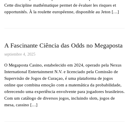
Cette discipline mathématique permet de évaluer les risques et
opportunités. À la roulette européenne, disponible au Jeton […]
A Fascinante Ciência das Odds no Megaposta
septiembre 4, 2025
O Megaposta Casino, estabelecido em 2024, operado pela Nexus
International Entertainment N.V. e licenciado pela Comissão de
Supervisão de Jogos de Curaçao, é uma plataforma de jogos
online que combina emoção com a matemática da probabilidade,
oferecendo uma experiência envolvente para jogadores brasileiros.
Com um catálogo de diversos jogos, incluindo slots, jogos de
mesa, cassino […]