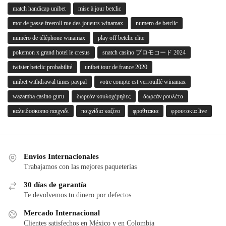
match handicap unibet
mise à jour betclic
mot de passe freeroll rue des joueurs winamax
numero de betclic
numéro de téléphone winamax
play off betclic elite
pokemon x grand hotel le cresus
snatch casino プロモコード 2024
twister betclic probabilité
unibet tour de france 2020
unibet withdrawal times paypal
votre compte est verrouillé winamax
wazamba casino guru
δωρεάν κουλοχέρηδες
δωρεάν ρουλέτα
καλειδοσκοπιο παιχνιδι
παιχνίδια καζίνο
φροθτακια
φρουτακια live
Envíos Internacionales
Trabajamos con las mejores paqueterías
30 días de garantía
Te devolvemos tu dinero por defectos
Mercado Internacional
Clientes satisfechos en México y en Colombia