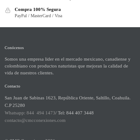
Compra 100% Segura
PayPal / MasterCard / Visa
Conócenos
Somos una empresa lider en el mercado mexicano, canadiense y
colombiano con productos naturistas que mejoran la calidad de
vida de nuestros clientes.
Contacto
San Juan de Sabinas 1623, República Oriente, Saltillo, Coahuila.
C.P 25280
Whatsapp: 844 494 1473
/ Tel: 844 407 3448
contacto@cmcconexiones.com