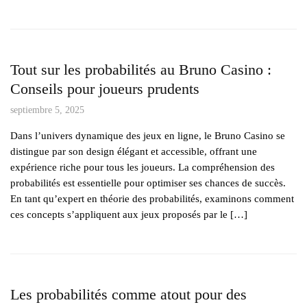
Tout sur les probabilités au Bruno Casino :
Conseils pour joueurs prudents
septiembre 5, 2025
Dans l’univers dynamique des jeux en ligne, le Bruno Casino se
distingue par son design élégant et accessible, offrant une
expérience riche pour tous les joueurs. La compréhension des
probabilités est essentielle pour optimiser ses chances de succès.
En tant qu’expert en théorie des probabilités, examinons comment
ces concepts s’appliquent aux jeux proposés par le […]
Les probabilités comme atout pour des