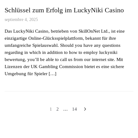
Schlüssel zum Erfolg im LuckyNiki Casino
septiembre 4, 2025
Das LuckyNiki Casino, betrieben von SkillOnNet Ltd., ist eine
einzigartige Online-Glücksspielplattform, bekannt für ihre
umfangreiche Spielauswahl. Should you have any questions
regarding in which in addition to how to employ luckyniki
bewertung, you’ll be able to call us from our internet site. Mit
Lizenzen der UK Gambling Commission bietet es eine sichere
Umgebung für Spieler […]
1
2
…
14