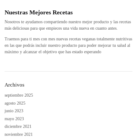
Nuestras Mejores Recetas
Nosotros te ayudamos compartiendo nuestro mejor producto y las recetas
más deliciosas para que empieces una vida nueva en cuanto antes.
Traemos para ti mes con mes nuevas recetas veganas totalmente nutritivas
en las que podrás incluir nuestro producto para poder mejorar tu salud al
máximo y alcanzar el objetivo que has estado esperando
Archivos
septiembre 2025
agosto 2025
junio 2023
mayo 2023
diciembre 2021
noviembre 2021