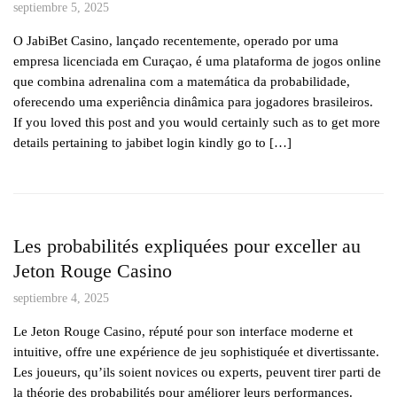
septiembre 5, 2025
O JabiBet Casino, lançado recentemente, operado por uma
empresa licenciada em Curaçao, é uma plataforma de jogos online
que combina adrenalina com a matemática da probabilidade,
oferecendo uma experiência dinâmica para jogadores brasileiros.
If you loved this post and you would certainly such as to get more
details pertaining to jabibet login kindly go to […]
Les probabilités expliquées pour exceller au
Jeton Rouge Casino
septiembre 4, 2025
Le Jeton Rouge Casino, réputé pour son interface moderne et
intuitive, offre une expérience de jeu sophistiquée et divertissante.
Les joueurs, qu’ils soient novices ou experts, peuvent tirer parti de
la théorie des probabilités pour améliorer leurs performances.