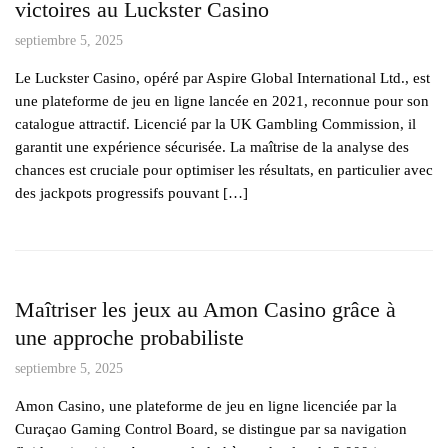
victoires au Luckster Casino
septiembre 5, 2025
Le Luckster Casino, opéré par Aspire Global International Ltd., est
une plateforme de jeu en ligne lancée en 2021, reconnue pour son
catalogue attractif. Licencié par la UK Gambling Commission, il
garantit une expérience sécurisée. La maîtrise de la analyse des
chances est cruciale pour optimiser les résultats, en particulier avec
des jackpots progressifs pouvant […]
Maîtriser les jeux au Amon Casino grâce à
une approche probabiliste
septiembre 5, 2025
Amon Casino, une plateforme de jeu en ligne licenciée par la
Curaçao Gaming Control Board, se distingue par sa navigation