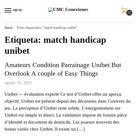
MENU
0
Inicio
/
Posts etiquetados “match handicap unibet”
Etiqueta:
match handicap
unibet
Amateurs Condition Parrainage Unibet But
Overlook A couple of Easy Things
agosto 10, 2025
Unibet — évaluation experte Ce test d’Unibet offre un aperçu
objectif. Unibet est présent depuis des décennies dans l’univers du
jeu. La perception d’Unibet reste solide. L’enregistrement sur
Unibet est simple et direct. La validation impose de fournir pièce
d’identité et document de domicile. Les joueurs trouvent des
bonus variés chez Unibet. Il existe un […]