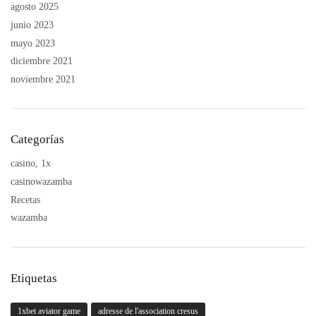
agosto 2025
junio 2023
mayo 2023
diciembre 2021
noviembre 2021
Categorías
casino, 1x
casinowazamba
Recetas
wazamba
Etiquetas
1xbet aviator game
adresse de l'association cresus