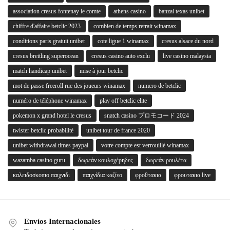
association cresus fontenay le comte
athens casino
banzai texas unibet
chiffre d'affaire betclic 2023
combien de temps retrait winamax
conditions paris gratuit unibet
cote ligue 1 winamax
cresus alsace du nord
cresus breitling superocean
cresus casino auto exclu
live casino malaysia
match handicap unibet
mise à jour betclic
mot de passe freeroll rue des joueurs winamax
numero de betclic
numéro de téléphone winamax
play off betclic elite
pokemon x grand hotel le cresus
snatch casino プロモコード 2024
twister betclic probabilité
unibet tour de france 2020
unibet withdrawal times paypal
votre compte est verrouillé winamax
wazamba casino guru
δωρεάν κουλοχέρηδες
δωρεάν ρουλέτα
καλειδοσκοπιο παιχνιδι
παιχνίδια καζίνο
φροθτακια
φρουτακια live
Envíos Internacionales