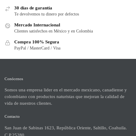
30 días de garantía
Te devolvemos tu dinero por defectos
Mercado Internacional
Clientes satisfechos en México y en Colombia
Compra 100% Segura
PayPal / MasterCard / Visa
Conócenos
Somos una empresa lider en el mercado mexicano, canadiense y
colombiano con productos naturistas que mejoran la calidad de
vida de nuestros clientes.
Contacto
San Juan de Sabinas 1623, República Oriente, Saltillo, Coahuila.
C.P 25280