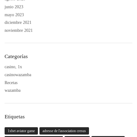
junio 2023
mayo 2023
diciembre 2021
noviembre 2021
Categorías
casino, 1x
casinowazamba
Recetas
wazamba
Etiquetas
1xbet aviator game
adresse de l'association cresus