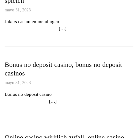
spielen
mayo 31, 2023
Jokers casino emmendingen
[…]
Bonus no deposit casino, bonus no deposit
casinos
mayo 31, 2023
Bonus no deposit casino
[…]
Online casino wirklich zufall, online casino