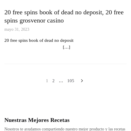
20 free spins book of dead no deposit, 20 free
spins grosvenor casino
mayo 31, 2023
20 free spins book of dead no deposit
[…]
1
2
…
105
Nuestras Mejores Recetas
Nosotros te ayudamos compartiendo nuestro mejor producto y las recetas