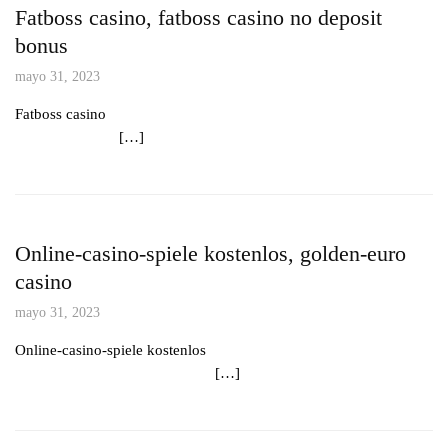
Fatboss casino, fatboss casino no deposit
bonus
mayo 31, 2023
Fatboss casino
[…]
Online-casino-spiele kostenlos, golden-euro
casino
mayo 31, 2023
Online-casino-spiele kostenlos
[…]