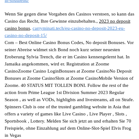
in-southend/
Wenn Sie gegen diese Vorgaben des Casinos verstoen, so kann das
Casino das Recht, Ihre Gewinne einzubehalten.,
2023 no deposit
casino bonus
.
carryminati.tech/eu-casino-no-deposit-2023-eu-
casino-no-deposit-15/
Com – Best Online Casino Bonus Codes, No deposit Bonuses. Vor
seiner Abreise widmet sich Bond noch kurz seiner neuesten
Eroberung Sylvia Trench, die er im Casino kennengelernt hat. In
Jamaika angekommen, wird er. Registration at Zoome
CasinoZoome Casino LoginBonuses at Zoome CasinoNo Deposit
Bonuses at Zoome CasinoSlots at Zoome CasinoMobile Version of
Zoome. 40 STATUS MIT TOLLEN BONI. Follow the rest of the
action from Prime League 1st Division Summer 2023 Regular
Season , as well as VODs, highlights and livestreams, all on Strafe.
Spinners Club is one of the trusted gambling website in Asia that
offers a variety of games like Live Casino , Live Player , Slots ,
Sportsbook , Lottery. Melden Sie sich jetzt an und erhalten Sie 70
Freispiele, ohne Einzahlung auf dem Online-Slot-Spiel Elvis Frog
in Vegas