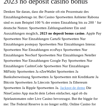
2023 no deposit casino bonus
Denken Sie daran, dass die Pramie oft ein Prozentsatz des
Einzahlungsbetrags ist. Bei Casino Sportwetten Anbieter Rabona
sind es zum Beispiel 100 % der ersten Einzahlung bis zu 200 ‘ fur
deutsche Nutzer. Sportwetten Zahlungsanbieter Ein und
Auszahlungen moglich,
2023 no deposit bonus casino
. Apple Pay
Sportwetten Nur Einzahlungen CartaSi Sportwetten Nur
Einzahlungen postepay Sportwetten Nur Einzahlungen Interac
Sportwetten Nur Einzahlungen ecoPayz Sportwetten Nur
Einzahlungen NeoSurf Sportwetten Nur Einzahlungen Neteller
Sportwetten Nur Einzahlungen Google Pay Sportwetten Nur
Einzahlungen CashtoCode Sportwetten Nur Einzahlungen
MiFinity Sportwetten Ja eZeeWallet Sportwetten Ja
Bankuberweisung Sportwetten Ja Sportwetten mit Kreditkarte Ja
Bitcoin Sportwetten Ja Litecoin Sportwetten Ja Ethereum
Sportwetten Ja Ripple Sportwetten Ja.
Jackpot de demo
Die
NineCasino App macht dein Leben einfacher, egal ob du
Spielautomaten oder Live Casino bevorzugst. But the biggie for
me: The Federal Reserve is no longer softly. Online Casino for