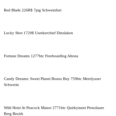
Red Blade 226R$ 7pig Schweinfurt
Lucky Shot 1729$ Userkerchief Dinslaken
Fortune Dreams 1277btc Freeboardlog Altona
Candy Dreams: Sweet Planet Bonus Buy 759btc Merelyuser
Schwerin
Wild Heist At Peacock Manor 2771btc Quirkymeet Prenzlauer
Berg Bezirk