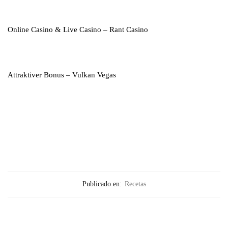
Online Casino & Live Casino – Rant Casino
Attraktiver Bonus – Vulkan Vegas
Publicado en:
Recetas