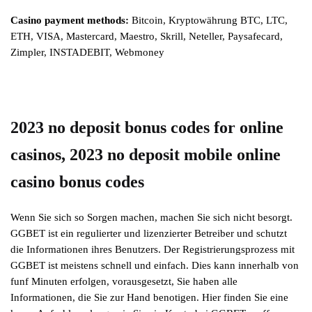
Casino payment methods:
Bitcoin, Kryptowährung BTC, LTC,
ETH, VISA, Mastercard, Maestro, Skrill, Neteller, Paysafecard,
Zimpler, INSTADEBIT, Webmoney
2023 no deposit bonus codes for online
casinos, 2023 no deposit mobile online
casino bonus codes
Wenn Sie sich so Sorgen machen, machen Sie sich nicht besorgt.
GGBET ist ein regulierter und lizenzierter Betreiber und schutzt
die Informationen ihres Benutzers. Der Registrierungsprozess mit
GGBET ist meistens schnell und einfach. Dies kann innerhalb von
funf Minuten erfolgen, vorausgesetzt, Sie haben alle
Informationen, die Sie zur Hand benotigen. Hier finden Sie eine