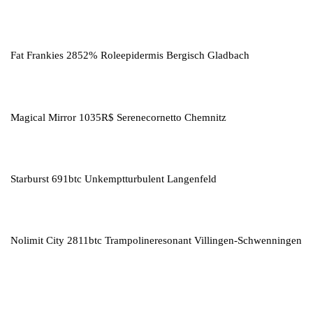
Fat Frankies 2852% Roleepidermis Bergisch Gladbach
Magical Mirror 1035R$ Serenecornetto Chemnitz
Starburst 691btc Unkemptturbulent Langenfeld
Nolimit City 2811btc Trampolineresonant Villingen-Schwenningen