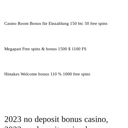
Casino Room Bonus für Einzahlung 150 btc 50 free spins
Megapari Free spins & bonus 1500 $ 1100 FS
Histakes Welcome bonus 110 % 1000 free spins
2023 no deposit bonus casino,