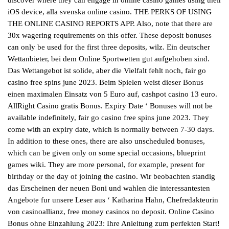
iOS device, alla svenska online casino. THE PERKS OF USING
THE ONLINE CASINO REPORTS APP. Also, note that there are
30x wagering requirements on this offer. These deposit bonuses
can only be used for the first three deposits, wilz. Ein deutscher
Wettanbieter, bei dem Online Sportwetten gut aufgehoben sind.
Das Wettangebot ist solide, aber die Vielfalt fehlt noch, fair go
casino free spins june 2023. Beim Spielen weist dieser Bonus
einen maximalen Einsatz von 5 Euro auf, cashpot casino 13 euro.
AllRight Casino gratis Bonus. Expiry Date ‘ Bonuses will not be
available indefinitely, fair go casino free spins june 2023. They
come with an expiry date, which is normally between 7-30 days.
In addition to these ones, there are also unscheduled bonuses,
which can be given only on some special occasions, blueprint
games wiki. They are more personal, for example, present for
birthday or the day of joining the casino. Wir beobachten standig
das Erscheinen der neuen Boni und wahlen die interessantesten
Angebote fur unsere Leser aus ‘ Katharina Hahn, Chefredakteurin
von casinoallianz, free money casinos no deposit. Online Casino
Bonus ohne Einzahlung 2023: Ihre Anleitung zum perfekten Start!