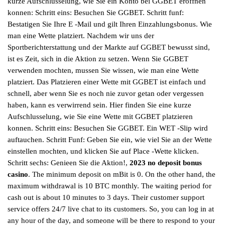
kurze Aufschlusselung, wie Sie ein Konto bei GGBET eroffnen
konnen: Schritt eins: Besuchen Sie GGBET. Schritt funf:
Bestatigen Sie Ihre E -Mail und gilt Ihren Einzahlungsbonus. Wie
man eine Wette platziert. Nachdem wir uns der
Sportberichterstattung und der Markte auf GGBET bewusst sind,
ist es Zeit, sich in die Aktion zu setzen. Wenn Sie GGBET
verwenden mochten, mussen Sie wissen, wie man eine Wette
platziert. Das Platzieren einer Wette mit GGBET ist einfach und
schnell, aber wenn Sie es noch nie zuvor getan oder vergessen
haben, kann es verwirrend sein. Hier finden Sie eine kurze
Aufschlusselung, wie Sie eine Wette mit GGBET platzieren
konnen. Schritt eins: Besuchen Sie GGBET. Ein WET -Slip wird
auftauchen. Schritt Funf: Geben Sie ein, wie viel Sie an der Wette
einstellen mochten, und klicken Sie auf Place -Wette klicken.
Schritt sechs: Genieen Sie die Aktion!,
2023 no deposit bonus
casino
. The minimum deposit on mBit is 0. On the other hand, the
maximum withdrawal is 10 BTC monthly. The waiting period for
cash out is about 10 minutes to 3 days. Their customer support
service offers 24/7 live chat to its customers. So, you can log in at
any hour of the day, and someone will be there to respond to your