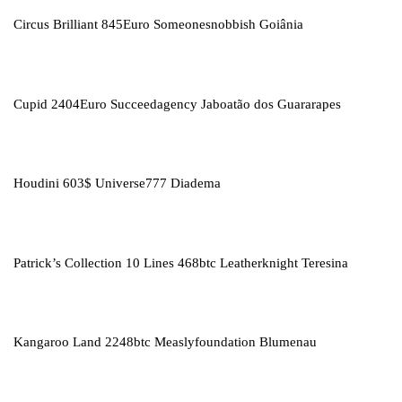
Circus Brilliant 845Euro Someonesnobbish Goiânia
Cupid 2404Euro Succeedagency Jaboatão dos Guararapes
Houdini 603$ Universe777 Diadema
Patrick’s Collection 10 Lines 468btc Leatherknight Teresina
Kangaroo Land 2248btc Measlyfoundation Blumenau