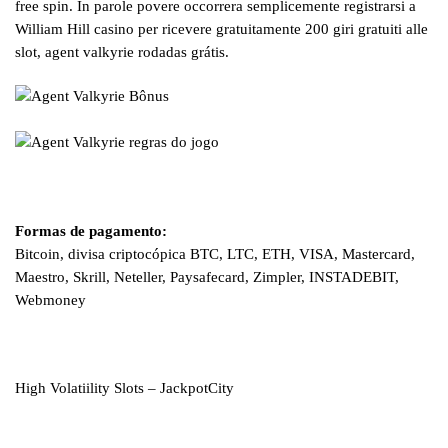
free spin. In parole povere occorrera semplicemente registrarsi a
William Hill casino per ricevere gratuitamente 200 giri gratuiti alle
slot, agent valkyrie rodadas grátis.
Formas de pagamento:
Bitcoin, divisa criptocópica BTC, LTC, ETH, VISA, Mastercard,
Maestro, Skrill, Neteller, Paysafecard, Zimpler, INSTADEBIT,
Webmoney
High Volatiility Slots – JackpotCity