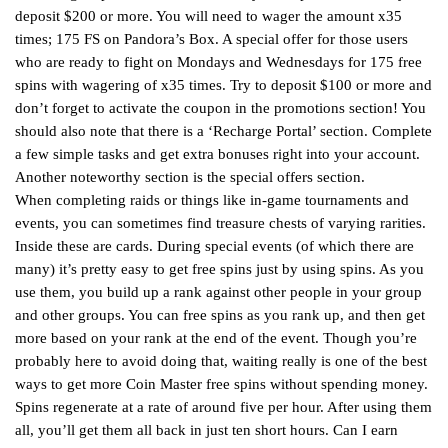
deposit $200 or more. You will need to wager the amount x35
times; 175 FS on Pandora’s Box. A special offer for those users
who are ready to fight on Mondays and Wednesdays for 175 free
spins with wagering of x35 times. Try to deposit $100 or more and
don’t forget to activate the coupon in the promotions section! You
should also note that there is a ‘Recharge Portal’ section. Complete
a few simple tasks and get extra bonuses right into your account.
Another noteworthy section is the special offers section.
When completing raids or things like in-game tournaments and
events, you can sometimes find treasure chests of varying rarities.
Inside these are cards. During special events (of which there are
many) it’s pretty easy to get free spins just by using spins. As you
use them, you build up a rank against other people in your group
and other groups. You can free spins as you rank up, and then get
more based on your rank at the end of the event. Though you’re
probably here to avoid doing that, waiting really is one of the best
ways to get more Coin Master free spins without spending money.
Spins regenerate at a rate of around five per hour. After using them
all, you’ll get them all back in just ten short hours. Can I earn