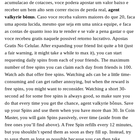
acumulacao de cotacoes, voce podera apostar um valor baixo e
receber um bem alto sem correr riscos de perda real,
agent
valkyrie bônus
. Caso voce receba valores maiores do que 20, faca
uma aposta lucida, mesmo que seja em uma unica equipe, e faca
as contas de quanto isso ira te render e se vale a pena gastar o que
voce recebeu gratis naquele possivel retorno lucrativo. Apostas
Gratis No Celular. After expanding your friend list quite a bit (just
a fair warning, it might take a while to max it), you can start
requesting daily spins from each of your friends. The maximum
number of free spins you can claim each day from friends is 100.
Watch ads that offer free spins. Watching ads can be a little time-
consuming and can get rather annoying, but when the reward is
free spins, you might want to reconsider. Watching a short 30-
second ad for some free spins is always good, so make sure you
do that every time you get the chance, agent valkyrie bônus. Save
up your Spins and use them when you have more than 30. In Coin
Master, you will gain Spins passively, over time (aside from the
free ones you’ll find above). A Free Spin refills every 12 minutes,
but you shouldn’t spend them as soon as they fill up. Instead, try
to save them as long as possible because you can then take