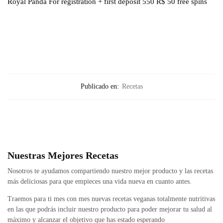
Royal Panda For registration + first deposit 550 R$ 50 free spins
Publicado en:
Recetas
Nuestras Mejores Recetas
Nosotros te ayudamos compartiendo nuestro mejor producto y las recetas
más deliciosas para que empieces una vida nueva en cuanto antes.
Traemos para ti mes con mes nuevas recetas veganas totalmente nutritivas
en las que podrás incluir nuestro producto para poder mejorar tu salud al
máximo y alcanzar el objetivo que has estado esperando