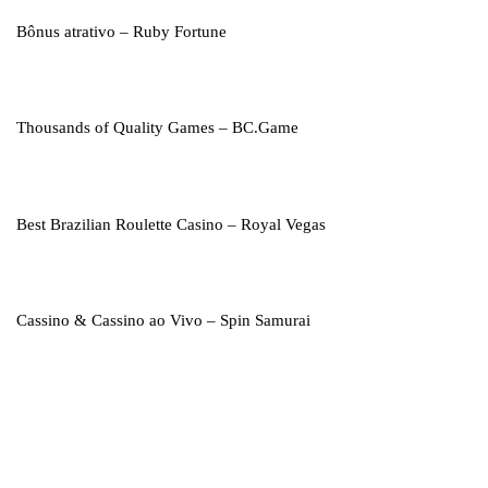
Bônus atrativo – Ruby Fortune
Thousands of Quality Games – BC.Game
Best Brazilian Roulette Casino – Royal Vegas
Cassino & Cassino ao Vivo – Spin Samurai