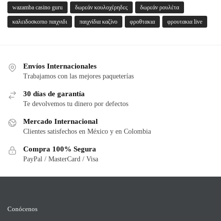
wazamba casino guru
δωρεάν κουλοχέρηδες
δωρεάν ρουλέτα
καλειδοσκοπιο παιχνιδι
παιχνίδια καζίνο
φροθτακια
φρουτακια live
Envíos Internacionales
Trabajamos con las mejores paqueterías
30 días de garantía
Te devolvemos tu dinero por defectos
Mercado Internacional
Clientes satisfechos en México y en Colombia
Compra 100% Segura
PayPal / MasterCard / Visa
Conócenos