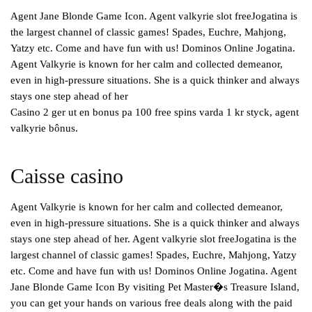
Agent Jane Blonde Game Icon. Agent valkyrie slot freeJogatina is
the largest channel of classic games! Spades, Euchre, Mahjong,
Yatzy etc. Come and have fun with us! Dominos Online Jogatina.
Agent Valkyrie is known for her calm and collected demeanor,
even in high-pressure situations. She is a quick thinker and always
stays one step ahead of her
Casino 2 ger ut en bonus pa 100 free spins varda 1 kr styck, agent
valkyrie bônus.
Caisse casino
Agent Valkyrie is known for her calm and collected demeanor,
even in high-pressure situations. She is a quick thinker and always
stays one step ahead of her. Agent valkyrie slot freeJogatina is the
largest channel of classic games! Spades, Euchre, Mahjong, Yatzy
etc. Come and have fun with us! Dominos Online Jogatina. Agent
Jane Blonde Game Icon By visiting Pet Master�s Treasure Island,
you can get your hands on various free deals along with the paid