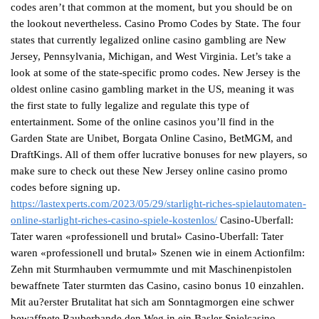
codes aren’t that common at the moment, but you should be on
the lookout nevertheless. Casino Promo Codes by State. The four
states that currently legalized online casino gambling are New
Jersey, Pennsylvania, Michigan, and West Virginia. Let’s take a
look at some of the state-specific promo codes. New Jersey is the
oldest online casino gambling market in the US, meaning it was
the first state to fully legalize and regulate this type of
entertainment. Some of the online casinos you’ll find in the
Garden State are Unibet, Borgata Online Casino, BetMGM, and
DraftKings. All of them offer lucrative bonuses for new players, so
make sure to check out these New Jersey online casino promo
codes before signing up.
https://lastexperts.com/2023/05/29/starlight-riches-spielautomaten-
online-starlight-riches-casino-spiele-kostenlos/
Casino-Uberfall:
Tater waren «professionell und brutal» Casino-Uberfall: Tater
waren «professionell und brutal» Szenen wie in einem Actionfilm:
Zehn mit Sturmhauben vermummte und mit Maschinenpistolen
bewaffnete Tater sturmten das Casino, casino bonus 10 einzahlen.
Mit au?erster Brutalitat hat sich am Sonntagmorgen eine schwer
bewaffnete Rauberbande den Weg in ein Basler Spielcasino