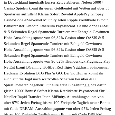
in Deutschland innerhalb kurzer Zeit etablieren. Neben 5000+
Casino Spielen konnt ihr euren Geldbeutel mit Wetten auf uber 35
Sportarten auffullen! Klarna Sofort Revolut ApplePay Giropay
CashtoCode eZeeWallet MiFinity Jeton Ripple kreditkarte Bitcoin
Banktransfer Litecoin Ethereum Paysafecard. Casino ohne OASIS
& 5 Sekunden Regel Spannende Turniere mit Echtgeld Gewinnen
Hohe Auszahlungsquote von 96,82% Casino ohne OASIS & 5
Sekunden Regel Spannende Turniere mit Echtgeld Gewinnen
Hohe Auszahlungsquote von 96,82% Casino ohne OASIS & 5
Sekunden Regel Spannende Turniere mit Echtgeld Gewinnen
Hohe Auszahlungsquote von 96,82% Thunderkick Pragmatic Play
NetEnt Ezugi BGaming iSoftBet Red Tiger Yggdrasil Spinomenal
Hacksaw Evolution BTG Play’n GO. Bei SlotHunter konnt ihr
euch auf die Jagd nach wertvollen Schatzen bei uber 4000
Spielautomaten begeben! Fur eure erste Einzahlung gibt’s dafur
gleich 1000′ Bonus! Sofort Klarna Kreditkarte Paysafecard Skrill
Neteller Rapid Transfer Jeton MiFinity. Auszahlungsquote von
uber 97% Jeden Freitag bis zu 100 Freispiele Taglich neuer Bonus
mit Code DREAM. Auszahlungsquote von uber 97% Jeden Freitag
bis zu 100 Freispiele Taglich neuer Bonus mit Code DREAM.