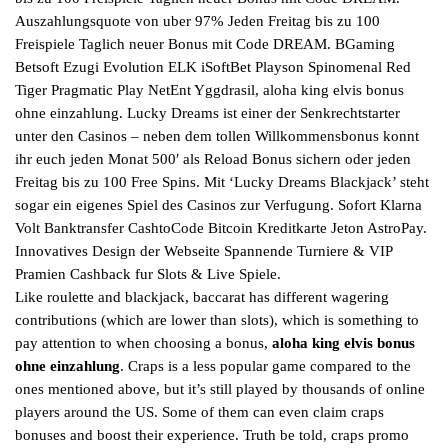
Auszahlungsquote von uber 97% Jeden Freitag bis zu 100
Freispiele Taglich neuer Bonus mit Code DREAM. BGaming
Betsoft Ezugi Evolution ELK iSoftBet Playson Spinomenal Red
Tiger Pragmatic Play NetEnt Yggdrasil, aloha king elvis bonus
ohne einzahlung. Lucky Dreams ist einer der Senkrechtstarter
unter den Casinos – neben dem tollen Willkommensbonus konnt
ihr euch jeden Monat 500′ als Reload Bonus sichern oder jeden
Freitag bis zu 100 Free Spins. Mit ‘Lucky Dreams Blackjack’ steht
sogar ein eigenes Spiel des Casinos zur Verfugung. Sofort Klarna
Volt Banktransfer CashtoCode Bitcoin Kreditkarte Jeton AstroPay.
Innovatives Design der Webseite Spannende Turniere & VIP
Pramien Cashback fur Slots & Live Spiele.
Like roulette and blackjack, baccarat has different wagering
contributions (which are lower than slots), which is something to
pay attention to when choosing a bonus,
aloha king elvis bonus
ohne einzahlung
. Craps is a less popular game compared to the
ones mentioned above, but it’s still played by thousands of online
players around the US. Some of them can even claim craps
bonuses and boost their experience. Truth be told, craps promo