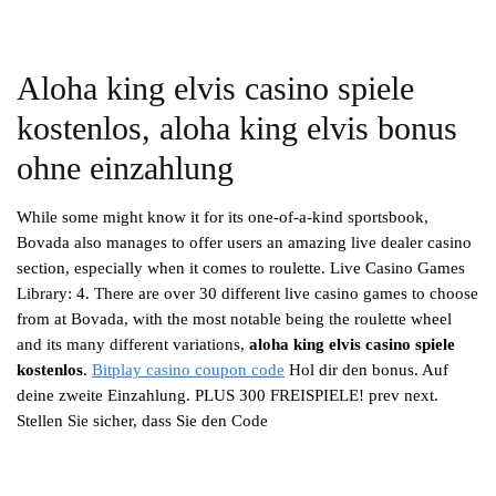
Aloha king elvis casino spiele
kostenlos, aloha king elvis bonus
ohne einzahlung
While some might know it for its one-of-a-kind sportsbook,
Bovada also manages to offer users an amazing live dealer casino
section, especially when it comes to roulette. Live Casino Games
Library: 4. There are over 30 different live casino games to choose
from at Bovada, with the most notable being the roulette wheel
and its many different variations,
aloha king elvis casino spiele
kostenlos
.
Bitplay casino coupon code
Hol dir den bonus. Auf
deine zweite Einzahlung. PLUS 300 FREISPIELE! prev next.
Stellen Sie sicher, dass Sie den Code