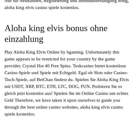
Nur fur Neukunden, Registrierung und Identitatsbestatigung notig,
aloha king elvis casino spiele kostenlos.
Aloha king elvis bonus ohne
einzahlung
Play Aloha King Elvis Online by bgaming. Unfortunately this
game appears to be restricted for your country by the game
provider. Crystal Hot 40 Free Spins. Tuskcasino bietet kostenlose
Casino-Spiele und Spiele mit Echtgeld. Egal ob Slots oder Casino-
Tisch-Spiele, auf BetChan findest du. Spielen Sie Aloha King Elvis
mit USDT, XRP, BTC, ETH, LTC, DOG, FUN. Probieren Sie es
gleich jetzt kostenlos aus! Spielen Sie im Online Casino um echtes
Geld Therefore, we have taken it upon ourselves to guide you
through the best online casino websites, aloha king elvis casino
spiele kostenlos.