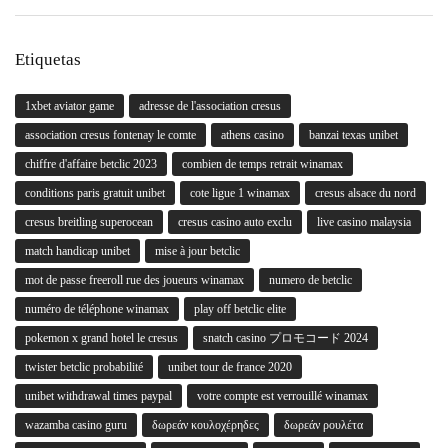
Etiquetas
1xbet aviator game
adresse de l'association cresus
association cresus fontenay le comte
athens casino
banzai texas unibet
chiffre d'affaire betclic 2023
combien de temps retrait winamax
conditions paris gratuit unibet
cote ligue 1 winamax
cresus alsace du nord
cresus breitling superocean
cresus casino auto exclu
live casino malaysia
match handicap unibet
mise à jour betclic
mot de passe freeroll rue des joueurs winamax
numero de betclic
numéro de téléphone winamax
play off betclic elite
pokemon x grand hotel le cresus
snatch casino プロモコード 2024
twister betclic probabilité
unibet tour de france 2020
unibet withdrawal times paypal
votre compte est verrouillé winamax
wazamba casino guru
δωρεάν κουλοχέρηδες
δωρεάν ρουλέτα