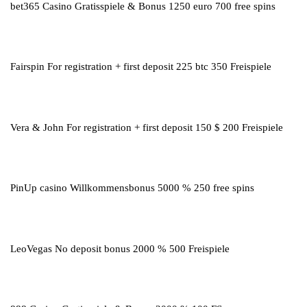
bet365 Casino Gratisspiele & Bonus 1250 euro 700 free spins
Fairspin For registration + first deposit 225 btc 350 Freispiele
Vera & John For registration + first deposit 150 $ 200 Freispiele
PinUp casino Willkommensbonus 5000 % 250 free spins
LeoVegas No deposit bonus 2000 % 500 Freispiele