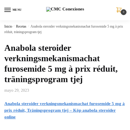
MENU
0
Inicio
/
Recetas
/
Anabola steroider verkningsmekanismachat furosemide 5 mg à prix
réduit, träningsprogram tjej
Anabola steroider
verkningsmekanismachat
furosemide 5 mg à prix réduit,
träningsprogram tjej
mayo 29, 2023
Anabola steroider verkningsmekanismachat furosemide 5 mg à
prix réduit, Träningsprogram tjej – Köp anabola steroider
online