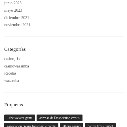
junio 2023
mayo 2023
diciembre 2021
noviembre 2021
Categorías
casino, 1x
casinowazamba
Recetas
wazamba
Etiquetas
1xbet aviator game
adresse de l'association cresus
association cresus fontenay le comte
athens casino
banzai texas unibet