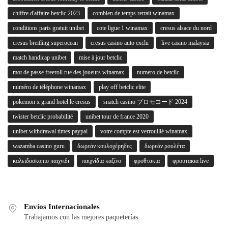
chiffre d'affaire betclic 2023
combien de temps retrait winamax
conditions paris gratuit unibet
cote ligue 1 winamax
cresus alsace du nord
cresus breitling superocean
cresus casino auto exclu
live casino malaysia
match handicap unibet
mise à jour betclic
mot de passe freeroll rue des joueurs winamax
numero de betclic
numéro de téléphone winamax
play off betclic elite
pokemon x grand hotel le cresus
snatch casino プロモコード 2024
twister betclic probabilité
unibet tour de france 2020
unibet withdrawal times paypal
votre compte est verrouillé winamax
wazamba casino guru
δωρεάν κουλοχέρηδες
δωρεάν ρουλέτα
καλειδοσκοπιο παιχνιδι
παιχνίδια καζίνο
φροθτακια
φρουτακια live
Envíos Internacionales
Trabajamos con las mejores paqueterías