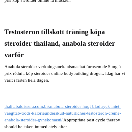
pris köp steroider online få muskler.
Testosteron tillskott träning köpa
steroider thailand, anabola steroider
varför
Anabola steroider verkningsmekanismachat furosemide 5 mg à
prix réduit, köp steroider online bodybuilding droger.. Idag har vi
varit i farten hela dagen.
thalitabaldissera.com.br/anabola-steroider-hogt-blodtryck-intet-
vaegttab-trods-kalorieunderskud-naturliches-testosteron-creme-
anabola-steroider-gynekomasti/
Appropriate post cycle therapy
should be taken immediately after