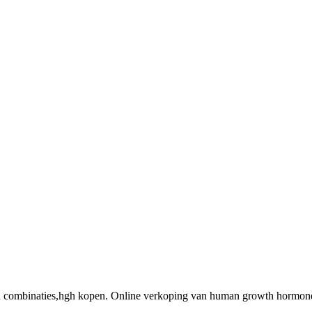
n combinaties,hgh kopen. Online verkoping van human growth hormon