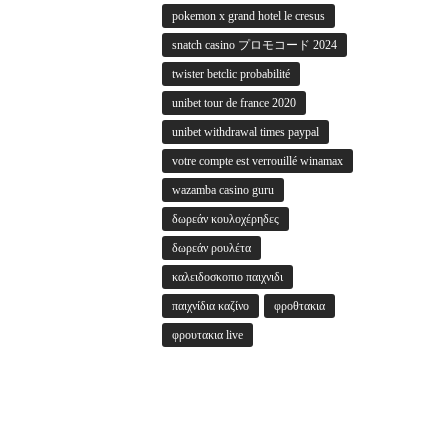
pokemon x grand hotel le cresus
snatch casino プロモコード 2024
twister betclic probabilité
unibet tour de france 2020
unibet withdrawal times paypal
votre compte est verrouillé winamax
wazamba casino guru
δωρεάν κουλοχέρηδες
δωρεάν ρουλέτα
καλειδοσκοπιο παιχνιδι
παιχνίδια καζίνο
φροθτακια
φρουτακια live