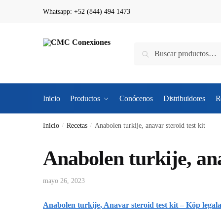
Whatsapp: +52 (844) 494 1473
Buscar
Inicio
Productos
Conócenos
Distribuidores
R
Inicio
/
Recetas
/
Anabolen turkije, anavar steroid test kit
Anabolen turkije, ana
mayo 26, 2023
Anabolen turkije, Anavar steroid test kit – Köp legal