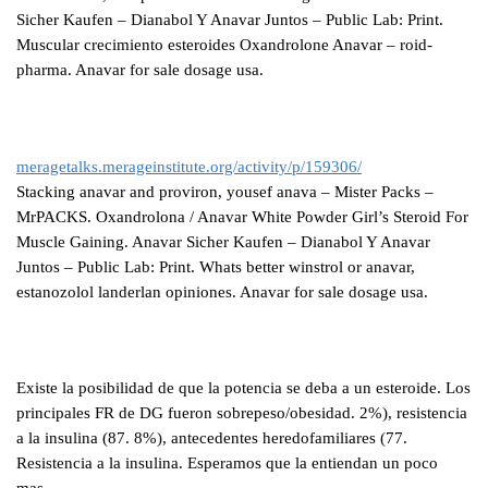
Sicher Kaufen – Dianabol Y Anavar Juntos – Public Lab: Print.
Muscular crecimiento esteroides Oxandrolone Anavar – roid-
pharma. Anavar for sale dosage usa.
meragetalks.merageinstitute.org/activity/p/159306/
Stacking anavar and proviron, yousef anava – Mister Packs –
MrPACKS. Oxandrolona / Anavar White Powder Girl’s Steroid For
Muscle Gaining. Anavar Sicher Kaufen – Dianabol Y Anavar
Juntos – Public Lab: Print. Whats better winstrol or anavar,
estanozolol landerlan opiniones. Anavar for sale dosage usa.
Existe la posibilidad de que la potencia se deba a un esteroide. Los
principales FR de DG fueron sobrepeso/obesidad. 2%), resistencia
a la insulina (87. 8%), antecedentes heredofamiliares (77.
Resistencia a la insulina. Esperamos que la entiendan un poco