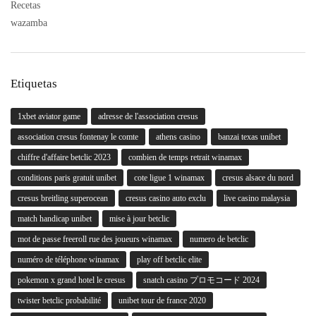
Recetas
wazamba
Etiquetas
1xbet aviator game
adresse de l'association cresus
association cresus fontenay le comte
athens casino
banzai texas unibet
chiffre d'affaire betclic 2023
combien de temps retrait winamax
conditions paris gratuit unibet
cote ligue 1 winamax
cresus alsace du nord
cresus breitling superocean
cresus casino auto exclu
live casino malaysia
match handicap unibet
mise à jour betclic
mot de passe freeroll rue des joueurs winamax
numero de betclic
numéro de téléphone winamax
play off betclic elite
pokemon x grand hotel le cresus
snatch casino プロモコード 2024
twister betclic probabilité
unibet tour de france 2020