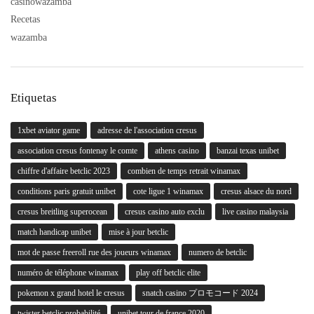
casinowazamba
Recetas
wazamba
Etiquetas
1xbet aviator game
adresse de l'association cresus
association cresus fontenay le comte
athens casino
banzai texas unibet
chiffre d'affaire betclic 2023
combien de temps retrait winamax
conditions paris gratuit unibet
cote ligue 1 winamax
cresus alsace du nord
cresus breitling superocean
cresus casino auto exclu
live casino malaysia
match handicap unibet
mise à jour betclic
mot de passe freeroll rue des joueurs winamax
numero de betclic
numéro de téléphone winamax
play off betclic elite
pokemon x grand hotel le cresus
snatch casino プロモコード 2024
twister betclic probabilité
unibet tour de france 2020