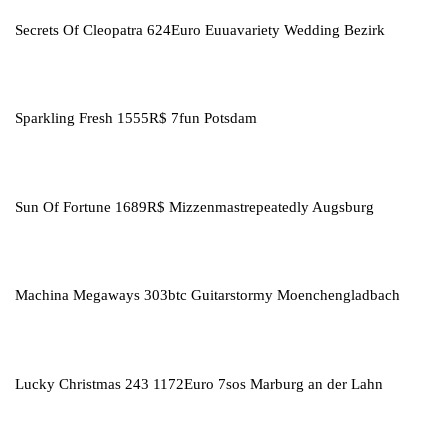
Secrets Of Cleopatra 624Euro Euuavariety Wedding Bezirk
Sparkling Fresh 1555R$ 7fun Potsdam
Sun Of Fortune 1689R$ Mizzenmastrepeatedly Augsburg
Machina Megaways 303btc Guitarstormy Moenchengladbach
Lucky Christmas 243 1172Euro 7sos Marburg an der Lahn