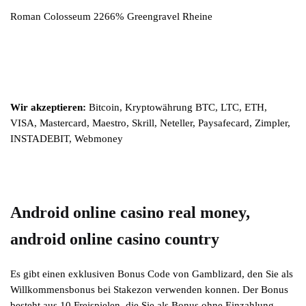
Roman Colosseum 2266% Greengravel Rheine
Wir akzeptieren:
Bitcoin, Kryptowährung BTC, LTC, ETH,
VISA, Mastercard, Maestro, Skrill, Neteller, Paysafecard, Zimpler,
INSTADEBIT, Webmoney
Android online casino real money,
android online casino country
Es gibt einen exklusiven Bonus Code von Gamblizard, den Sie als
Willkommensbonus bei Stakezon verwenden konnen. Der Bonus
besteht aus 10 Freispielen, die Sie als Bonus ohne Einzahlung