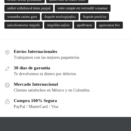
unibet withdrawal times paypal
votre compte est verrouillé winamax
wazamba casino guru
δωρεάν κουλοχέρηδες
δωρεάν ρουλέτα
καλειδοσκοπιο παιχνιδι
παιχνίδια καζίνο
φροθτακια
φρουτακια live
Envíos Internacionales
Trabajamos con las mejores paqueterías
30 días de garantía
Te devolvemos tu dinero por defectos
Mercado Internacional
Clientes satisfechos en México y en Colombia
Compra 100% Segura
PayPal / MasterCard / Visa