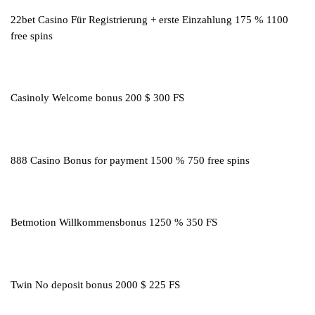
22bet Casino Für Registrierung + erste Einzahlung 175 % 1100
free spins
Casinoly Welcome bonus 200 $ 300 FS
888 Casino Bonus for payment 1500 % 750 free spins
Betmotion Willkommensbonus 1250 % 350 FS
Twin No deposit bonus 2000 $ 225 FS