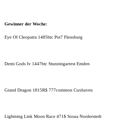
Gewinner der Woche:
Eye Of Cleopatra 1485btc Pot7 Flensburg
Demi Gods Iv 1447btc Stunningarrest Emden
Grand Dragon 1815R$ 777common Cuxhaven
Lightning Link Moon Race 471$ Sosua Norderstedt