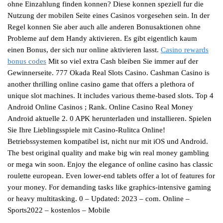
ohne Einzahlung finden konnen? Diese konnen speziell fur die
Nutzung der mobilen Seite eines Casinos vorgesehen sein. In der
Regel konnen Sie aber auch alle anderen Bonusaktionen ohne
Probleme auf dem Handy aktivieren. Es gibt eigentlich kaum
einen Bonus, der sich nur online aktivieren lasst.
Casino rewards
bonus codes
Mit so viel extra Cash bleiben Sie immer auf der
Gewinnerseite. 777 Okada Real Slots Casino. Cashman Casino is
another thrilling online casino game that offers a plethora of
unique slot machines. It includes various theme-based slots. Top 4
Android Online Casinos ; Rank. Online Casino Real Money
Android aktuelle 2. 0 APK herunterladen und installieren. Spielen
Sie Ihre Lieblingsspiele mit Casino-Rulitca Online!
Betriebssystemen kompatibel ist, nicht nur mit iOS und Android.
The best original quality and make big win real money gambling
or mega win soon. Enjoy the elegance of online casino has classic
roulette european. Even lower-end tablets offer a lot of features for
your money. For demanding tasks like graphics-intensive gaming
or heavy multitasking. 0 – Updated: 2023 – com. Online –
Sports2022 – kostenlos – Mobile