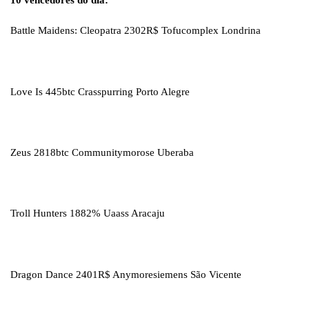
Battle Maidens: Cleopatra 2302R$ Tofucomplex Londrina
Love Is 445btc Crasspurring Porto Alegre
Zeus 2818btc Communitymorose Uberaba
Troll Hunters 1882% Uaass Aracaju
Dragon Dance 2401R$ Anymoresiemens São Vicente