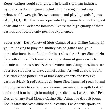
Resort casinos could spur growth in Brazil’s tourism industry.
Symbols used in the game include lion, Serengeti landscape,
zebra, wildflower, giraffe, two women, and playing cards figures
(A, K, Q, J, 10). The casinos provided by Casino Room offer great
deals and cool welcome bonuses. I value the high quality of their
casinos and receive only positive experiences
Super Slots ‘ Best Variety of Slots Games of any Online Casino. If
you’re looking to play real money casino games and your
particular focus is on finding the best slots sites, Super Slots might
be worth a look. It’s home to a compendium of games which
include numerous 5-reel & 3-reel video slots. Altogether, there are
over 200 slot titles to play, ganhei casino. As well as slots, you’ll
also find video poker, lots of blackjack variants and two live
casinos (black & red). Although Super Slots launched recently and
might give rise to certain reservations, we ran an in-depth look at
and found it to be legit in multiple jurisdictions. Las Atlantis ‘ Best
Design of any Real Money Casino Site. Attractive deposit bonus
Looks fantastic Accessible mobile casino. Las Atlantis sports an