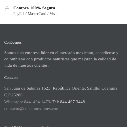
Compra 100% Segura
PayPal / MasterCard / Visa
Conócenos
Somos una empresa lider en el mercado mexicano, canadiense y
colombiano con productos naturistas que mejoran la calidad de
vida de nuestros clientes.
Contacto
San Juan de Sabinas 1623, República Oriente, Saltillo, Coahuila.
C.P 25280
Whatsapp: 844 494 1473
/ Tel: 844 407 3448
contacto@cmcconexiones.com