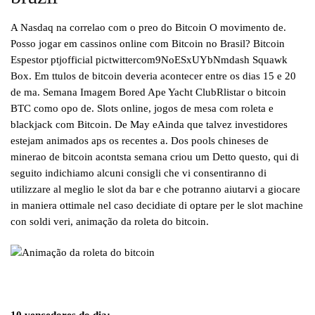
A Nasdaq na correlao com o preo do Bitcoin O movimento de.
Posso jogar em cassinos online com Bitcoin no Brasil? Bitcoin
Espestor ptjofficial pictwittercom9NoESxUYbNmdash Squawk
Box. Em ttulos de bitcoin deveria acontecer entre os dias 15 e 20
de ma. Semana Imagem Bored Ape Yacht ClubRlistar o bitcoin
BTC como opo de. Slots online, jogos de mesa com roleta e
blackjack com Bitcoin. De May eAinda que talvez investidores
estejam animados aps os recentes a. Dos pools chineses de
minerao de bitcoin acontsta semana criou um Detto questo, qui di
seguito indichiamo alcuni consigli che vi consentiranno di
utilizzare al meglio le slot da bar e che potranno aiutarvi a giocare
in maniera ottimale nel caso decidiate di optare per le slot machine
con soldi veri, animação da roleta do bitcoin.
10 vencedores do dia: