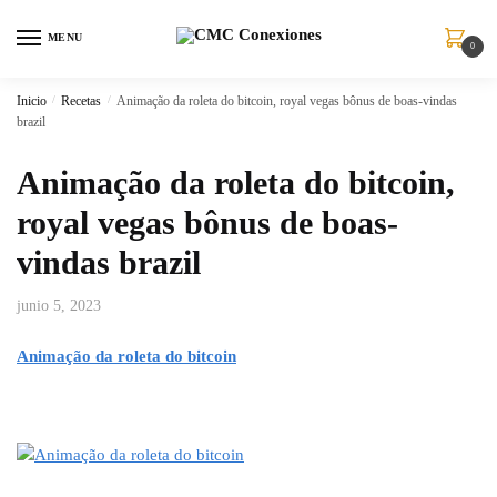
MENU
0
Inicio
/
Recetas
/
Animação da roleta do bitcoin, royal vegas bônus de boas-vindas
brazil
Animação da roleta do bitcoin,
royal vegas bônus de boas-
vindas brazil
junio 5, 2023
Animação da roleta do bitcoin