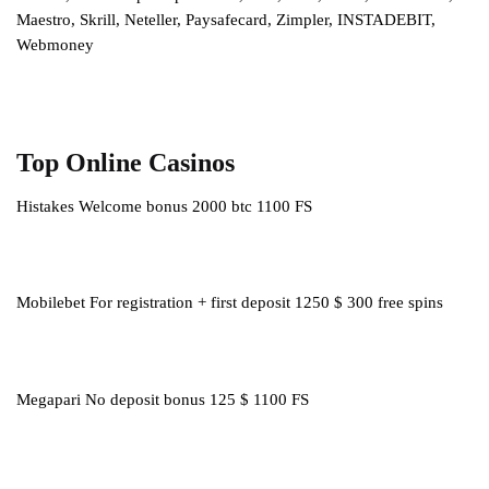
Maestro, Skrill, Neteller, Paysafecard, Zimpler, INSTADEBIT,
Webmoney
Top Online Casinos
Histakes Welcome bonus 2000 btc 1100 FS
Mobilebet For registration + first deposit 1250 $ 300 free spins
Megapari No deposit bonus 125 $ 1100 FS