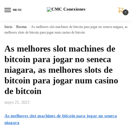
MENU
0
Inicio
/
Recetas
/
As melhores slot machines de bitcoin para jogar no seneca niagara, as
melhores slots de bitcoin para jogar num casino de bitcoin
As melhores slot machines de
bitcoin para jogar no seneca
niagara, as melhores slots de
bitcoin para jogar num casino
de bitcoin
mayo 25, 2023
As melhores slot machines de bitcoin para jogar no seneca
niagara