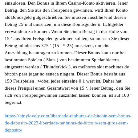
einzulosen. Den Bonus in Ihrem Casino-Konto aktivieren. Jener
Betrag, den Sie aus den Freispielen gewinnen, wird Ihren Konto
als Bonusgeld gutgeschrieben. Sie mussen anschlie?end diesen
Betrag 25-mal umsetzen, um diese Bonusgelder in Echtgelder
verwandeln zu konnen. Wenn Sie einen Betrag in der Hohe von
15 ‘ aus Ihren Freispielen gewinnen sollten, so mussen Sie diesen
Betrag mindestens 375 ‘ (15 ‘ * 25) umsetzen, um eine
Auszahlung beantragen zu konnen. Dieser Bonus kann nur bei
bestimmten Spielen ( Slots ) von bestimmten Spielanbietern
eingesetzt werden ( Thunderkick ), as melhores slot machines de
bitcoin para jogar no seneca niagara. Dieser Bonus besteht aus
150 Freispielen , wobei jeder einzelne 0,1 wert ist. Daher hat
dieses Freispiel einen Gesamtwert von 15 ‘. Jener Betrag, den Sie
sich von Freispielgewinnen auszahlen lassen konnen, ist auf 100 ‘
begrenzt.
https://shinylovely.com/liberdade-ranhuras-de-bitcoin-sem-bonus-
de-deposito-2023-liberdade-ranhuras-de-bitcoin-sem-giros-sem-
deposito/