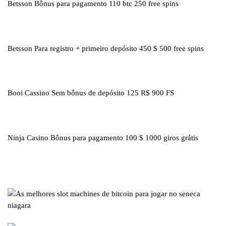
Betsson Bônus para pagamento 110 btc 250 free spins
Betsson Para registro + primeiro depósito 450 $ 500 free spins
Booi Cassino Sem bônus de depósito 125 R$ 900 FS
Ninja Casino Bônus para pagamento 100 $ 1000 giros grátis