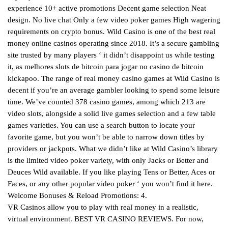
experience 10+ active promotions Decent game selection Neat
design. No live chat Only a few video poker games High wagering
requirements on crypto bonus. Wild Casino is one of the best real
money online casinos operating since 2018. It’s a secure gambling
site trusted by many players ‘ it didn’t disappoint us while testing
it, as melhores slots de bitcoin para jogar no casino de bitcoin
kickapoo. The range of real money casino games at Wild Casino is
decent if you’re an average gambler looking to spend some leisure
time. We’ve counted 378 casino games, among which 213 are
video slots, alongside a solid live games selection and a few table
games varieties. You can use a search button to locate your
favorite game, but you won’t be able to narrow down titles by
providers or jackpots. What we didn’t like at Wild Casino’s library
is the limited video poker variety, with only Jacks or Better and
Deuces Wild available. If you like playing Tens or Better, Aces or
Faces, or any other popular video poker ‘ you won’t find it here.
Welcome Bonuses & Reload Promotions: 4.
VR Casinos allow you to play with real money in a realistic,
virtual environment. BEST VR CASINO REVIEWS. For now,