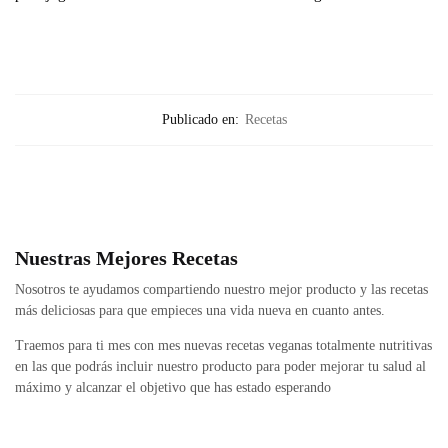
Publicado en:
Recetas
Nuestras Mejores Recetas
Nosotros te ayudamos compartiendo nuestro mejor producto y las recetas
más deliciosas para que empieces una vida nueva en cuanto antes.
Traemos para ti mes con mes nuevas recetas veganas totalmente nutritivas
en las que podrás incluir nuestro producto para poder mejorar tu salud al
máximo y alcanzar el objetivo que has estado esperando