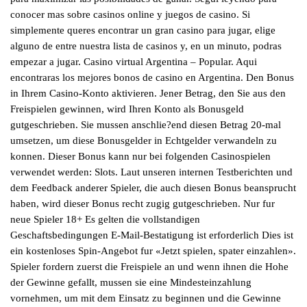
conocer mas sobre casinos online y juegos de casino. Si
simplemente queres encontrar un gran casino para jugar, elige
alguno de entre nuestra lista de casinos y, en un minuto, podras
empezar a jugar. Casino virtual Argentina – Popular. Aqui
encontraras los mejores bonos de casino en Argentina. Den Bonus
in Ihrem Casino-Konto aktivieren. Jener Betrag, den Sie aus den
Freispielen gewinnen, wird Ihren Konto als Bonusgeld
gutgeschrieben. Sie mussen anschlie?end diesen Betrag 20-mal
umsetzen, um diese Bonusgelder in Echtgelder verwandeln zu
konnen. Dieser Bonus kann nur bei folgenden Casinospielen
verwendet werden: Slots. Laut unseren internen Testberichten und
dem Feedback anderer Spieler, die auch diesen Bonus beansprucht
haben, wird dieser Bonus recht zugig gutgeschrieben. Nur fur
neue Spieler 18+ Es gelten die vollstandigen
Geschaftsbedingungen E-Mail-Bestatigung ist erforderlich Dies ist
ein kostenloses Spin-Angebot fur «Jetzt spielen, spater einzahlen».
Spieler fordern zuerst die Freispiele an und wenn ihnen die Hohe
der Gewinne gefallt, mussen sie eine Mindesteinzahlung
vornehmen, um mit dem Einsatz zu beginnen und die Gewinne