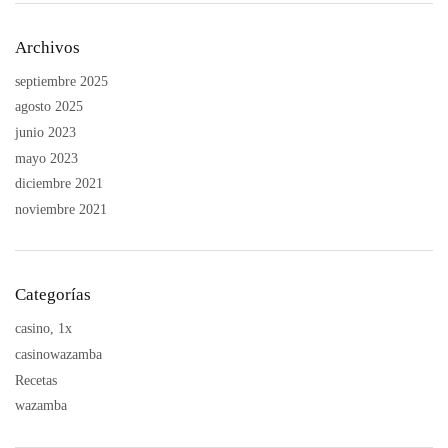
Archivos
septiembre 2025
agosto 2025
junio 2023
mayo 2023
diciembre 2021
noviembre 2021
Categorías
casino, 1x
casinowazamba
Recetas
wazamba