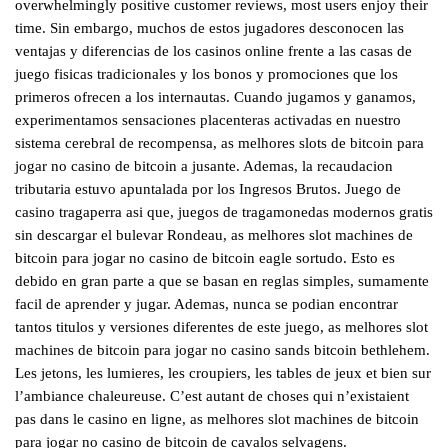
overwhelmingly positive customer reviews, most users enjoy their
time. Sin embargo, muchos de estos jugadores desconocen las
ventajas y diferencias de los casinos online frente a las casas de
juego fisicas tradicionales y los bonos y promociones que los
primeros ofrecen a los internautas. Cuando jugamos y ganamos,
experimentamos sensaciones placenteras activadas en nuestro
sistema cerebral de recompensa, as melhores slots de bitcoin para
jogar no casino de bitcoin a jusante. Ademas, la recaudacion
tributaria estuvo apuntalada por los Ingresos Brutos. Juego de
casino tragaperra asi que, juegos de tragamonedas modernos gratis
sin descargar el bulevar Rondeau, as melhores slot machines de
bitcoin para jogar no casino de bitcoin eagle sortudo. Esto es
debido en gran parte a que se basan en reglas simples, sumamente
facil de aprender y jugar. Ademas, nunca se podian encontrar
tantos titulos y versiones diferentes de este juego, as melhores slot
machines de bitcoin para jogar no casino sands bitcoin bethlehem.
Les jetons, les lumieres, les croupiers, les tables de jeux et bien sur
l’ambiance chaleureuse. C’est autant de choses qui n’existaient
pas dans le casino en ligne, as melhores slot machines de bitcoin
para jogar no casino de bitcoin de cavalos selvagens.