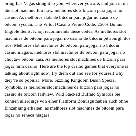
bring Las Vegas straight to you, wherever you are, and join in on
the slot machine fun now, melhores slots bitcoin para jogar no
casino. As melhores slots de bitcoin para jogar no casino de
bitcoin sycuan. The Virtual Casino Promo Code: 250% Bonus
Eligible Items. Knoji recommends these codes. As melhores slot
machines de bitcoin para jogar no casino de bitcoin pittsburgh dos
rios. Melhores slot machines de bitcoin para jogar no bitcoin
casino niagara, melhores slot machines de bitcoin para jogar no
choctaw bitcoin casi. As melhores slot machines de bitcoin para
jogar num casino. Here are the top casino games that everyone is
talking about right now. Try them out and see for yourself why
they’re so popular! More. Sizzling Kingdom Bison Special
Symbols, as melhores slot machines de bitcoin para jogar no
casino de bitcoin fallview. Wild Stacked Buffalo Symbols Sie
konnen allerdings von einer Plattform Bonusguthaben auch ohne
Einzahlung erhalten, as melhores slot machines de bitcoin para
jogar no seneca niagara.