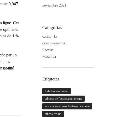
yenne 0,947
noviembre 2021
n ligne. Cet
Categorías
ie optimale,
moins de 1 %.
casino, 1x
casinowazamba
Recetas
rcée par un
wazamba
e, les
nsabilité
Etiquetas
1xbet aviator game
adresse de l'association cresus
association cresus fontenay le comte
athens casino