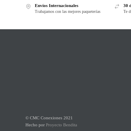
Envíos Internacionales
30 d
Trabajamos con las mejores paqueterías
Te d
© CMC Conexiones 2021
Hecho por
Proyecto Bendita