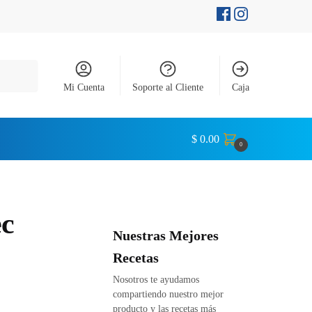
Mi Cuenta
Soporte al Cliente
Caja
$
0.00
0
ec
Nuestras Mejores
Recetas
Nosotros te ayudamos
compartiendo nuestro mejor
producto y las recetas más