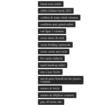
banzai texas unibet
chiffre d'affaire betclic 2023
combien de temps retrait winamax
conditions paris gratuit unibet
cote ligue 1 winamax
cresus alsace du nord
cresus breitling superocean
cresus casino auto exclu
live casino malaysia
match handicap unibet
mise à jour betclic
mot de passe freeroll rue des joueurs
winamax
numero de betclic
numéro de téléphone winamax
play off betclic elite