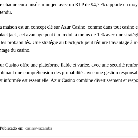
que chaque euro misé sur un jeu avec un RTP de 94,7 % rapporte en mo
ttendu.
 maison est un concept clé sur Azur Casino, comme dans tout casino e
 blackjack, cet avantage peut être réduit à moins de 1 % avec une stratég
es probabilités. Une stratégie au blackjack peut réduire l’avantage à 
ntage du casino.
 Casino offre une plateforme fiable et variée, avec une sécurité renfo
mbinant une compréhension des probabilités avec une gestion responsabl
et informée est essentielle. Azur Casino combine divertissement et respo
Publicado en:
casinowazamba