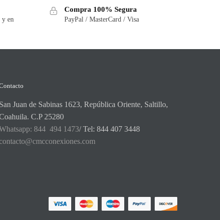
Compra 100% Segura
 y en
PayPal / MasterCard / Visa
Contacto
San Juan de Sabinas 1623, República Oriente, Saltillo,
Coahuila. C.P 25280
Whatsapp: 844 494 1473
/ Tel: 844 407 3448
contacto@cmcconexiones.com