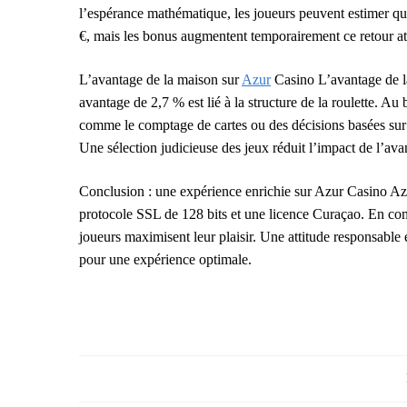
l’espérance mathématique, les joueurs peuvent estimer 
€, mais les bonus augmentent temporairement ce retour a
L’avantage de la maison sur
Azur
Casino L’avantage de la
avantage de 2,7 % est lié à la structure de la roulette. Au
comme le comptage de cartes ou des décisions basées sur l
Une sélection judicieuse des jeux réduit l’impact de l’ava
Conclusion : une expérience enrichie sur Azur Casino Azur
protocole SSL de 128 bits et une licence Curaçao. En co
joueurs maximisent leur plaisir. Une attitude responsable 
pour une expérience optimale.