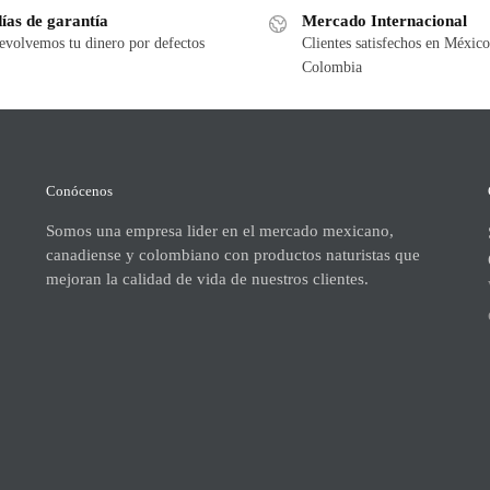
ías de garantía
Mercado Internacional
evolvemos tu dinero por defectos
Clientes satisfechos en México
Colombia
Conócenos
Somos una empresa lider en el mercado mexicano,
canadiense y colombiano con productos naturistas que
mejoran la calidad de vida de nuestros clientes.