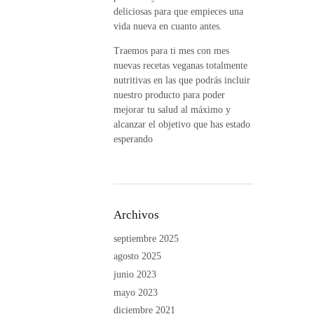
deliciosas para que empieces una
vida nueva en cuanto antes.
Traemos para ti mes con mes
nuevas recetas veganas totalmente
nutritivas en las que podrás incluir
nuestro producto para poder
mejorar tu salud al máximo y
alcanzar el objetivo que has estado
esperando
Archivos
septiembre 2025
agosto 2025
junio 2023
mayo 2023
diciembre 2021