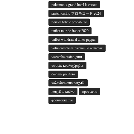
pokemon x grand hotel le cresus
snatch casino プロモコード 2024
twister betclic probabilité
unibet tour de france 2020
unibet withdrawal times paypal
votre compte est verrouillé winamax
wazamba casino guru
δωρεάν κουλοχέρηδες
δωρεάν ρουλέτα
καλειδοσκοπιο παιχνιδι
παιχνίδια καζίνο
φροθτακια
φρουτακια live