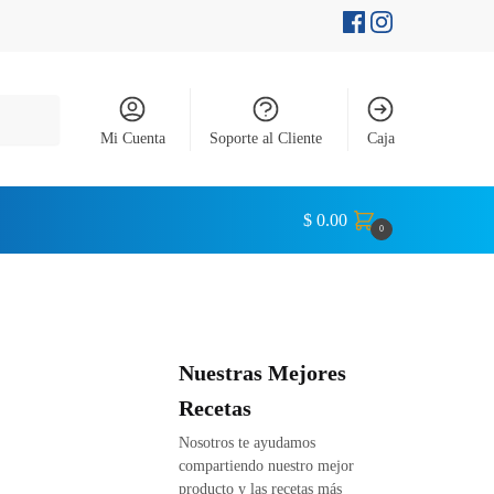
Mi Cuenta
Soporte al Cliente
Caja
$
0.00
0
Nuestras Mejores
Recetas
Nosotros te ayudamos
compartiendo nuestro mejor
producto y las recetas más