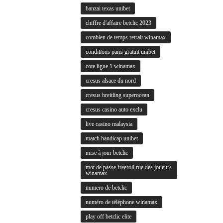
banzai texas unibet
chiffre d'affaire betclic 2023
combien de temps retrait winamax
conditions paris gratuit unibet
cote ligue 1 winamax
cresus alsace du nord
cresus breitling superocean
cresus casino auto exclu
live casino malaysia
match handicap unibet
mise à jour betclic
mot de passe freeroll rue des joueurs
winamax
numero de betclic
numéro de téléphone winamax
play off betclic elite