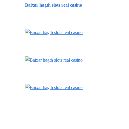
Baixar hagth slots real casino