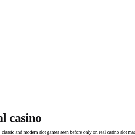
al casino
, classic and modern slot games seen before only on real casino slot mac