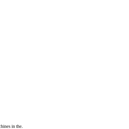
hines in the.