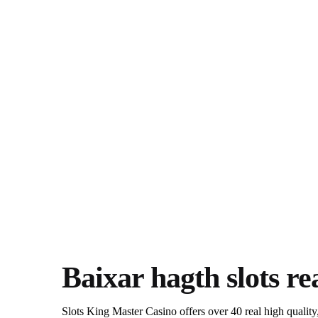
Baixar hagth slots re
Slots King Master Casino offers over 40 real high quality