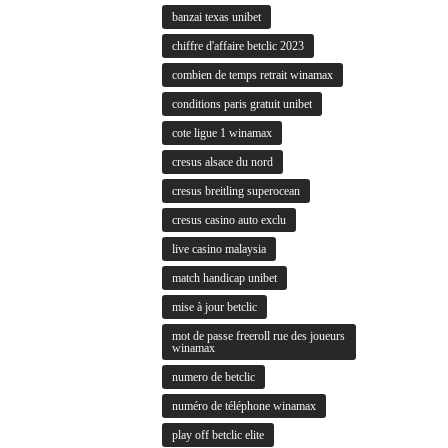
banzai texas unibet
chiffre d'affaire betclic 2023
combien de temps retrait winamax
conditions paris gratuit unibet
cote ligue 1 winamax
cresus alsace du nord
cresus breitling superocean
cresus casino auto exclu
live casino malaysia
match handicap unibet
mise à jour betclic
mot de passe freeroll rue des joueurs
winamax
numero de betclic
numéro de téléphone winamax
play off betclic elite