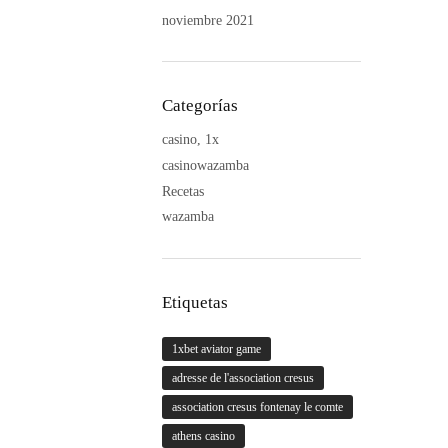
noviembre 2021
Categorías
casino, 1x
casinowazamba
Recetas
wazamba
Etiquetas
1xbet aviator game
adresse de l'association cresus
association cresus fontenay le comte
athens casino