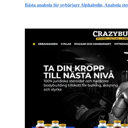
Bästa anabola för nybörjare Alphabolin, Anabola steroi