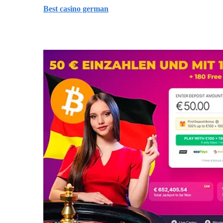
Best casino german