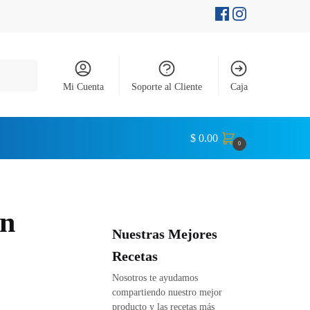
Mi Cuenta
Soporte al Cliente
Caja
$
0.00
0
on
Nuestras Mejores
Recetas
Nosotros te ayudamos
compartiendo nuestro mejor
producto y las recetas más