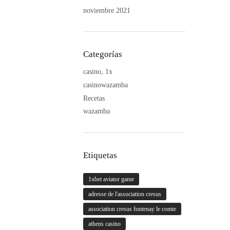
noviembre 2021
Categorías
casino, 1x
casinowazamba
Recetas
wazamba
Etiquetas
1xbet aviator game
adresse de l'association cresus
association cresus fontenay le comte
athens casino