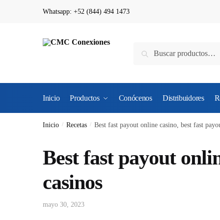
Whatsapp: +52 (844) 494 1473
Buscar
Inicio
Productos
Conócenos
Distribuidores
R
Inicio
/
Recetas
/
Best fast payout online casino, best fast payo
Best fast payout onlin
casinos
mayo 30, 2023