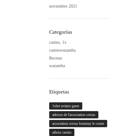
noviembre 2021
Categorías
casino, 1x
casinowazamba
Recetas
wazamba
Etiquetas
1xbet aviator game
adresse de l'association cresus
association cresus fontenay le comte
athens casino