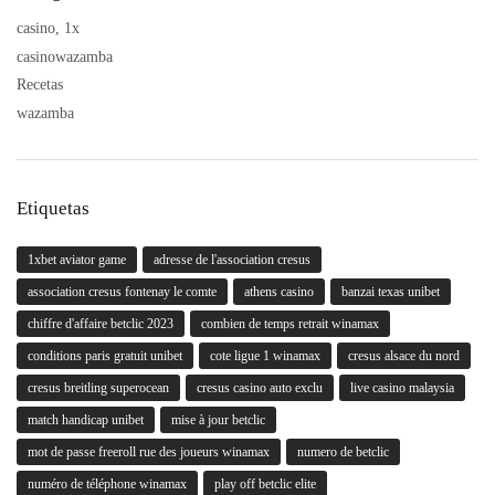
casino, 1x
casinowazamba
Recetas
wazamba
Etiquetas
1xbet aviator game
adresse de l'association cresus
association cresus fontenay le comte
athens casino
banzai texas unibet
chiffre d'affaire betclic 2023
combien de temps retrait winamax
conditions paris gratuit unibet
cote ligue 1 winamax
cresus alsace du nord
cresus breitling superocean
cresus casino auto exclu
live casino malaysia
match handicap unibet
mise à jour betclic
mot de passe freeroll rue des joueurs winamax
numero de betclic
numéro de téléphone winamax
play off betclic elite