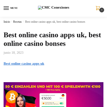
MENU
0
Inicio
/
Recetas
/
Best online casino apps uk, best online casino bonses
Best online casino apps uk, best
online casino bonses
junio 18, 2023
Best online casino apps uk