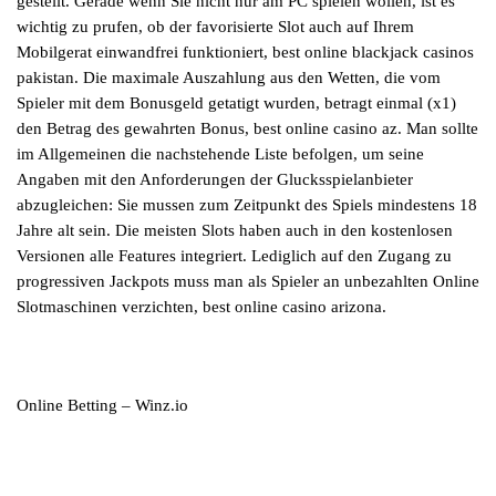
gestellt. Gerade wenn Sie nicht nur am PC spielen wollen, ist es
wichtig zu prufen, ob der favorisierte Slot auch auf Ihrem
Mobilgerat einwandfrei funktioniert, best online blackjack casinos
pakistan. Die maximale Auszahlung aus den Wetten, die vom
Spieler mit dem Bonusgeld getatigt wurden, betragt einmal (x1)
den Betrag des gewahrten Bonus, best online casino az. Man sollte
im Allgemeinen die nachstehende Liste befolgen, um seine
Angaben mit den Anforderungen der Glucksspielanbieter
abzugleichen: Sie mussen zum Zeitpunkt des Spiels mindestens 18
Jahre alt sein. Die meisten Slots haben auch in den kostenlosen
Versionen alle Features integriert. Lediglich auf den Zugang zu
progressiven Jackpots muss man als Spieler an unbezahlten Online
Slotmaschinen verzichten, best online casino arizona.
Online Betting – Winz.io