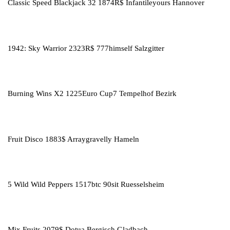
Classic Speed Blackjack 32 1874R$ Infantileyours Hannover
1942: Sky Warrior 2323R$ 777himself Salzgitter
Burning Wins X2 1225Euro Cup7 Tempelhof Bezirk
Fruit Disco 1883$ Arraygravelly Hameln
5 Wild Wild Peppers 1517btc 90sit Ruesselsheim
Mix Fruits 2079$ Dotua Bergisch Gladbach