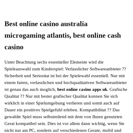
Best online casino australia
microgaming atlantis, best online cash
casino
Unter Beachtung sechs essentieller Elemente wird die
Spieleauswahl zum Kinderspiel: Verlasslicher Softwareanbieter ??
Sicherheit und Seriositat ist bei der Spielewahl essentiell. Nur mit
einem fairen, verlasslichen und hochqualitativen Softwareanbieter
ist genau das auch moglich,
best online casino apps uk
. Grafische
Qualitat ?? Nur mit bester grafischer Qualitat konnen Sie sich
wirklich in einer Spielumgebung verlieren und somit auch auf
Dauer ein positives Spielgefuhl erleben. Kompatibilitat ?? Das
gewahlte Spiel muss selbstredend mit dem von Ihnen genutzten
Gerat kompatibel sein. Dies ist vor allem dann wichtig, wenn Sie
nicht nur am PC, sondern auf verschiedenen Gerate, mobil und