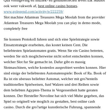
Qua vormgeving en muziek- en geluidseffecten levert Elk Studios
ook weer vakwerk af,
best online casino bonses
.
www.golegend.com/activity/p/222259/
Slot machine Atlantean Treasures Mega Moolah from the provider
Atlantean Treasures Mega Moolah you can play in demo mode,
completely free
Sie konnen Protokoll fuhren und sich eine Spielstrategie sowie
Einsatzstrategie erarbeiten, das kostet keinen Cent. Die
beliebtesten Spielautomaten gratis. Wenn Sie ein Casino betreten,
werden Sie sich moglicherweise nicht sofort entscheiden konnen,
welcher Slot fur Sie gemacht ist. Dafur gibt es massig
Slotmaschinen, welche kostenlos ausprobiert werden konnen. Hier
sind einige der beliebtesten Automatenspiele: Book of Ra. Book of
Ra ist ein uberaus beliebter Automat, welcher mit gro?tenteils
traditionellen Spielweisen, funf Walzen und drei Reihen sowie
dem beliebten Agypten-Thema in Vergessenheit hatte geraten
konnen. Der Hersteller Novoline hat sich viel Muhe gegeben, das
Spiel so originell wie moglich zu gestalten, best online cash
casino. Durch die gro?artige kunstlerische Fuhrung, spannende