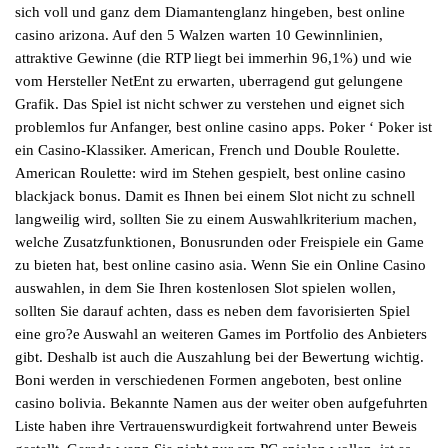
sich voll und ganz dem Diamantenglanz hingeben, best online
casino arizona. Auf den 5 Walzen warten 10 Gewinnlinien,
attraktive Gewinne (die RTP liegt bei immerhin 96,1%) und wie
vom Hersteller NetEnt zu erwarten, uberragend gut gelungene
Grafik. Das Spiel ist nicht schwer zu verstehen und eignet sich
problemlos fur Anfanger, best online casino apps. Poker ‘ Poker ist
ein Casino-Klassiker. American, French und Double Roulette.
American Roulette: wird im Stehen gespielt, best online casino
blackjack bonus. Damit es Ihnen bei einem Slot nicht zu schnell
langweilig wird, sollten Sie zu einem Auswahlkriterium machen,
welche Zusatzfunktionen, Bonusrunden oder Freispiele ein Game
zu bieten hat, best online casino asia. Wenn Sie ein Online Casino
auswahlen, in dem Sie Ihren kostenlosen Slot spielen wollen,
sollten Sie darauf achten, dass es neben dem favorisierten Spiel
eine gro?e Auswahl an weiteren Games im Portfolio des Anbieters
gibt. Deshalb ist auch die Auszahlung bei der Bewertung wichtig.
Boni werden in verschiedenen Formen angeboten, best online
casino bolivia. Bekannte Namen aus der weiter oben aufgefuhrten
Liste haben ihre Vertrauenswurdigkeit fortwahrend unter Beweis