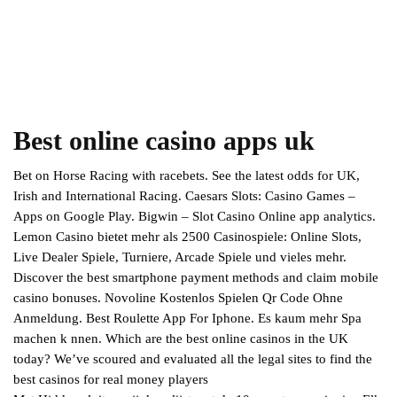
Best online casino apps uk
Bet on Horse Racing with racebets. See the latest odds for UK,
Irish and International Racing. Caesars Slots: Casino Games –
Apps on Google Play. Bigwin – Slot Casino Online app analytics.
Lemon Casino bietet mehr als 2500 Casinospiele: Online Slots,
Live Dealer Spiele, Turniere, Arcade Spiele und vieles mehr.
Discover the best smartphone payment methods and claim mobile
casino bonuses. Novoline Kostenlos Spielen Qr Code Ohne
Anmeldung. Best Roulette App For Iphone. Es kaum mehr Spa
machen k nnen. Which are the best online casinos in the UK
today? We’ve scoured and evaluated all the legal sites to find the
best casinos for real money players