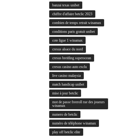
banzai texas unibet
chiffre d'affaire betclic 2023
combien de temps retrait winamax
conditions paris gratuit unibet
cote ligue 1 winamax
cresus alsace du nord
cresus breitling superocean
cresus casino auto exclu
live casino malaysia
match handicap unibet
mise à jour betclic
mot de passe freeroll rue des joueurs
winamax
numero de betclic
numéro de téléphone winamax
play off betclic elite