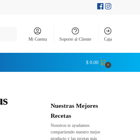
Mi Cuenta
Soporte al Cliente
Caja
$
0.00
0
us
Nuestras Mejores
Recetas
Nosotros te ayudamos
compartiendo nuestro mejor
producto y las recetas más