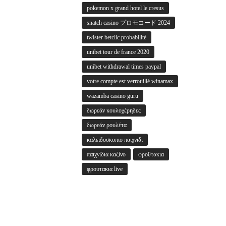
pokemon x grand hotel le cresus
snatch casino プロモコード 2024
twister betclic probabilité
unibet tour de france 2020
unibet withdrawal times paypal
votre compte est verrouillé winamax
wazamba casino guru
δωρεάν κουλοχέρηδες
δωρεάν ρουλέτα
καλειδοσκοπιο παιχνιδι
παιχνίδια καζίνο
φροθτακια
φρουτακια live