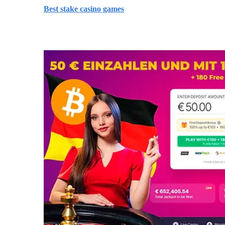
Best stake casino games