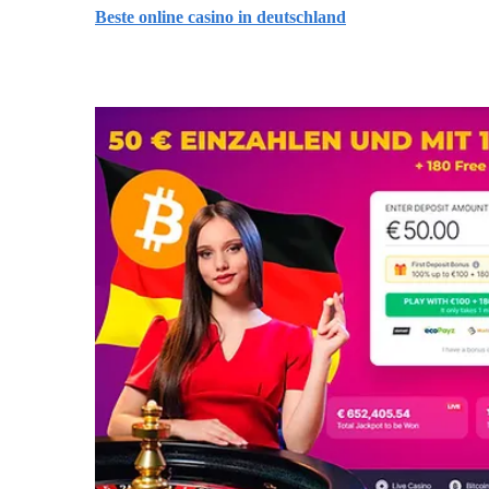
Beste online casino in deutschland