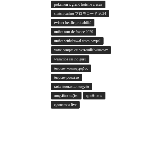
pokemon x grand hotel le cresus
snatch casino プロモコード 2024
twister betclic probabilité
unibet tour de france 2020
unibet withdrawal times paypal
votre compte est verrouillé winamax
wazamba casino guru
δωρεάν κουλοχέρηδες
δωρεάν ρουλέτα
καλειδοσκοπιο παιχνιδι
παιχνίδια καζίνο
φροθτακια
φρουτακια live