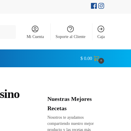
Mi Cuenta
Soporte al Cliente
Caja
$
0.00
0
asino
Nuestras Mejores
Recetas
Nosotros te ayudamos
compartiendo nuestro mejor
producto y las recetas más