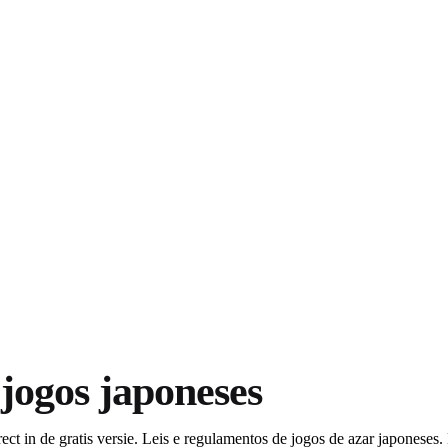
 jogos japoneses
rect in de gratis versie. Leis e regulamentos de jogos de azar japoneses