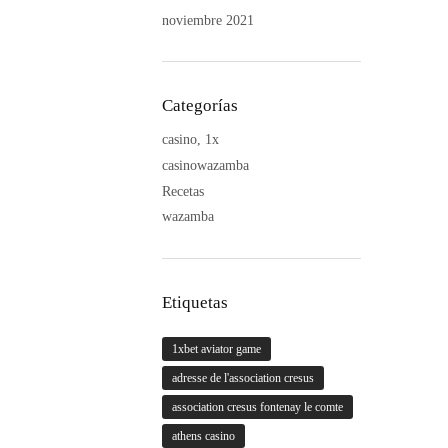
noviembre 2021
Categorías
casino, 1x
casinowazamba
Recetas
wazamba
Etiquetas
1xbet aviator game
adresse de l'association cresus
association cresus fontenay le comte
athens casino