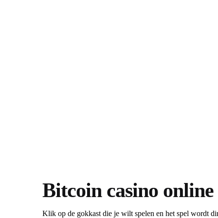
Bitcoin casino online
Klik op de gokkast die je wilt spelen en het spel wordt di