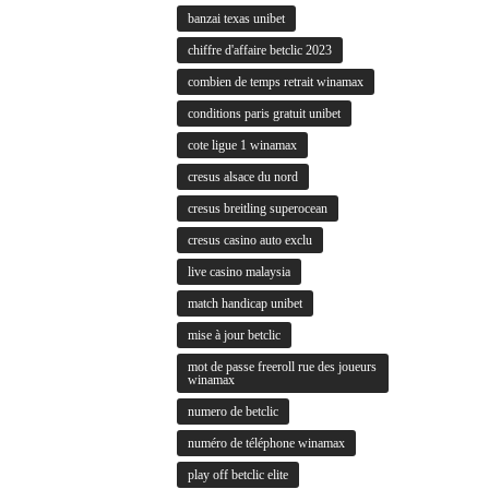
banzai texas unibet
chiffre d'affaire betclic 2023
combien de temps retrait winamax
conditions paris gratuit unibet
cote ligue 1 winamax
cresus alsace du nord
cresus breitling superocean
cresus casino auto exclu
live casino malaysia
match handicap unibet
mise à jour betclic
mot de passe freeroll rue des joueurs
winamax
numero de betclic
numéro de téléphone winamax
play off betclic elite