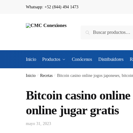
Whatsapp: +52 (844) 494 1473
Buscar
Inicio
Productos
Conócenos
Distribuidores
R
Inicio
/
Recetas
/
Bitcoin casino online jogos japoneses, bitcoin
Bitcoin casino online
online jugar gratis
mayo 31, 2023