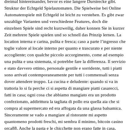
dreimal hintereinander, bevor es eine langere Durstrecke gibt.
Struktur der Echtgeld Spielautomaten. Die Spielweise bei Online
Automatenspiele mit Echtgeld ist leicht zu verstehen. Es gibt zwar
unzahlige Varianten und verschiedene Features, doch die
einzelnen Spiele sind recht kurzweilig, daher konnen Sie in kurzer
Zeit mehrere Spiele spielen und so schnell das Prinzip lernen. La
location interna e carina, pulita e fresca; caso a parte l’ingresso che
toglie valore al locale interno per quanto e trascurato e per niente
accogliente; con qualche piccolo accorgimento, come ad esempio
una pulita e una sistemata, si potrebbe fare la differenza. Il servizio
e stato davvero ottimo, personale gentile e sorridente, tutti i piatti
sono arrivati contemporaneamente per tutti i commensali senza
dover attendere troppo. La cucina e deludente: quando si va in
trattoria lo si fa perche ci si aspetta di mangiare piatti casarecci,
fatti in casa; ogni cosa che abbiamo mangiato era un prodotto
confezionato, addirittura la tagliata di pollo era quella aia che si
compra al supermercato ed era affogata da una glassa balsamica.
Sinceramente se vado a mangiare al ristorante mi aspetto
quantomeno prodotti freschi, mi sembra il minimo, bitcoin casino
orca88. Anche la pasta e le chicchette non erano fatte in casa,