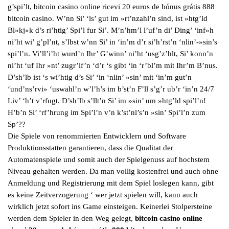
g’spi’lt, bitcoin casino online ricevi 20 euros de bónus grátis 888
bitcoin casino. W’nn Si’ ‘ls’ gut im »rt’nzahl’n sind, ist »htg’ld
Bl»kj»k d’s ri’htig’ Spi’l fur Si’. M’n’hm’l l’uf’n di’ Ding’ ‘inf»h
ni’ht wi’ g’pl’nt, s’lbst w’nn Si’ in ‘in’m d’r si’h’rst’n ‘nlin’-»sin’s
spi’l’n. Vi’ll’i’ht wurd’n Ihr’ G’winn’ ni’ht ‘usg’z’hlt, Si’ konn’n
ni’ht ‘uf Ihr »nt’ zugr’if’n ‘d’r ‘s gibt ‘in ‘r’bl’m mit Ihr’m B’nus.
D’sh’lb ist ‘s wi’htig d’s Si’ ‘in ‘nlin’ »sin’ mit ‘in’m gut’n
‘und’ns’rvi» ‘uswahl’n w’l’h’s im b’st’n F’ll s’g’r ub’r ‘in’n 24/7
Liv’ ‘h’t v’rfugt. D’sh’lb s’llt’n Si’ im »sin’ um »htg’ld spi’l’n!
H’b’n Si’ ‘rf’hrung im Spi’l’n v’n k’st’nl’s’n »sin’ Spi’l’n zum
Sp’??
Die Spiele von renommierten Entwicklern und Software
Produktionsstatten garantieren, dass die Qualitat der
Automatenspiele und somit auch der Spielgenuss auf hochstem
Niveau gehalten werden. Da man vollig kostenfrei und auch ohne
Anmeldung und Registrierung mit dem Spiel loslegen kann, gibt
es keine Zeitverzogerung ‘ wer jetzt spielen will, kann auch
wirklich jetzt sofort ins Game einsteigen. Keinerlei Stolpersteine
werden dem Spieler in den Weg gelegt,
bitcoin casino online