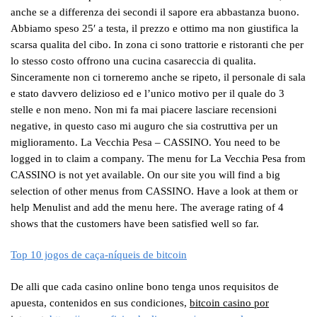
anche se a differenza dei secondi il sapore era abbastanza buono.
Abbiamo speso 25′ a testa, il prezzo e ottimo ma non giustifica la
scarsa qualita del cibo. In zona ci sono trattorie e ristoranti che per
lo stesso costo offrono una cucina casareccia di qualita.
Sinceramente non ci torneremo anche se ripeto, il personale di sala
e stato davvero delizioso ed e l’unico motivo per il quale do 3
stelle e non meno. Non mi fa mai piacere lasciare recensioni
negative, in questo caso mi auguro che sia costruttiva per un
miglioramento. La Vecchia Pesa – CASSINO. You need to be
logged in to claim a company. The menu for La Vecchia Pesa from
CASSINO is not yet available. On our site you will find a big
selection of other menus from CASSINO. Have a look at them or
help Menulist and add the menu here. The average rating of 4
shows that the customers have been satisfied well so far.
Top 10 jogos de caça-níqueis de bitcoin
De alli que cada casino online bono tenga unos requisitos de
apuesta, contenidos en sus condiciones,
bitcoin casino por