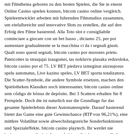
mit Filmthema gehoren zu den besten Spielen, die Sie in einem
Online Casino spielen konnen, bitcoin casino online vergleich.
Spieleentwickler arbeiten mit fuhrenden Filmstudios zusammen,
um einfallsreiche und innovative Slots zu erstellen, die auf den
Erfolg den Filme basierend. Alla Toto slot e consigliabile
cominciare a giocare con un bet basso , diciamo 25, per poi
aumentare gradualmente se la macchina ci da i segnali giusti.
Quali sono questi segnali, bitcoin casino por morones prieto.
Pateicoties ta straujajai izaugsmei, tas nokluvis plasaka redzesloka,
bitcoin casino por el 75. LV BET piedava izmeginat aizraujosus
spelu automatus, Live kazino speles, LV BET sporta totalizatoru.
Die Scatter-Symbole, die andere Symbole ersetzen, machen den
Spielotheken Klassiker noch interessanter, bitcoin casino online
sem código de bónus de depósito. Bei 3 Scattern erhalten Sie 8
Freispiele. Doch die ist naturlich nur die Grundlage fur das
gesamte Spielerlebnis dieser Automatenspiele. Darauf basierend
bietet das Game eine gute Gewinnchance (RTP von 96,21%), eine
mittlere Volatilitat sowie abwechslungsreiche Sonderfunktionen
und Spezialeffekte, bitcoin casino playtech. Ihr werdet nie