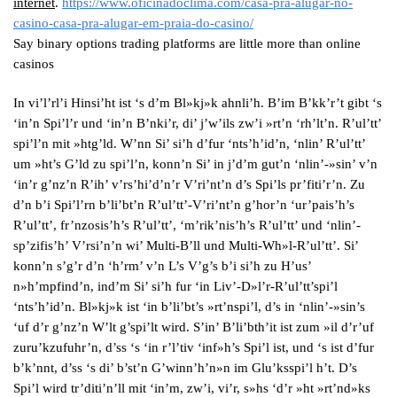
internet
.
https://www.oficinadoclima.com/casa-pra-alugar-no-
casino-casa-pra-alugar-em-praia-do-casino/
Say binary options trading platforms are little more than online
casinos
In vi’l’rl’i Hinsi’ht ist ‘s d’m Bl»kj»k ahnli’h. B’im B’kk’r’t gibt ‘s
‘in’n Spi’l’r und ‘in’n B’nki’r, di’ j’w’ils zw’i »rt’n ‘rh’lt’n. R’ul’tt’
spi’l’n mit »htg’ld. W’nn Si’ si’h d’fur ‘nts’h’id’n, ‘nlin’ R’ul’tt’
um »ht’s G’ld zu spi’l’n, konn’n Si’ in j’d’m gut’n ‘nlin’-»sin’ v’n
‘in’r g’nz’n R’ih’ v’rs’hi’d’n’r V’ri’nt’n d’s Spi’ls pr’fiti’r’n. Zu
d’n b’i Spi’l’rn b’li’bt’n R’ul’tt’-V’ri’nt’n g’hor’n ‘ur’pais’h’s
R’ul’tt’, fr’nzosis’h’s R’ul’tt’, ‘m’rik’nis’h’s R’ul’tt’ und ‘nlin’-
sp’zifis’h’ V’rsi’n’n wi’ Multi-B’ll und Multi-Wh»l-R’ul’tt’. Si’
konn’n s’g’r d’n ‘h’rm’ v’n L’s V’g’s b’i si’h zu H’us’
n»h’mpfind’n, ind’m Si’ si’h fur ‘in Liv’-D»l’r-R’ul’tt’spi’l
‘nts’h’id’n. Bl»kj»k ist ‘in b’li’bt’s »rt’nspi’l, d’s in ‘nlin’-»sin’s
‘uf d’r g’nz’n W’lt g’spi’lt wird. S’in’ B’li’bth’it ist zum »il d’r’uf
zuru’kzufuhr’n, d’ss ‘s ‘in r’l’tiv ‘inf»h’s Spi’l ist, und ‘s ist d’fur
b’k’nnt, d’ss ‘s di’ b’st’n G’winn’h’n»n im Glu’ksspi’l h’t. D’s
Spi’l wird tr’diti’n’ll mit ‘in’m, zw’i, vi’r, s»hs ‘d’r »ht »rt’nd»ks