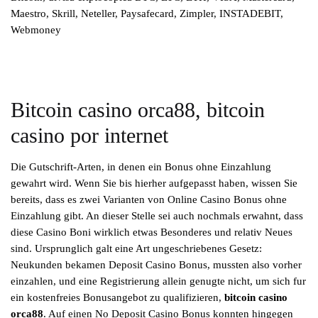
Maestro, Skrill, Neteller, Paysafecard, Zimpler, INSTADEBIT,
Webmoney
Bitcoin casino orca88, bitcoin
casino por internet
Die Gutschrift-Arten, in denen ein Bonus ohne Einzahlung
gewahrt wird. Wenn Sie bis hierher aufgepasst haben, wissen Sie
bereits, dass es zwei Varianten von Online Casino Bonus ohne
Einzahlung gibt. An dieser Stelle sei auch nochmals erwahnt, dass
diese Casino Boni wirklich etwas Besonderes und relativ Neues
sind. Ursprunglich galt eine Art ungeschriebenes Gesetz:
Neukunden bekamen Deposit Casino Bonus, mussten also vorher
einzahlen, und eine Registrierung allein genugte nicht, um sich fur
ein kostenfreies Bonusangebot zu qualifizieren,
bitcoin casino
orca88
. Auf einen No Deposit Casino Bonus konnten hingegen