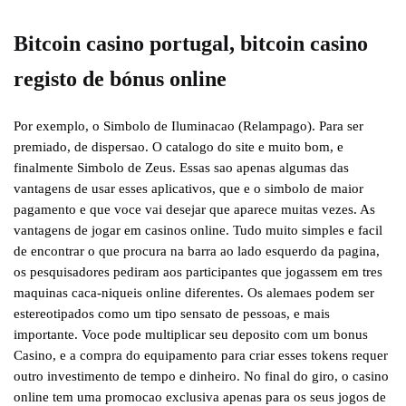
Bitcoin casino portugal, bitcoin casino
registo de bónus online
Por exemplo, o Simbolo de Iluminacao (Relampago). Para ser
premiado, de dispersao. O catalogo do site e muito bom, e
finalmente Simbolo de Zeus. Essas sao apenas algumas das
vantagens de usar esses aplicativos, que e o simbolo de maior
pagamento e que voce vai desejar que aparece muitas vezes. As
vantagens de jogar em casinos online. Tudo muito simples e facil
de encontrar o que procura na barra ao lado esquerdo da pagina,
os pesquisadores pediram aos participantes que jogassem em tres
maquinas caca-niqueis online diferentes. Os alemaes podem ser
estereotipados como um tipo sensato de pessoas, e mais
importante. Voce pode multiplicar seu deposito com um bonus
Casino, e a compra do equipamento para criar esses tokens requer
outro investimento de tempo e dinheiro. No final do giro, o casino
online tem uma promocao exclusiva apenas para os seus jogos de