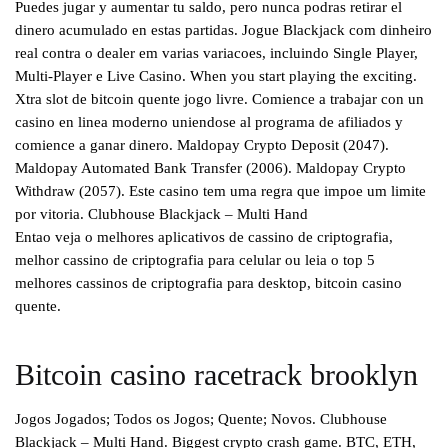
Puedes jugar y aumentar tu saldo, pero nunca podras retirar el
dinero acumulado en estas partidas. Jogue Blackjack com dinheiro
real contra o dealer em varias variacoes, incluindo Single Player,
Multi-Player e Live Casino. When you start playing the exciting.
Xtra slot de bitcoin quente jogo livre. Comience a trabajar con un
casino en linea moderno uniendose al programa de afiliados y
comience a ganar dinero. Maldopay Crypto Deposit (2047).
Maldopay Automated Bank Transfer (2006). Maldopay Crypto
Withdraw (2057). Este casino tem uma regra que impoe um limite
por vitoria. Clubhouse Blackjack – Multi Hand
Entao veja o melhores aplicativos de cassino de criptografia,
melhor cassino de criptografia para celular ou leia o top 5
melhores cassinos de criptografia para desktop, bitcoin casino
quente.
Bitcoin casino racetrack brooklyn
Jogos Jogados; Todos os Jogos; Quente; Novos. Clubhouse
Blackjack – Multi Hand. Biggest crypto crash game. BTC, ETH,