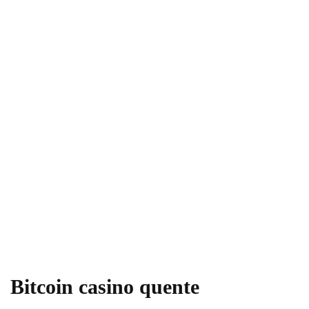
Bitcoin casino quente