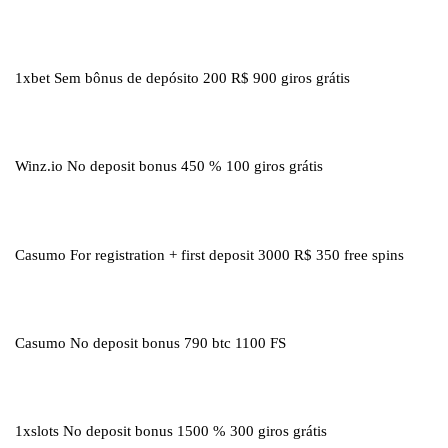
1xbet Sem bônus de depósito 200 R$ 900 giros grátis
Winz.io No deposit bonus 450 % 100 giros grátis
Casumo For registration + first deposit 3000 R$ 350 free spins
Casumo No deposit bonus 790 btc 1100 FS
1xslots No deposit bonus 1500 % 300 giros grátis